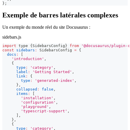
}
;
Exemple de barres latérales complexes
Un exemple du monde réel du site Docusaurus :
sidebars.js
import
 type 
{
SidebarsConfig
}
from
'@docusaurus/plugin-c
const
sidebars
:
SidebarsConfig
=
{
docs
:
[
'introduction'
,
{
type
:
'category'
,
label
:
'Getting Started'
,
link
:
{
type
:
'generated-index'
,
}
,
collapsed
:
false
,
items
:
[
'installation'
,
'configuration'
,
'playground'
,
'typescript-support'
,
]
,
}
,
{
type
:
'category'
,