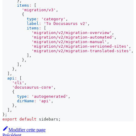
}
,
items
:
[
'migration/v3'
,
{
type
:
'category'
,
label
:
'To Docusaurus v2'
,
items
:
[
'migration/v2/migration-overview'
,
'migration/v2/migration-automated'
,
'migration/v2/migration-manual'
,
'migration/v2/migration-versioned-sites'
,
'migration/v2/migration-translated-sites'
,
]
,
}
,
]
,
}
,
]
,
api
:
[
'cli'
,
'docusaurus-core'
,
{
type
:
'autogenerated'
,
dirName
:
'api'
,
}
,
]
,
}
;
export
default
 sidebars
;
Modifier cette page
Précédent