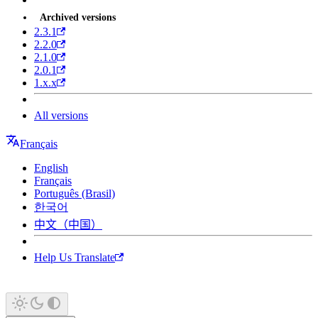
Archived versions
2.3.1
2.2.0
2.1.0
2.0.1
1.x.x
All versions
Français
English
Français
Português (Brasil)
한국어
中文（中国）
Help Us Translate