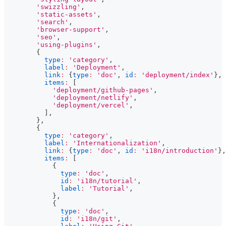
'swizzling'
,
'static-assets'
,
'search'
,
'browser-support'
,
'seo'
,
'using-plugins'
,
{
type
:
'category'
,
label
:
'Deployment'
,
link
:
{
type
:
'doc'
,
id
:
'deployment/index'
}
,
items
:
[
'deployment/github-pages'
,
'deployment/netlify'
,
'deployment/vercel'
,
]
,
}
,
{
type
:
'category'
,
label
:
'Internationalization'
,
link
:
{
type
:
'doc'
,
id
:
'i18n/introduction'
}
,
items
:
[
{
type
:
'doc'
,
id
:
'i18n/tutorial'
,
label
:
'Tutorial'
,
}
,
{
type
:
'doc'
,
id
:
'i18n/git'
,