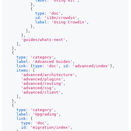
label
:
'Using Git'
,
}
,
{
type
:
'doc'
,
id
:
'i18n/crowdin'
,
label
:
'Using Crowdin'
,
}
,
]
,
}
,
'guides/whats-next'
,
]
,
}
,
{
type
:
'category'
,
label
:
'Advanced Guides'
,
link
:
{
type
:
'doc'
,
id
:
'advanced/index'
}
,
items
:
[
'advanced/architecture'
,
'advanced/plugins'
,
'advanced/routing'
,
'advanced/ssg'
,
'advanced/client'
,
]
,
}
,
{
type
:
'category'
,
label
:
'Upgrading'
,
link
:
{
type
:
'doc'
,
id
:
'migration/index'
,