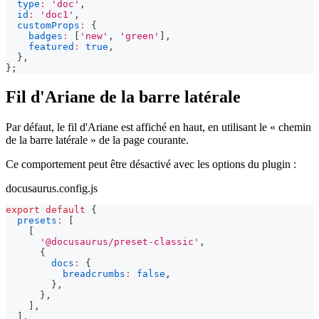
type
:
'doc'
,
id
:
'doc1'
,
customProps
:
{
badges
:
[
'new'
,
'green'
]
,
featured
:
true
,
}
,
}
;
Fil d'Ariane de la barre latérale
Par défaut, le fil d'Ariane est affiché en haut, en utilisant le « chemin
de la barre latérale » de la page courante.
Ce comportement peut être désactivé avec les options du plugin :
docusaurus.config.js
export
default
{
presets
:
[
[
'@docusaurus/preset-classic'
,
{
docs
:
{
breadcrumbs
:
false
,
}
,
}
,
]
,
]
,