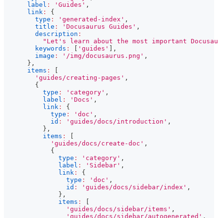
label
:
'Guides'
,
link
:
{
type
:
'generated-index'
,
title
:
'Docusaurus Guides'
,
description
:
"Let's learn about the most important Docusau
keywords
:
[
'guides'
]
,
image
:
'/img/docusaurus.png'
,
}
,
items
:
[
'guides/creating-pages'
,
{
type
:
'category'
,
label
:
'Docs'
,
link
:
{
type
:
'doc'
,
id
:
'guides/docs/introduction'
,
}
,
items
:
[
'guides/docs/create-doc'
,
{
type
:
'category'
,
label
:
'Sidebar'
,
link
:
{
type
:
'doc'
,
id
:
'guides/docs/sidebar/index'
,
}
,
items
:
[
'guides/docs/sidebar/items'
,
'guides/docs/sidebar/autogenerated'
,