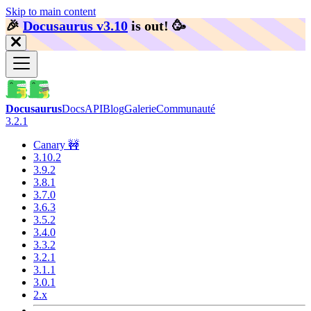
Skip to main content
🎉️
Docusaurus v3.10
is out!
🥳️
Docusaurus
Docs
API
Blog
Galerie
Communauté
3.2.1
Canary 🚧
3.10.2
3.9.2
3.8.1
3.7.0
3.6.3
3.5.2
3.4.0
3.3.2
3.2.1
3.1.1
3.0.1
2.x