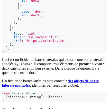
id
:
'doc2'
,
}
,
{
type
:
'doc'
,
id
:
'doc3'
,
}
,
]
,
}
,
{
type
:
'link'
,
label
:
'En savoir plus'
,
href
:
'https://example.com'
,
}
,
]
,
}
;
Ceci est un fichier de barres latérales qui exporte une barre latérale,
appelée
. Il comporte trois éléments de premier niveau :
mySidebar
deux catégories et un lien externe. Dans chaque catégorie, il y a
quelques liens de doc.
Un fichier de barres latérales peut contenir
des objets de barre
latérale multiples
, identifiés par leurs clés d'objet.
type
SidebarsFile
=
{
[
sidebarID
:
string
]
:
 Sidebar
;
}
;