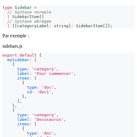
type
Sidebar
=
// Syntaxe normale
|
 SidebarItem
[
]
// Syntaxe abrégée
|
{
[
categoryLabel
:
string
]
:
 SidebarItem
[
]
}
;
Par exemple :
sidebars.js
export
default
{
mySidebar
:
[
{
type
:
'category'
,
label
:
'Pour commencer'
,
items
:
[
{
type
:
'doc'
,
id
:
'doc1'
,
}
,
]
,
}
,
{
type
:
'category'
,
label
:
'Docusaurus'
,
items
:
[
{
type
:
'doc'
,