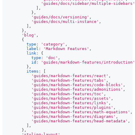
'guides/docs/sidebar/multiple-sidebars'
]
,
}
,
'guides/docs/versioning'
,
'guides/docs/multi-instance'
,
]
,
}
,
'blog'
,
{
type
:
'category'
,
label
:
'Markdown Features'
,
link
:
{
type
:
'doc'
,
id
:
'guides/markdown-features/introduction'
}
,
items
:
[
'guides/markdown-features/react'
,
'guides/markdown-features/tabs'
,
'guides/markdown-features/code-blocks'
,
'guides/markdown-features/admonitions'
,
'guides/markdown-features/toc'
,
'guides/markdown-features/assets'
,
'guides/markdown-features/links'
,
'guides/markdown-features/plugins'
,
'guides/markdown-features/math-equations'
,
'guides/markdown-features/diagrams'
,
'guides/markdown-features/head-metadata'
,
]
,
}
,
'styling-layout'
,