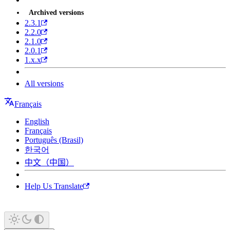
Archived versions
2.3.1
2.2.0
2.1.0
2.0.1
1.x.x
All versions
Français
English
Français
Português (Brasil)
한국어
中文（中国）
Help Us Translate