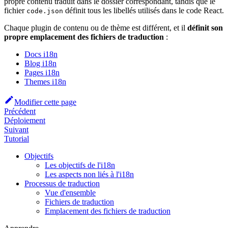
propre contenu traduit dans le dossier correspondant, tandis que le
fichier
définit tous les libellés utilisés dans le code React.
code.json
Chaque plugin de contenu ou de thème est différent, et il
définit son
propre emplacement des fichiers de traduction
:
Docs i18n
Blog i18n
Pages i18n
Themes i18n
Modifier cette page
Précédent
Déploiement
Suivant
Tutorial
Objectifs
Les objectifs de l'i18n
Les aspects non liés à l'i18n
Processus de traduction
Vue d'ensemble
Fichiers de traduction
Emplacement des fichiers de traduction