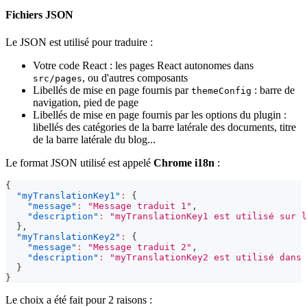
Fichiers JSON
Le JSON est utilisé pour traduire :
Votre code React : les pages React autonomes dans
, ou d'autres composants
src/pages
Libellés de mise en page fournis par
: barre de
themeConfig
navigation, pied de page
Libellés de mise en page fournis par les options du plugin :
libellés des catégories de la barre latérale des documents, titre
de la barre latérale du blog...
Le format JSON utilisé est appelé
Chrome i18n
:
{
"myTranslationKey1"
:
{
"message"
:
"Message traduit 1"
,
"description"
:
"myTranslationKey1 est utilisé sur l
}
,
"myTranslationKey2"
:
{
"message"
:
"Message traduit 2"
,
"description"
:
"myTranslationKey2 est utilisé dans 
}
}
Le choix a été fait pour 2 raisons :