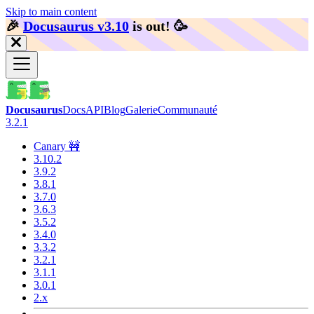
Skip to main content
🎉️
Docusaurus v3.10
is out!
🥳️
Docusaurus
Docs
API
Blog
Galerie
Communauté
3.2.1
Canary 🚧
3.10.2
3.9.2
3.8.1
3.7.0
3.6.3
3.5.2
3.4.0
3.3.2
3.2.1
3.1.1
3.0.1
2.x