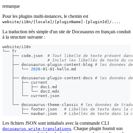
remarque
Pour les plugins multi-instances, le chemin est
.
website/i18n/[locale]/[pluginName]-[pluginId]/...
La traduction très simple d'un site de Docusaurus en français conduit
à la structure suivante :
website/i18n
└── fr
    ├── code.json  
# Tout libellé de texte présent dans
    │              
# Inclut les libellés de texte du co
    ├── docusaurus-plugin-content-blog 
# les données de
    │   └── 
2020
-01-01-hello.md
    │
    ├── docusaurus-plugin-content-docs 
# les données de
    │   ├── current
    │   │   ├── doc1.md
    │   │   └── doc2.mdx
    │   └── current.json
    │
    └── docusaurus-theme-classic 
# les données de tradu
        ├── footer.json   
# Libellés de texte dans la c
        └── navbar.json   
# Libellés de texte dans la c
Les fichiers JSON sont initialisés avec la commande CLI
. Chaque plugin fournit son
docusaurus write-translations