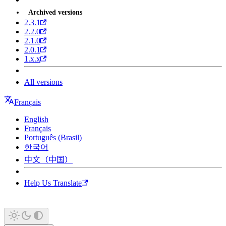
Archived versions
2.3.1
2.2.0
2.1.0
2.0.1
1.x.x
All versions
Français
English
Français
Português (Brasil)
한국어
中文（中国）
Help Us Translate