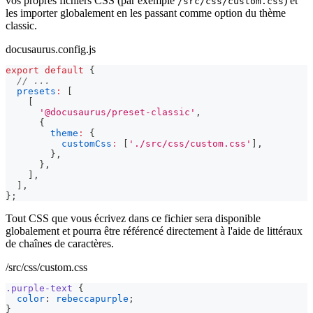
vos propres fichiers CSS (par exemple
) et
/src/css/custom.css
les importer globalement en les passant comme option du thème
classic.
docusaurus.config.js
export
default
{
// ...
presets
:
[
[
'@docusaurus/preset-classic'
,
{
theme
:
{
customCss
:
[
'./src/css/custom.css'
]
,
}
,
}
,
]
,
]
,
}
;
Tout CSS que vous écrivez dans ce fichier sera disponible
globalement et pourra être référencé directement à l'aide de littéraux
de chaînes de caractères.
/src/css/custom.css
.purple-text
{
color
:
rebeccapurple
;
}