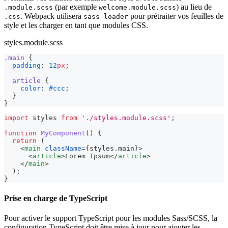
(par exemple
) au lieu de
.module.scss
welcome.module.scss
. Webpack utilisera
pour prétraiter vos feuilles de
.css
sass-loader
style et les charger en tant que modules CSS.
styles.module.scss
.main 
{
padding
:
12
px
;
article 
{
color
:
#ccc
;
}
}
import
styles
from
'./styles.module.scss'
;
function
MyComponent
(
)
{
return
(
<
main
className
=
{
styles
.
main
}
>
<
article
>
Lorem Ipsum
</
article
>
</
main
>
)
;
}
Prise en charge de TypeScript
Pour activer le support TypeScript pour les modules Sass/SCSS, la
configuration TypeScript doit être mise à jour pour ajouter les