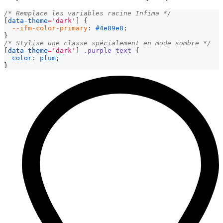
/* Remplace les variables racine Infima */
[
data-theme
=
'dark'
]
{
--ifm-color-primary
:
#4e89e8
;
}
/* Stylise une classe spécialement en mode sombre */
[
data-theme
=
'dark'
]
.purple-text
{
color
:
plum
;
}