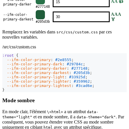
AA 👍
primary-darker
#277148
AAA
--ifm-color-
🏅
primary-darkest
#205d3b
Remplacez les variables dans
par ces
src/css/custom.css
nouvelles variables.
/src/css/custom.css
:root
{
--ifm-color-primary
:
#2e8555
;
--ifm-color-primary-dark
:
#29784c
;
--ifm-color-primary-darker
:
#277148
;
--ifm-color-primary-darkest
:
#205d3b
;
--ifm-color-primary-light
:
#33925d
;
--ifm-color-primary-lighter
:
#359962
;
--ifm-color-primary-lightest
:
#3cad6e
;
}
Mode sombre
En mode clair, l'élément
a un attribut
\<html>
data-
et en mode sombre, il a
. Par
theme="light"
data-theme="dark"
conséquent, vous pouvez étendre votre CSS au mode sombre
uniquement en ciblant
avec un attribut spécifique.
html