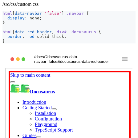
/src/css/custom.css
html
[
data-navbar
=
'false'
]
.navbar
{
display
:
 none
;
}
html
[
data-red-border
]
 div
#__docusaurus
{
border
:
red
 solid thick
;
}
/docs/?docusaurus-data-
navbar=false&docusaurus-data-red-border