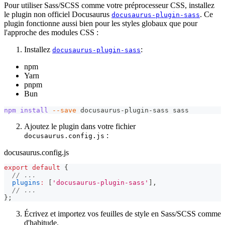
Pour utiliser Sass/SCSS comme votre préprocesseur CSS, installez
le plugin non officiel Docusaurus
. Ce
docusaurus-plugin-sass
plugin fonctionne aussi bien pour les styles globaux que pour
l'approche des modules CSS :
Installez
:
docusaurus-plugin-sass
npm
Yarn
pnpm
Bun
npm
install
--save
 docusaurus-plugin-sass sass
Ajoutez le plugin dans votre fichier
:
docusaurus.config.js
docusaurus.config.js
export
default
{
// ...
plugins
:
[
'docusaurus-plugin-sass'
]
,
// ...
}
;
Écrivez et importez vos feuilles de style en Sass/SCSS comme
d'habitude.