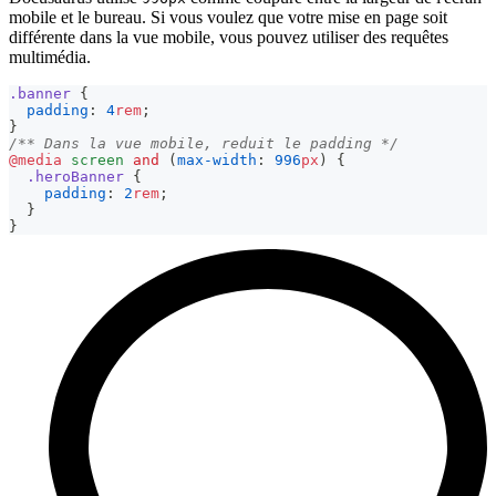
mobile et le bureau. Si vous voulez que votre mise en page soit
différente dans la vue mobile, vous pouvez utiliser des requêtes
multimédia.
.banner
{
padding
:
4
rem
;
}
/** Dans la vue mobile, reduit le padding */
@media
 screen 
and
(
max-width
:
996
px
)
{
.heroBanner
{
padding
:
2
rem
;
}
}