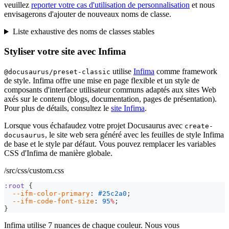
veuillez
reporter votre cas d'utilisation de personnalisation
et nous
envisagerons d'ajouter de nouveaux noms de classe.
Liste exhaustive des noms de classes stables
Styliser votre site avec Infima
utilise
Infima
comme framework
@docusaurus/preset-classic
de style. Infima offre une mise en page flexible et un style de
composants d'interface utilisateur communs adaptés aux sites Web
axés sur le contenu (blogs, documentation, pages de présentation).
Pour plus de détails, consultez le
site Infima
.
Lorsque vous échafaudez votre projet Docusaurus avec
create-
, le site web sera généré avec les feuilles de style Infima
docusaurus
de base et le style par défaut. Vous pouvez remplacer les variables
CSS d'Infima de manière globale.
/src/css/custom.css
:root
{
--ifm-color-primary
:
#25c2a0
;
--ifm-code-font-size
:
95
%
;
}
Infima utilise 7 nuances de chaque couleur. Nous vous