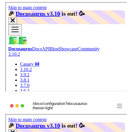
/docs/configuration?docusaurus-
theme=light