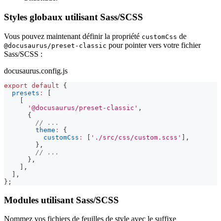
Styles globaux utilisant Sass/SCSS
Vous pouvez maintenant définir la propriété
de
customCss
pour pointer vers votre fichier
@docusaurus/preset-classic
Sass/SCSS :
docusaurus.config.js
export
default
{
presets
:
[
[
'@docusaurus/preset-classic'
,
{
// ...
theme
:
{
customCss
:
[
'./src/css/custom.scss'
]
,
}
,
// ...
}
,
]
,
]
,
}
;
Modules utilisant Sass/SCSS
Nommez vos fichiers de feuilles de style avec le suffixe