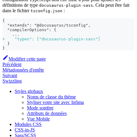
définitions de type
. Cela peut être fait
docusaurus-plugin-sass
dans le fichier
:
tsconfig.json
{
 "extends": "@docusaurus/tsconfig",
 "compilerOptions": {
   ...
+
    "types": ["docusaurus-plugin-sass"]
 }
}
Modifier cette page
Précédent
Métadonnées d'entête
Suivant
Swizzling
Styles globaux
Noms de classe du thème
Styliser votre site avec Infima
Mode sombre
Attributs de données
Vue Mobile
Modules CSS
CSS-in-JS
Sass/SCSS