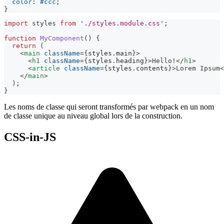
color
:
#ccc
;
}
import
styles
from
'./styles.module.css'
;
function
MyComponent
(
)
{
return
(
<
main
className
=
{
styles
.
main
}
>
<
h1
className
=
{
styles
.
heading
}
>
Hello!
</
h1
>
<
article
className
=
{
styles
.
contents
}
>
Lorem Ipsum
<
</
main
>
)
;
}
Les noms de classe qui seront transformés par webpack en un nom
de classe unique au niveau global lors de la construction.
CSS-in-JS