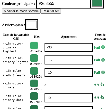
Couleur principale :
Modifier le mode
sombre
Réinitialiser
Arrière-plan :
Nom de la variable
Taux de
Hex
Ajustement
CSS
contraste
--ifm-color-
Fail 🔴
primary-
lightest
#3cad6e
--ifm-color-
Fail 🔴
primary-lighter
#359962
--ifm-color-
Fail 🔴
primary-light
#33925d
--ifm-color-
AA 👍
0
primary
#2e8555
--ifm-color-
AA 👍
primary-dark
#29784c
--ifm-color-