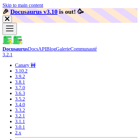
Skip to main content
🎉️
Docusaurus v3.10
is out!
🥳️
Docusaurus
Docs
API
Blog
Galerie
Communauté
3.2.1
Canary 🚧
3.10.2
3.9.2
3.8.1
3.7.0
3.6.3
3.5.2
3.4.0
3.3.2
3.2.1
3.1.1
3.0.1
2.x