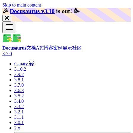
Skip to main content
🎉️
Docusaurus v3.10
is out!
🥳️
Docusaurus
文档
API
博客
案例展示
社区
3.7.0
Canary 🚧
3.10.2
3.9.2
3.8.1
3.7.0
3.6.3
3.5.2
3.4.0
3.3.2
3.2.1
3.1.1
3.0.1
2.x