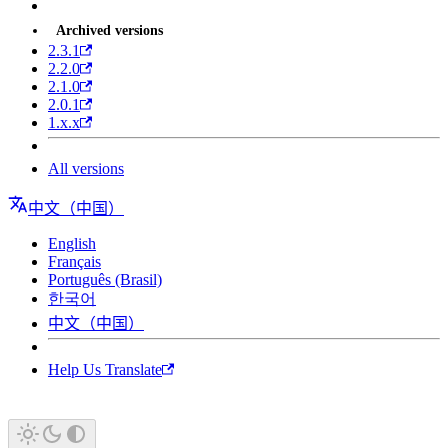
Archived versions
2.3.1
2.2.0
2.1.0
2.0.1
1.x.x
All versions
中文（中国）
English
Français
Português (Brasil)
한국어
中文（中国）
Help Us Translate