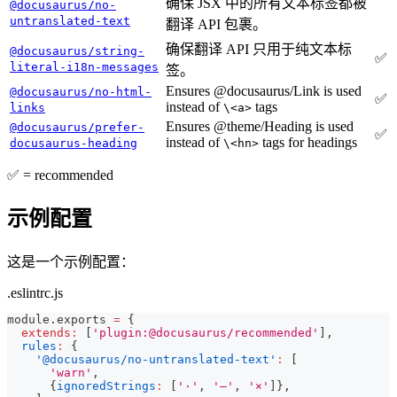
确保 JSX 中的所有文本标签都被
@docusaurus/no-
untranslated-text
翻译 API 包裹。
确保翻译 API 只用于纯文本标
@docusaurus/string-
✅
literal-i18n-messages
签。
Ensures @docusaurus/Link is used
@docusaurus/no-html-
✅
instead of
tags
links
\<a>
Ensures @theme/Heading is used
@docusaurus/prefer-
✅
instead of
tags for headings
docusaurus-heading
\<hn>
✅ = recommended
示例配置
这是一个示例配置：
.eslintrc.js
module
.
exports
=
{
extends
:
[
'plugin:@docusaurus/recommended'
]
,
rules
:
{
'@docusaurus/no-untranslated-text'
:
[
'warn'
,
{
ignoredStrings
:
[
'·'
,
'—'
,
'×'
]
}
,