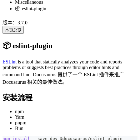
Miscellaneous
📦 eslint-plugin
版本：3.7.0
本页总览
📦 eslint-plugin
ESLint
is a tool that statically analyzes your code and reports
problems or suggests best practices through editor hints and
command line. Docusaurus 提供了一个 ESLint 插件来推广
Docusaurus 相关的最佳做法。
安装流程
npm
Yarn
pnpm
Bun
npm
install
 --save-dev @docusaurus/eslint-plugin