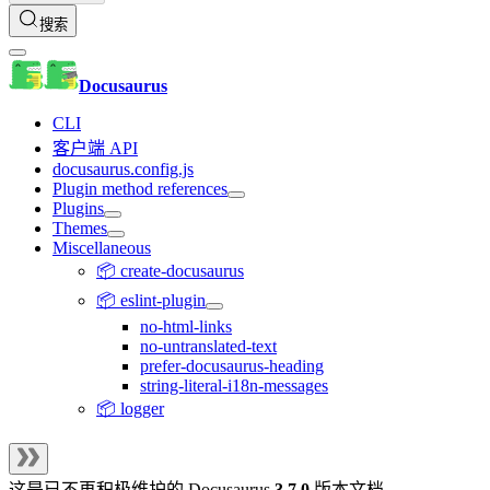
搜索
Docusaurus
CLI
客户端 API
docusaurus.config.js
Plugin method references
Plugins
Themes
Miscellaneous
📦 create-docusaurus
📦 eslint-plugin
no-html-links
no-untranslated-text
prefer-docusaurus-heading
string-literal-i18n-messages
📦 logger
这是已不再积极维护的
Docusaurus
3.7.0
版本文档。