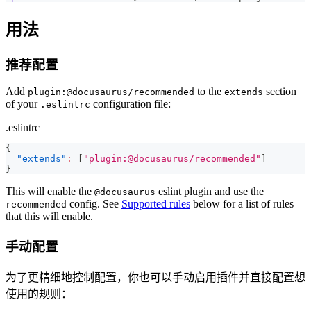
用法
推荐配置
Add
to the
section
plugin:@docusaurus/recommended
extends
of your
configuration file:
.eslintrc
.eslintrc
{
"extends"
:
[
"plugin:@docusaurus/recommended"
]
}
This will enable the
eslint plugin and use the
@docusaurus
config. See
Supported rules
below for a list of rules
recommended
that this will enable.
手动配置
为了更精细地控制配置，你也可以手动启用插件并直接配置想
使用的规则：