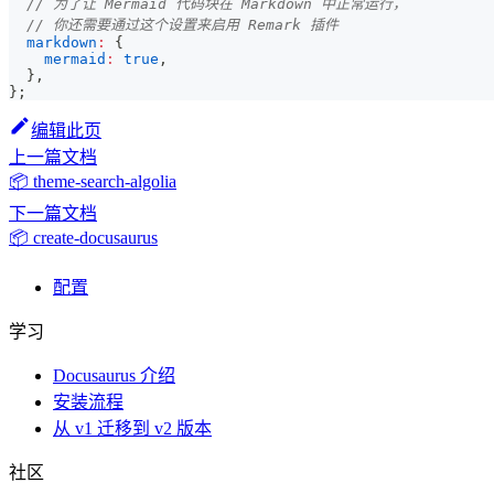
// 为了让 Mermaid 代码块在 Markdown 中正常运行，
// 你还需要通过这个设置来启用 Remark 插件
markdown
:
{
mermaid
:
true
,
}
,
}
;
编辑此页
上一篇文档
📦 theme-search-algolia
下一篇文档
📦 create-docusaurus
配置
学习
Docusaurus 介绍
安装流程
从 v1 迁移到 v2 版本
社区