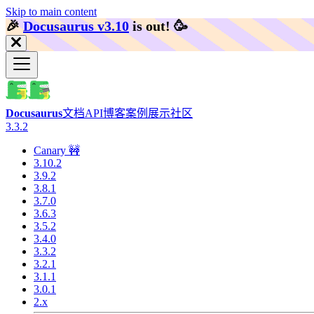
Skip to main content
🎉️
Docusaurus v3.10
is out!
🥳️
Docusaurus
文档
API
博客
案例展示
社区
3.3.2
Canary 🚧
3.10.2
3.9.2
3.8.1
3.7.0
3.6.3
3.5.2
3.4.0
3.3.2
3.2.1
3.1.1
3.0.1
2.x