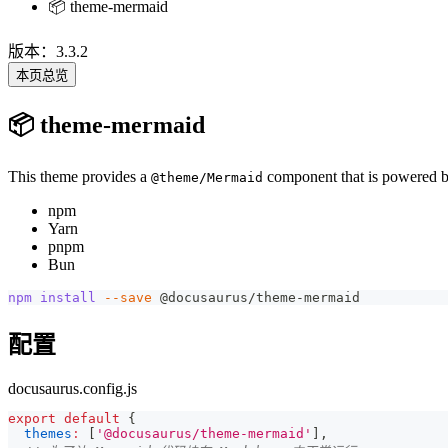
📦 theme-mermaid
版本：3.3.2
本页总览
📦 theme-mermaid
This theme provides a
component that is powered 
@theme/Mermaid
npm
Yarn
pnpm
Bun
npm
install
--save
 @docusaurus/theme-mermaid
配置
docusaurus.config.js
export
default
{
themes
:
[
'@docusaurus/theme-mermaid'
]
,