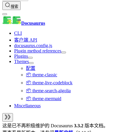
搜索
Docusaurus
CLI
客户端 API
docusaurus.config.js
Plugin method references
Plugins
Themes
配置
📦 theme-classic
📦 theme-live-codeblock
📦 theme-search-algolia
📦 theme-mermaid
Miscellaneous
这是已不再积极维护的
Docusaurus
3.3.2
版本文档。