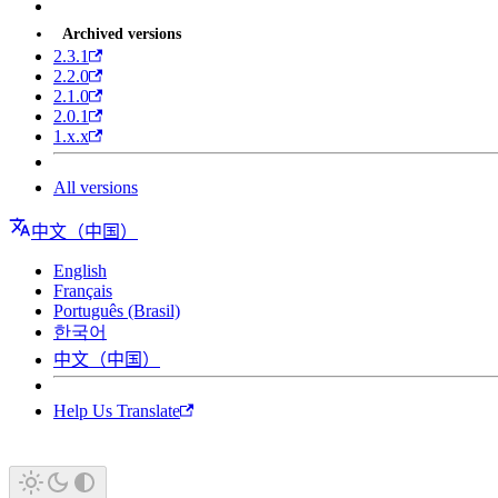
Archived versions
2.3.1
2.2.0
2.1.0
2.0.1
1.x.x
All versions
中文（中国）
English
Français
Português (Brasil)
한국어
中文（中国）
Help Us Translate