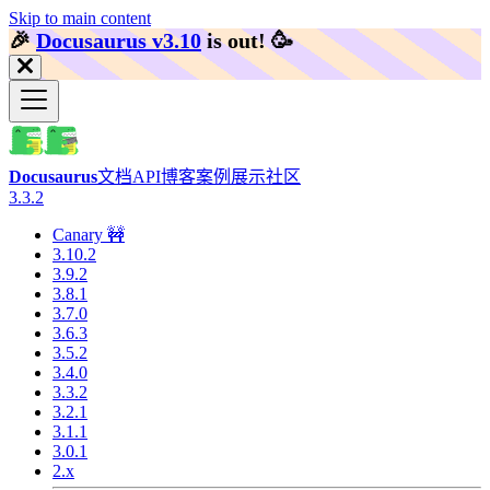
Skip to main content
🎉️
Docusaurus v3.10
is out!
🥳️
Docusaurus
文档
API
博客
案例展示
社区
3.3.2
Canary 🚧
3.10.2
3.9.2
3.8.1
3.7.0
3.6.3
3.5.2
3.4.0
3.3.2
3.2.1
3.1.1
3.0.1
2.x