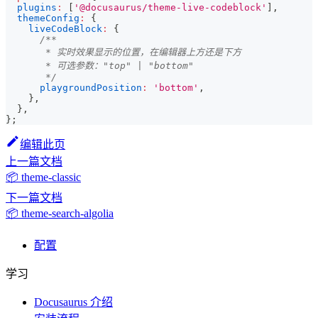
plugins
:
[
'@docusaurus/theme-live-codeblock'
]
,
themeConfig
:
{
liveCodeBlock
:
{
/**
       * 实时效果显示的位置，在编辑器上方还是下方
       * 可选参数："top" | "bottom"
       */
playgroundPosition
:
'bottom'
,
}
,
}
,
}
;
编辑此页
上一篇文档
📦 theme-classic
下一篇文档
📦 theme-search-algolia
配置
学习
Docusaurus 介绍