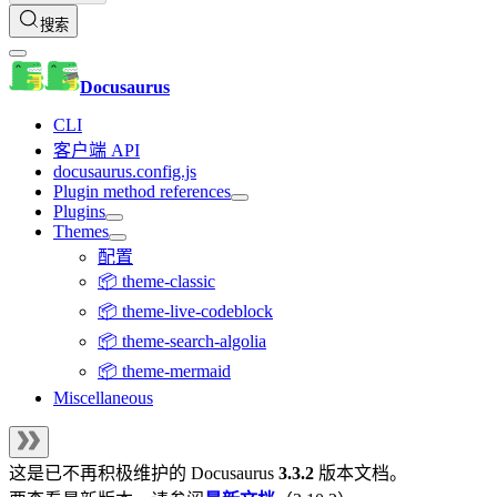
搜索
Docusaurus
CLI
客户端 API
docusaurus.config.js
Plugin method references
Plugins
Themes
配置
📦 theme-classic
📦 theme-live-codeblock
📦 theme-search-algolia
📦 theme-mermaid
Miscellaneous
这是已不再积极维护的
Docusaurus
3.3.2
版本文档。