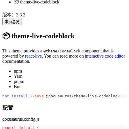
📦 theme-live-codeblock
版本：3.3.2
本页总览
📦 theme-live-codeblock
This theme provides a
component that is
@theme/CodeBlock
powered by
react-live
. You can read more on
interactive code editor
documentation.
npm
Yarn
pnpm
Bun
npm
install
--save
 @docusaurus/theme-live-codeblock
配置
docusaurus.config.js
export
default
{