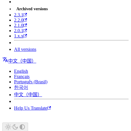
Archived versions
2.3.1
2.2.0
2.1.0
2.0.1
1.x.x
All versions
中文（中国）
English
Français
Português (Brasil)
한국어
中文（中国）
Help Us Translate