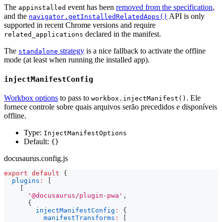
The
event has been
removed from the specification
,
appinstalled
and the
API is only
navigator.getInstalledRelatedApps()
supported in recent Chrome versions and require
declared in the manifest.
related_applications
The
strategy
is a nice fallback to activate the offline
standalone
mode (at least when running the installed app).
injectManifestConfig
Workbox options
to pass to
. Ele
workbox.injectManifest()
fornece controle sobre quais arquivos serão precedidos e disponíveis
offline.
Type:
InjectManifestOptions
Default:
{}
docusaurus.config.js
export
default
{
plugins
:
[
[
'@docusaurus/plugin-pwa'
,
{
injectManifestConfig
:
{
manifestTransforms
:
[