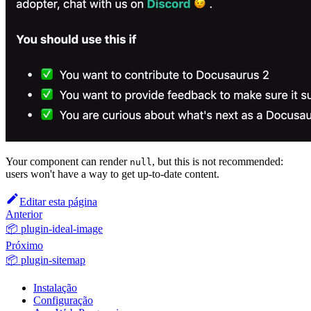
Your component can render
, but this is not recommended:
null
users won't have a way to get up-to-date content.
Editar esta página
Anterior
📦 plugin-ideal-image
Próximo
📦 plugin-sitemap
Instalação
Configuração