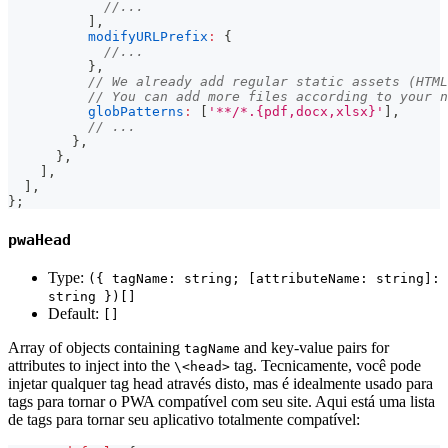
//...
]
,
modifyURLPrefix
:
{
//...
}
,
// We already add regular static assets (HTML
// You can add more files according to your n
globPatterns
:
[
'**/*.{pdf,docx,xlsx}'
]
,
// ...
}
,
}
,
]
,
]
,
}
;
pwaHead
Type:
({ tagName: string; [attributeName: string]:
string })[]
Default:
[]
Array of objects containing
and key-value pairs for
tagName
attributes to inject into the
tag. Tecnicamente, você pode
\<head>
injetar qualquer tag head através disto, mas é idealmente usado para
tags para tornar o PWA compatível com seu site. Aqui está uma lista
de tags para tornar seu aplicativo totalmente compatível: