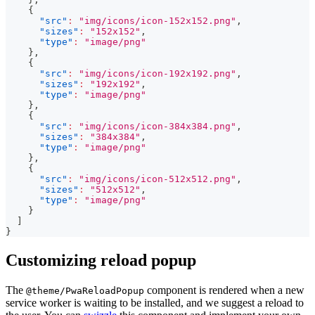
{
"src"
:
"img/icons/icon-152x152.png"
,
"sizes"
:
"152x152"
,
"type"
:
"image/png"
}
,
{
"src"
:
"img/icons/icon-192x192.png"
,
"sizes"
:
"192x192"
,
"type"
:
"image/png"
}
,
{
"src"
:
"img/icons/icon-384x384.png"
,
"sizes"
:
"384x384"
,
"type"
:
"image/png"
}
,
{
"src"
:
"img/icons/icon-512x512.png"
,
"sizes"
:
"512x512"
,
"type"
:
"image/png"
}
]
}
Customizing reload popup
The
component is rendered when a new
@theme/PwaReloadPopup
service worker is waiting to be installed, and we suggest a reload to