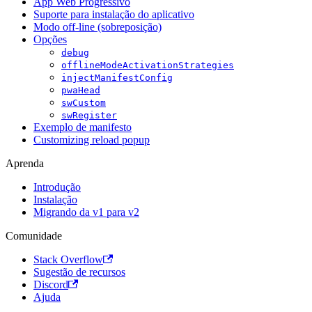
App Web Progressivo
Suporte para instalação do aplicativo
Modo off-line (sobreposição)
Opções
debug
offlineModeActivationStrategies
injectManifestConfig
pwaHead
swCustom
swRegister
Exemplo de manifesto
Customizing reload popup
Aprenda
Introdução
Instalação
Migrando da v1 para v2
Comunidade
Stack Overflow
Sugestão de recursos
Discord
Ajuda