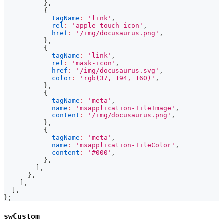
}
,
{
tagName
:
'link'
,
rel
:
'apple-touch-icon'
,
href
:
'/img/docusaurus.png'
,
}
,
{
tagName
:
'link'
,
rel
:
'mask-icon'
,
href
:
'/img/docusaurus.svg'
,
color
:
'rgb(37, 194, 160)'
,
}
,
{
tagName
:
'meta'
,
name
:
'msapplication-TileImage'
,
content
:
'/img/docusaurus.png'
,
}
,
{
tagName
:
'meta'
,
name
:
'msapplication-TileColor'
,
content
:
'#000'
,
}
,
]
,
}
,
]
,
]
,
}
;
swCustom