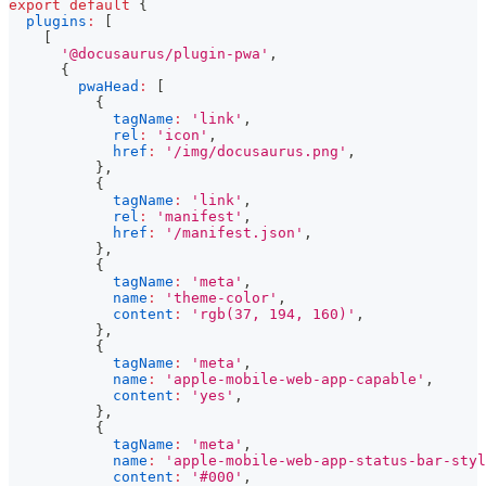
export
default
{
plugins
:
[
[
'@docusaurus/plugin-pwa'
,
{
pwaHead
:
[
{
tagName
:
'link'
,
rel
:
'icon'
,
href
:
'/img/docusaurus.png'
,
}
,
{
tagName
:
'link'
,
rel
:
'manifest'
,
href
:
'/manifest.json'
,
}
,
{
tagName
:
'meta'
,
name
:
'theme-color'
,
content
:
'rgb(37, 194, 160)'
,
}
,
{
tagName
:
'meta'
,
name
:
'apple-mobile-web-app-capable'
,
content
:
'yes'
,
}
,
{
tagName
:
'meta'
,
name
:
'apple-mobile-web-app-status-bar-styl
content
:
'#000'
,