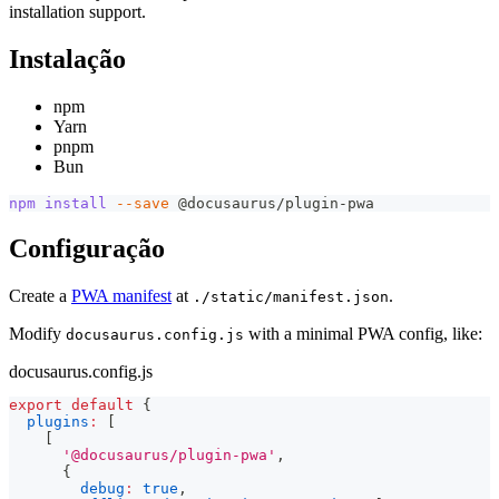
installation support.
Instalação
npm
Yarn
pnpm
Bun
npm
install
--save
 @docusaurus/plugin-pwa
Configuração
Create a
PWA manifest
at
.
./static/manifest.json
Modify
with a minimal PWA config, like:
docusaurus.config.js
docusaurus.config.js
export
default
{
plugins
:
[
[
'@docusaurus/plugin-pwa'
,
{
debug
:
true
,