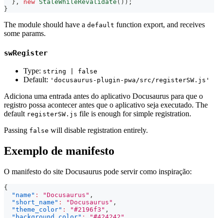
}
,
new
StaleWhileRevalidate
(
)
)
;
}
The module should have a
function export, and receives
default
some params.
swRegister
Type:
string | false
Default:
'docusaurus-plugin-pwa/src/registerSW.js'
Adiciona uma entrada antes do aplicativo Docusaurus para que o
registro possa acontecer antes que o aplicativo seja executado. The
default
file is enough for simple registration.
registerSW.js
Passing
will disable registration entirely.
false
Exemplo de manifesto
O manifesto do site Docusaurus pode servir como inspiração:
{
"name"
:
"Docusaurus"
,
"short_name"
:
"Docusaurus"
,
"theme_color"
:
"#2196f3"
,
"background_color"
:
"#424242"
,