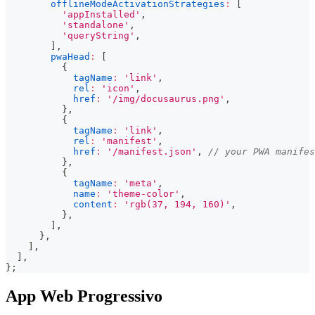
offlineModeActivationStrategies
:
[
'appInstalled'
,
'standalone'
,
'queryString'
,
]
,
pwaHead
:
[
{
tagName
:
'link'
,
rel
:
'icon'
,
href
:
'/img/docusaurus.png'
,
}
,
{
tagName
:
'link'
,
rel
:
'manifest'
,
href
:
'/manifest.json'
,
// your PWA manifes
}
,
{
tagName
:
'meta'
,
name
:
'theme-color'
,
content
:
'rgb(37, 194, 160)'
,
}
,
]
,
}
,
]
,
]
,
}
;
App Web Progressivo