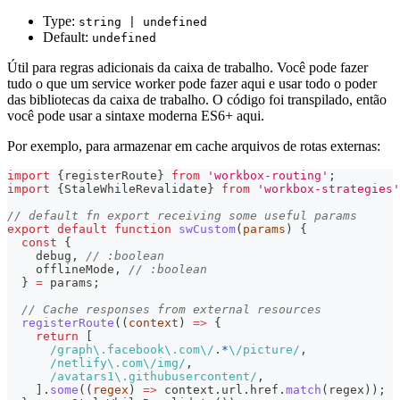
Type:
string | undefined
Default:
undefined
Útil para regras adicionais da caixa de trabalho. Você pode fazer
tudo o que um service worker pode fazer aqui e usar todo o poder
das bibliotecas da caixa de trabalho. O código foi transpilado, então
você pode usar a sintaxe moderna ES6+ aqui.
Por exemplo, para armazenar em cache arquivos de rotas externas:
import
{
registerRoute
}
from
'workbox-routing'
;
import
{
StaleWhileRevalidate
}
from
'workbox-strategies'
// default fn export receiving some useful params
export
default
function
swCustom
(
params
)
{
const
{
    debug
,
// :boolean
    offlineMode
,
// :boolean
}
=
 params
;
// Cache responses from external resources
registerRoute
(
(
context
)
=>
{
return
[
/
graph
\.
facebook
\.
com
\/
.
*
\/
picture
/
,
/
netlify
\.
com
\/
img
/
,
/
avatars1
\.
githubusercontent
/
,
]
.
some
(
(
regex
)
=>
 context
.
url
.
href
.
match
(
regex
)
)
;