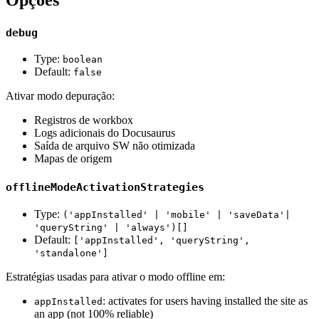
debug
Type:
boolean
Default:
false
Ativar modo depuração:
Registros de workbox
Logs adicionais do Docusaurus
Saída de arquivo SW não otimizada
Mapas de origem
offlineModeActivationStrategies
Type:
('appInstalled' | 'mobile' | 'saveData'|
'queryString' | 'always')[]
Default:
['appInstalled', 'queryString',
'standalone']
Estratégias usadas para ativar o modo offline em:
: activates for users having installed the site as
appInstalled
an app (not 100% reliable)