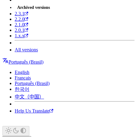
Archived versions
2.3.1
2.2.0
2.1.0
2.0.1
1.x.x
All versions
Português (Brasil)
English
Français
Português (Brasil)
한국어
中文（中国）
Help Us Translate