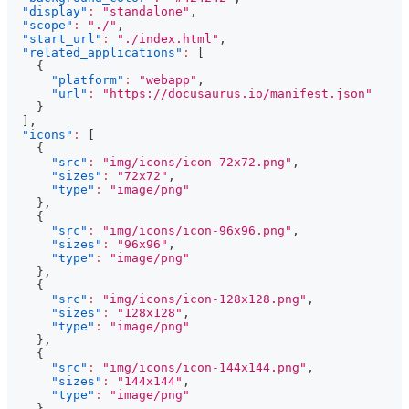
"display"
:
"standalone"
,
"scope"
:
"./"
,
"start_url"
:
"./index.html"
,
"related_applications"
:
[
{
"platform"
:
"webapp"
,
"url"
:
"https://docusaurus.io/manifest.json"
}
]
,
"icons"
:
[
{
"src"
:
"img/icons/icon-72x72.png"
,
"sizes"
:
"72x72"
,
"type"
:
"image/png"
}
,
{
"src"
:
"img/icons/icon-96x96.png"
,
"sizes"
:
"96x96"
,
"type"
:
"image/png"
}
,
{
"src"
:
"img/icons/icon-128x128.png"
,
"sizes"
:
"128x128"
,
"type"
:
"image/png"
}
,
{
"src"
:
"img/icons/icon-144x144.png"
,
"sizes"
:
"144x144"
,
"type"
:
"image/png"
}
,