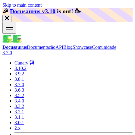
Skip to main content
🎉️
Docusaurus v3.10
is out!
🥳️
Docusaurus
Documentação
API
Blog
Showcase
Comunidade
3.7.0
Canary 🚧
3.10.2
3.9.2
3.8.1
3.7.0
3.6.3
3.5.2
3.4.0
3.3.2
3.2.1
3.1.1
3.0.1
2.x