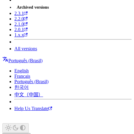
Archived versions
2.3.1
2.2.0
2.1.0
2.0.1
1.x.x
All versions
Português (Brasil)
English
Français
Português (Brasil)
한국어
中文（中国）
Help Us Translate