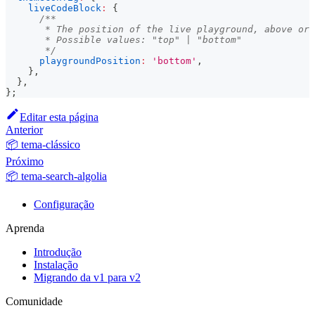
liveCodeBlock
:
{
/**
       * The position of the live playground, above or 
       * Possible values: "top" | "bottom"
       */
playgroundPosition
:
'bottom'
,
}
,
}
,
}
;
Editar esta página
Anterior
📦 tema-clássico
Próximo
📦 tema-search-algolia
Configuração
Aprenda
Introdução
Instalação
Migrando da v1 para v2
Comunidade