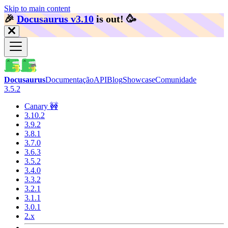
Skip to main content
🎉️
Docusaurus v3.10
is out!
🥳️
Docusaurus
Documentação
API
Blog
Showcase
Comunidade
3.5.2
Canary 🚧
3.10.2
3.9.2
3.8.1
3.7.0
3.6.3
3.5.2
3.4.0
3.3.2
3.2.1
3.1.1
3.0.1
2.x