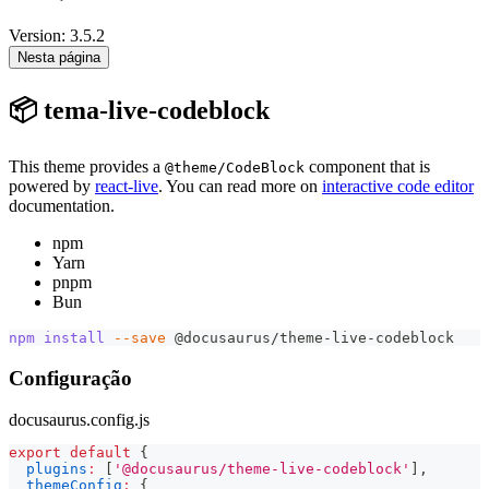
Version: 3.5.2
Nesta página
📦 tema-live-codeblock
This theme provides a
component that is
@theme/CodeBlock
powered by
react-live
. You can read more on
interactive code editor
documentation.
npm
Yarn
pnpm
Bun
npm
install
--save
 @docusaurus/theme-live-codeblock
Configuração
docusaurus.config.js
export
default
{
plugins
:
[
'@docusaurus/theme-live-codeblock'
]
,
themeConfig
:
{