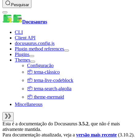
Pesquisar
Docusaurus
CLI
Client API
docusaurus.config.js
Plugin method references
Plugins
Themes
Configuração
📦 tema-clássico
📦 tema-live-codeblock
📦 tema-search-algolia
📦 theme-mermaid
Miscellaneous
Esta é a documentação do
Docusaurus
3.5.2
, que não é mais
ativamente mantida.
Para documentação atualizada, veja a
versão mais recente
(
3.10.2
).