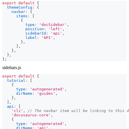
export
default
{
themeConfig
:
{
navbar
:
{
items
:
[
{
type
:
'docSidebar'
,
position
:
'left'
,
sidebarId
:
'api'
,
label
:
'API'
,
}
,
]
,
}
,
}
,
}
;
sidebars.js
export
default
{
tutorial
:
[
{
type
:
'autogenerated'
,
dirName
:
'guides'
,
}
,
]
,
api
:
[
'cli'
,
// The navbar item will be linking to this d
'docusaurus-core'
,
{
type
:
'autogenerated'
,
dirName
:
'api'
,