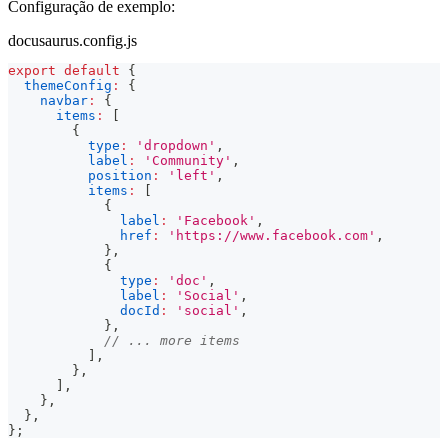
Configuração de exemplo:
docusaurus.config.js
export
default
{
themeConfig
:
{
navbar
:
{
items
:
[
{
type
:
'dropdown'
,
label
:
'Community'
,
position
:
'left'
,
items
:
[
{
label
:
'Facebook'
,
href
:
'https://www.facebook.com'
,
}
,
{
type
:
'doc'
,
label
:
'Social'
,
docId
:
'social'
,
}
,
// ... more items
]
,
}
,
]
,
}
,
}
,
}
;