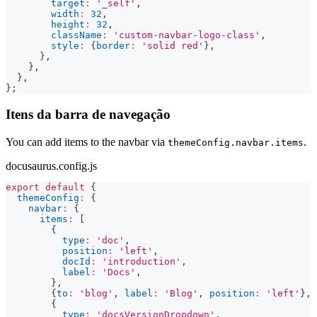
target
:
'_self'
,
width
:
32
,
height
:
32
,
className
:
'custom-navbar-logo-class'
,
style
:
{
border
:
'solid red'
}
,
}
,
}
,
}
,
}
;
Itens da barra de navegação
You can add items to the navbar via
.
themeConfig.navbar.items
docusaurus.config.js
export
default
{
themeConfig
:
{
navbar
:
{
items
:
[
{
type
:
'doc'
,
position
:
'left'
,
docId
:
'introduction'
,
label
:
'Docs'
,
}
,
{
to
:
'blog'
,
label
:
'Blog'
,
position
:
'left'
}
,
{
type
:
'docsVersionDropdown'
,