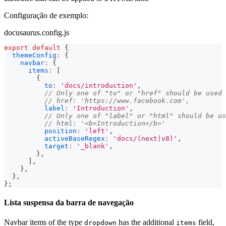
Configuração de exemplo:
docusaurus.config.js
export
default
{
themeConfig
:
{
navbar
:
{
items
:
[
{
to
:
'docs/introduction'
,
// Only one of "to" or "href" should be used
// href: 'https://www.facebook.com',
label
:
'Introduction'
,
// Only one of "label" or "html" should be us
// html: '<b>Introduction</b>'
position
:
'left'
,
activeBaseRegex
:
'docs/(next|v8)'
,
target
:
'_blank'
,
}
,
]
,
}
,
}
,
}
;
Lista suspensa da barra de navegação
Navbar items of the type
has the additional
field,
dropdown
items