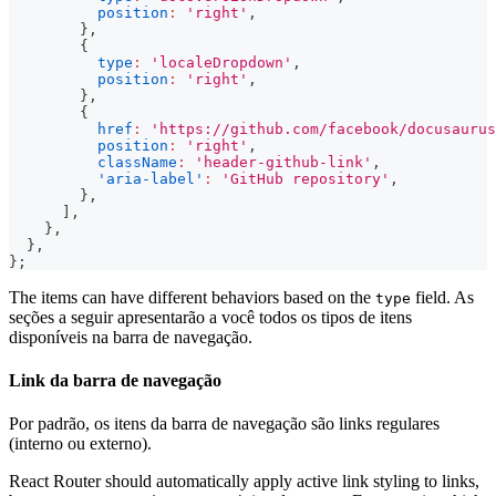
position
:
'right'
,
}
,
{
type
:
'localeDropdown'
,
position
:
'right'
,
}
,
{
href
:
'https://github.com/facebook/docusaurus
position
:
'right'
,
className
:
'header-github-link'
,
'aria-label'
:
'GitHub repository'
,
}
,
]
,
}
,
}
,
}
;
The items can have different behaviors based on the
field. As
type
seções a seguir apresentarão a você todos os tipos de itens
disponíveis na barra de navegação.
Link da barra de navegação
Por padrão, os itens da barra de navegação são links regulares
(interno ou externo).
React Router should automatically apply active link styling to links,