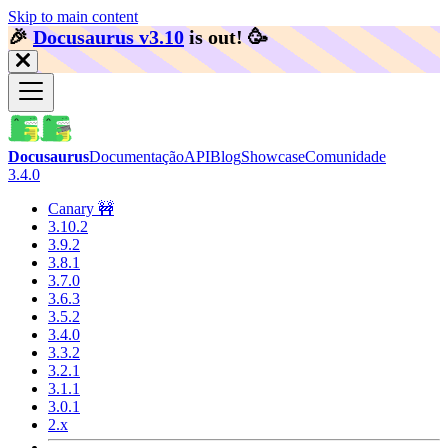
Skip to main content
🎉️
Docusaurus v3.10
is out!
🥳️
Docusaurus
Documentação
API
Blog
Showcase
Comunidade
3.4.0
Canary 🚧
3.10.2
3.9.2
3.8.1
3.7.0
3.6.3
3.5.2
3.4.0
3.3.2
3.2.1
3.1.1
3.0.1
2.x