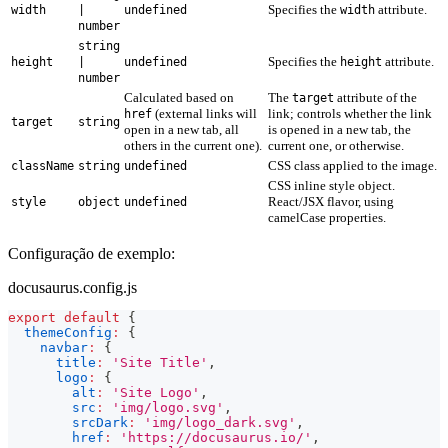
Specifies the
attribute.
width
|
undefined
width
number
string
Specifies the
attribute.
height
|
undefined
height
number
Calculated based on
The
attribute of the
target
(external links will
link; controls whether the link
href
target
string
open in a new tab, all
is opened in a new tab, the
others in the current one).
current one, or otherwise.
CSS class applied to the image.
className
string
undefined
CSS inline style object.
React/JSX flavor, using
style
object
undefined
camelCase properties.
Configuração de exemplo:
docusaurus.config.js
export
default
{
themeConfig
:
{
navbar
:
{
title
:
'Site Title'
,
logo
:
{
alt
:
'Site Logo'
,
src
:
'img/logo.svg'
,
srcDark
:
'img/logo_dark.svg'
,
href
:
'https://docusaurus.io/'
,