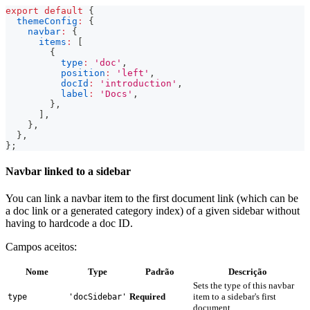
export
default
{
themeConfig
:
{
navbar
:
{
items
:
[
{
type
:
'doc'
,
position
:
'left'
,
docId
:
'introduction'
,
label
:
'Docs'
,
}
,
]
,
}
,
}
,
}
;
Navbar linked to a sidebar
You can link a navbar item to the first document link (which can be
a doc link or a generated category index) of a given sidebar without
having to hardcode a doc ID.
Campos aceitos:
Nome
Type
Padrão
Descrição
Sets the type of this navbar
Required
item to a sidebar's first
type
'docSidebar'
document.