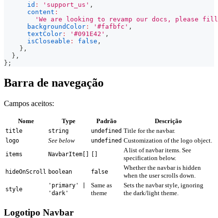
id
:
'support_us'
,
content
:
'We are looking to revamp our docs, please fill
backgroundColor
:
'#fafbfc'
,
textColor
:
'#091E42'
,
isCloseable
:
false
,
}
,
}
,
}
;
Barra de navegação
Campos aceitos:
Nome
Type
Padrão
Descrição
Title for the navbar.
title
string
undefined
See below
Customization of the logo object.
logo
undefined
A list of navbar items. See
items
NavbarItem[]
[]
specification below.
Whether the navbar is hidden
hideOnScroll
boolean
false
when the user scrolls down.
Same as
Sets the navbar style, ignoring
'primary' |
style
theme
the dark/light theme.
'dark'
Logotipo Navbar