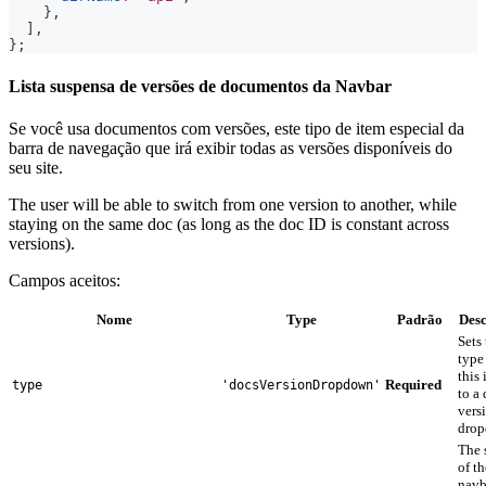
}
,
]
,
}
;
Lista suspensa de versões de documentos da Navbar
Se você usa documentos com versões, este tipo de item especial da
barra de navegação que irá exibir todas as versões disponíveis do
seu site.
The user will be able to switch from one version to another, while
staying on the same doc (as long as the doc ID is constant across
versions).
Campos aceitos:
Nome
Type
Padrão
Desc
Sets
type
this
Required
type
'docsVersionDropdown'
to a
vers
drop
The 
of th
navb