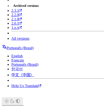
Archived versions
2.3.1
2.2.0
2.1.0
2.0.1
1.x.x
All versions
Português (Brasil)
English
Français
Português (Brasil)
한국어
中文（中国）
Help Us Translate