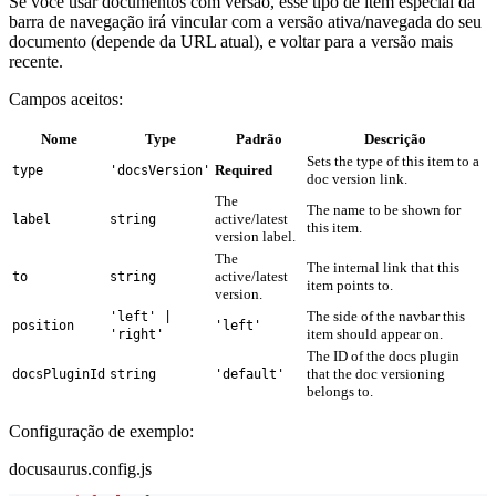
Se você usar documentos com versão, esse tipo de item especial da
barra de navegação irá vincular com a versão ativa/navegada do seu
documento (depende da URL atual), e voltar para a versão mais
recente.
Campos aceitos:
Nome
Type
Padrão
Descrição
Sets the type of this item to a
Required
type
'docsVersion'
doc version link.
The
The name to be shown for
active/latest
label
string
this item.
version label.
The
The internal link that this
active/latest
to
string
item points to.
version.
The side of the navbar this
'left' |
position
'left'
item should appear on.
'right'
The ID of the docs plugin
that the doc versioning
docsPluginId
string
'default'
belongs to.
Configuração de exemplo:
docusaurus.config.js