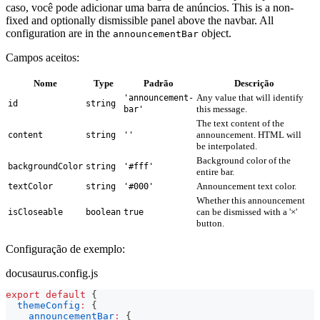
caso, você pode adicionar uma barra de anúncios. This is a non-
fixed and optionally dismissible panel above the navbar. All
configuration are in the
object.
announcementBar
Campos aceitos:
Nome
Type
Padrão
Descrição
Any value that will identify
'announcement-
id
string
this message.
bar'
The text content of the
announcement. HTML will
content
string
''
be interpolated.
Background color of the
backgroundColor
string
'#fff'
entire bar.
Announcement text color.
textColor
string
'#000'
Whether this announcement
can be dismissed with a '×'
isCloseable
boolean
true
button.
Configuração de exemplo:
docusaurus.config.js
export
default
{
themeConfig
:
{
announcementBar
:
{