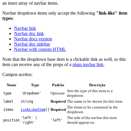
an inner array of navbar items.
Navbar dropdown items only accept the following
"link-like" item
types
:
Navbar link
Navbar doc link
Navbar docs version
Navbar doc sidebar
Navbar with custom HTML
Note that the dropdown base item is a clickable link as well, so this
item can receive any of the props of a
plain navbar link
.
Campos aceitos:
Nome
Type
Padrão
Descrição
Sets the type of this item to a
Optional
type
'dropdown'
dropdown.
Required
The name to be shown for this item.
label
string
The items to be contained in the
Required
items
LinkLikeItem
[]
dropdown.
The side of the navbar this item
'left' |
position
'left'
should appear on.
'right'