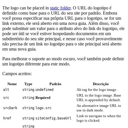
The logo can be placed in
static folder
. O URL do logotipo é
definido como base para o URL do seu site por padrão. Embora
você possa especificar sua própria URL para o logotipo, se for um
link externo, ele será aberto em uma nova guia. Além disso, você
pode substituir um valor para o atributo alvo do link do logotipo, ele
pode ser útil se você estiver hospedando documentos em um
subdiretório do seu site principal, e nesse caso você provavelmente
não precisa de um link no logotipo para o site principal será aberto
em uma nova guia.
Para melhorar o suporte ao modo escuro, você também pode definir
um logotipo diferente para este modo.
Campos aceitos:
Nome
Type
Padrão
Descrição
Alt tag for the logo image.
alt
string
undefined
URL to the logo image. Base
Required
src
string
URL is appended by default.
An alternative image URL to
srcDark
string
logo.src
use in dark mode.
Link to navigate to when the
href
string
siteConfig.baseUrl
logo is clicked.
string