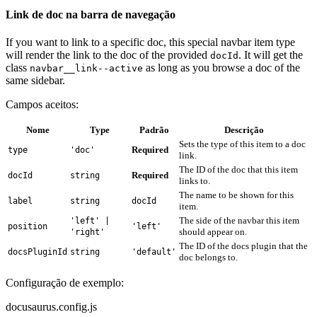
Link de doc na barra de navegação
If you want to link to a specific doc, this special navbar item type
will render the link to the doc of the provided
. It will get the
docId
class
as long as you browse a doc of the
navbar__link--active
same sidebar.
Campos aceitos:
Nome
Type
Padrão
Descrição
Sets the type of this item to a doc
Required
type
'doc'
link.
The ID of the doc that this item
Required
docId
string
links to.
The name to be shown for this
label
string
docId
item.
The side of the navbar this item
'left' |
position
'left'
should appear on.
'right'
The ID of the docs plugin that the
docsPluginId
string
'default'
doc belongs to.
Configuração de exemplo:
docusaurus.config.js