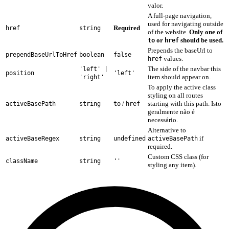
valor.
A full-page navigation,
used for navigating outside
Required
href
string
of the website.
Only one of
or
should be used.
to
href
Prepends the baseUrl to
prependBaseUrlToHref
boolean
false
values.
href
The side of the navbar this
'left' |
position
'left'
item should appear on.
'right'
To apply the active class
styling on all routes
/
starting with this path. Isto
activeBasePath
string
to
href
geralmente não é
necessário.
Alternative to
if
activeBaseRegex
string
undefined
activeBasePath
required.
Custom CSS class (for
className
string
''
styling any item).