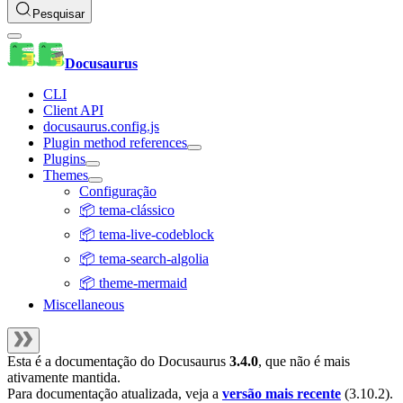
Pesquisar
Docusaurus
CLI
Client API
docusaurus.config.js
Plugin method references
Plugins
Themes
Configuração
📦 tema-clássico
📦 tema-live-codeblock
📦 tema-search-algolia
📦 theme-mermaid
Miscellaneous
Esta é a documentação do
Docusaurus
3.4.0
, que não é mais
ativamente mantida.
Para documentação atualizada, veja a
versão mais recente
(
3.10.2
).