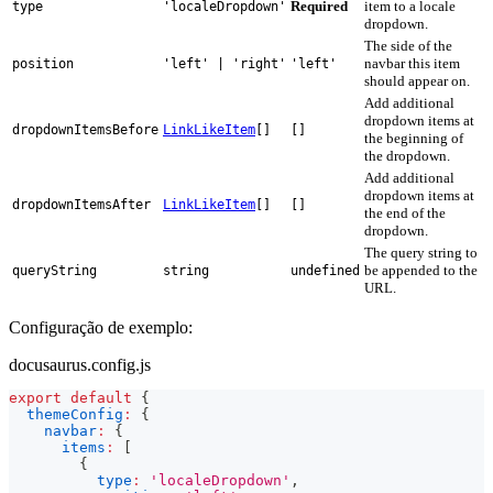
Required
item to a locale
type
'localeDropdown'
dropdown.
The side of the
navbar this item
position
'left' | 'right'
'left'
should appear on.
Add additional
dropdown items at
dropdownItemsBefore
LinkLikeItem
[]
[]
the beginning of
the dropdown.
Add additional
dropdown items at
dropdownItemsAfter
LinkLikeItem
[]
[]
the end of the
dropdown.
The query string to
be appended to the
queryString
string
undefined
URL.
Configuração de exemplo:
docusaurus.config.js
export
default
{
themeConfig
:
{
navbar
:
{
items
:
[
{
type
:
'localeDropdown'
,