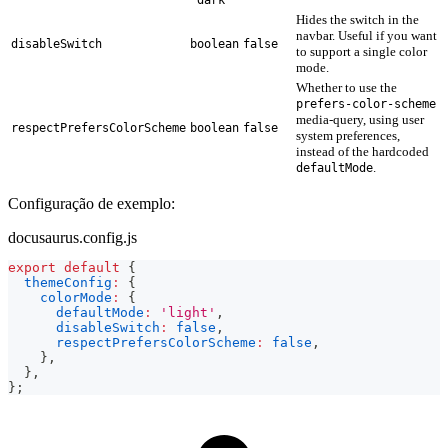
Hides the switch in the
navbar. Useful if you want
disableSwitch
boolean
false
to support a single color
mode.
Whether to use the
prefers-color-scheme
media-query, using user
respectPrefersColorScheme
boolean
false
system preferences,
instead of the hardcoded
.
defaultMode
Configuração de exemplo:
docusaurus.config.js
export
default
{
themeConfig
:
{
colorMode
:
{
defaultMode
:
'light'
,
disableSwitch
:
false
,
respectPrefersColorScheme
:
false
,
}
,
}
,
}
;