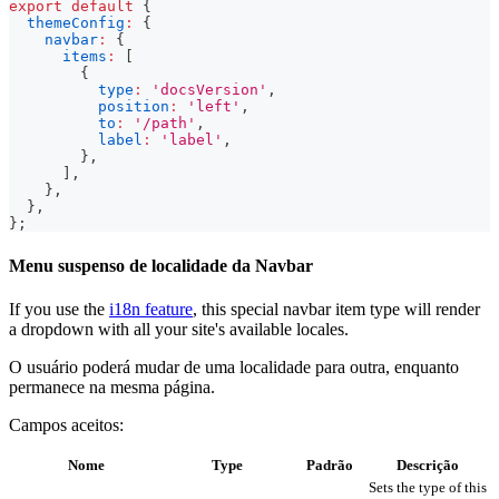
export
default
{
themeConfig
:
{
navbar
:
{
items
:
[
{
type
:
'docsVersion'
,
position
:
'left'
,
to
:
'/path'
,
label
:
'label'
,
}
,
]
,
}
,
}
,
}
;
Menu suspenso de localidade da Navbar
If you use the
i18n feature
, this special navbar item type will render
a dropdown with all your site's available locales.
O usuário poderá mudar de uma localidade para outra, enquanto
permanece na mesma página.
Campos aceitos:
Nome
Type
Padrão
Descrição
Sets the type of this