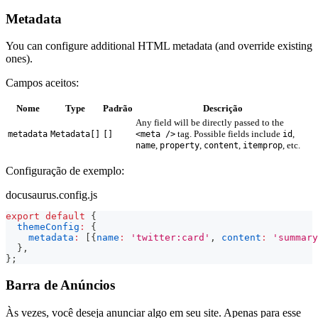
Metadata
You can configure additional HTML metadata (and override existing
ones).
Campos aceitos:
Nome
Type
Padrão
Descrição
Any field will be directly passed to the
tag. Possible fields include
,
metadata
Metadata[]
[]
<meta />
id
,
,
,
, etc.
name
property
content
itemprop
Configuração de exemplo:
docusaurus.config.js
export
default
{
themeConfig
:
{
metadata
:
[
{
name
:
'twitter:card'
,
content
:
'summary
}
,
}
;
Barra de Anúncios
Às vezes, você deseja anunciar algo em seu site. Apenas para esse