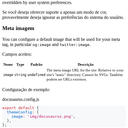
overridden by user system preferences.
Se você deseja oferecer suporte a apenas um modo de cor,
provavelmente deseja ignorar as preferências do sistema do usuário.
Meta imagem
You can configure a default image that will be used for your meta
tag, in particular
and
.
og:image
twitter:image
Campos aceitos:
Nome
Type
Padrão
Descrição
The meta image URL for the site. Relative to your
site's "static" directory. Cannot be SVGs. Também
image
string
undefined
podem ser URLs externos.
Configuração de exemplo:
docusaurus.config.js
export
default
{
themeConfig
:
{
image
:
'img/docusaurus.png'
,
}
,
}
;