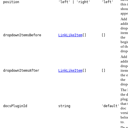
position
'left' | 'right'
'left'
this
shou
appe
Add
addi
dro
item
dropdownItemsBefore
LinkLikeItem
[]
[]
the
begi
of th
drop
Add
addi
dro
item
dropdownItemsAfter
LinkLikeItem
[]
[]
the 
the
drop
The 
the 
plug
that 
docsPluginId
string
'default'
doc
vers
belo
to.
Do n