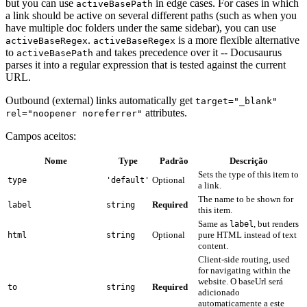
but you can use
in edge cases. For cases in which
activeBasePath
a link should be active on several different paths (such as when you
have multiple doc folders under the same sidebar), you can use
.
is a more flexible alternative
activeBaseRegex
activeBaseRegex
to
and takes precedence over it -- Docusaurus
activeBasePath
parses it into a regular expression that is tested against the current
URL.
Outbound (external) links automatically get
target="_blank"
attributes.
rel="noopener noreferrer"
Campos aceitos:
Nome
Type
Padrão
Descrição
Sets the type of this item to
Optional
type
'default'
a link.
The name to be shown for
Required
label
string
this item.
Same as
, but renders
label
Optional
pure HTML instead of text
html
string
content.
Client-side routing, used
for navigating within the
website. O baseUrl será
Required
to
string
adicionado
automaticamente a este