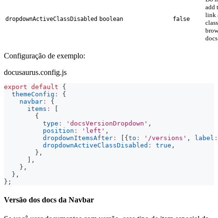
add 
link
dropdownActiveClassDisabled
boolean
false
clas
brow
docs
Configuração de exemplo:
docusaurus.config.js
export
default
{
themeConfig
:
{
navbar
:
{
items
:
[
{
type
:
'docsVersionDropdown'
,
position
:
'left'
,
dropdownItemsAfter
:
[
{
to
:
'/versions'
,
label
:
dropdownActiveClassDisabled
:
true
,
}
,
]
,
}
,
}
,
}
;
Versão dos docs da Navbar