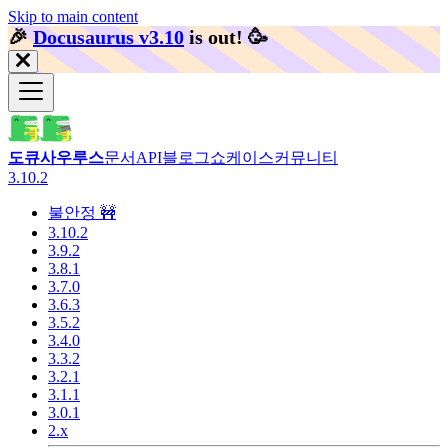
Skip to main content
🎉️
Docusaurus v3.10
is out!
🥳️
도큐사우루스
문서
API
블로그
쇼케이스
커뮤니티
3.10.2
불안정 🚧
3.10.2
3.9.2
3.8.1
3.7.0
3.6.3
3.5.2
3.4.0
3.3.2
3.2.1
3.1.1
3.0.1
2.x