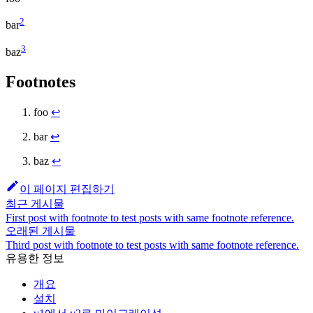
2
bar
3
baz
Footnotes
foo
↩
bar
↩
baz
↩
이 페이지 편집하기
최근 게시물
First post with footnote to test posts with same footnote reference.
오래된 게시물
Third post with footnote to test posts with same footnote reference.
유용한 정보
개요
설치