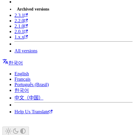
Archived versions
2.3.1
2.2.0
2.1.0
2.0.1
1.x.x
All versions
한국어
English
Français
Português (Brasil)
한국어
中文（中国）
Help Us Translate