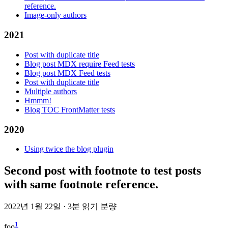
reference.
Image-only authors
2021
Post with duplicate title
Blog post MDX require Feed tests
Blog post MDX Feed tests
Post with duplicate title
Multiple authors
Hmmm!
Blog TOC FrontMatter tests
2020
Using twice the blog plugin
Second post with footnote to test posts
with same footnote reference.
2022년 1월 22일
·
3분 읽기 분량
1
foo