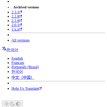
Archived versions
2.3.1
2.2.0
2.1.0
2.0.1
1.x.x
All versions
한국어
English
Français
Português (Brasil)
한국어
中文（中国）
Help Us Translate