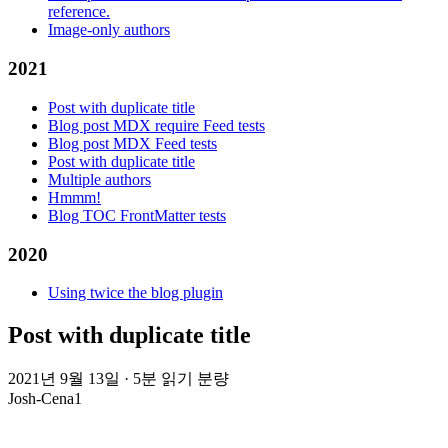
reference.
Image-only authors
2021
Post with duplicate title
Blog post MDX require Feed tests
Blog post MDX Feed tests
Post with duplicate title
Multiple authors
Hmmm!
Blog TOC FrontMatter tests
2020
Using twice the blog plugin
Post with duplicate title
2021년 9월 13일
·
5분 읽기 분량
Josh-Cena1