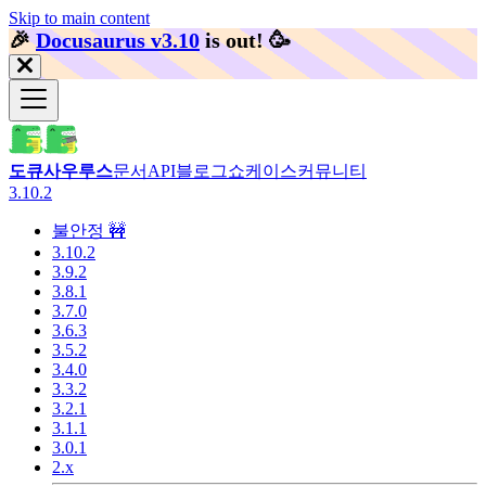
Skip to main content
🎉️
Docusaurus v3.10
is out!
🥳️
도큐사우루스
문서
API
블로그
쇼케이스
커뮤니티
3.10.2
불안정 🚧
3.10.2
3.9.2
3.8.1
3.7.0
3.6.3
3.5.2
3.4.0
3.3.2
3.2.1
3.1.1
3.0.1
2.x