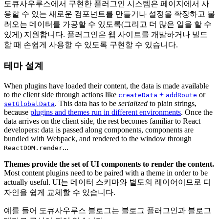
도큐사우루스에서 구현한 플러그인 시스템은 페이지에서 사
용할 수 있는 새로운 컴포넌트를 만들거나 설정을 확장하고 불
러오는 데이터를 가공할 수 있도록(그리고 더 많은 일을 할 수
있게) 지원합니다. 플러그인은 웹 사이트를 개발하거나 빌드
할 때 손쉽게 사용할 수 있도록 구현할 수 있습니다.
테마 설계
When plugins have loaded their content, the data is made available
to the client side through actions like
+
or
createData
addRoute
. This data has to be
serialized
to plain strings,
setGlobalData
because
plugins and themes run in different environments
. Once the
data arrives on the client side, the rest becomes familiar to React
developers: data is passed along components, components are
bundled with Webpack, and rendered to the window through
...
ReactDOM.render
Themes provide the set of UI components to render the content.
Most content plugins need to be paired with a theme in order to be
actually useful. UI는 데이터 스키마와 별도의 레이어이므로 디
자인을 쉽게 교체할 수 있습니다.
예를 들어 도큐사우루스 블로그는 블로그 플러그인과 블로그