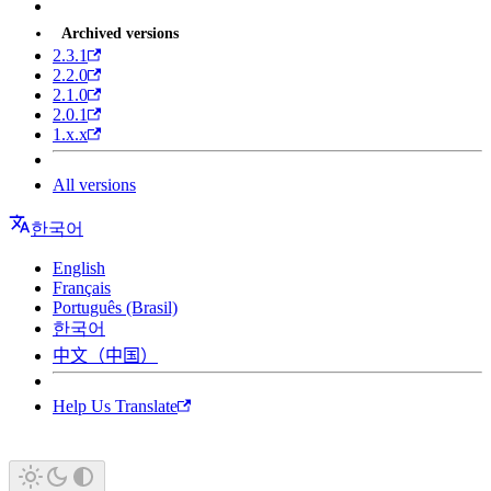
Archived versions
2.3.1
2.2.0
2.1.0
2.0.1
1.x.x
All versions
한국어
English
Français
Português (Brasil)
한국어
中文（中国）
Help Us Translate