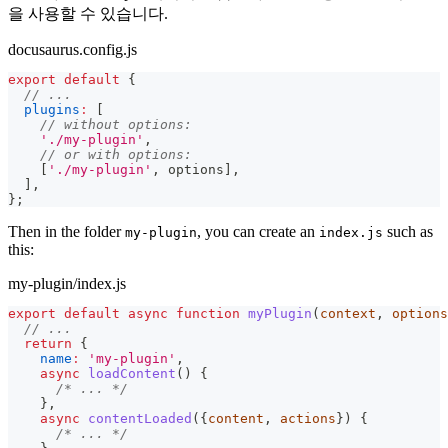
을 사용할 수 있습니다.
docusaurus.config.js
export
default
{
// ...
plugins
:
[
// without options:
'./my-plugin'
,
// or with options:
[
'./my-plugin'
,
 options
]
,
]
,
}
;
Then in the folder
, you can create an
such as
my-plugin
index.js
this:
my-plugin/index.js
export
default
async
function
myPlugin
(
context
,
 options
// ...
return
{
name
:
'my-plugin'
,
async
loadContent
(
)
{
/* ... */
}
,
async
contentLoaded
(
{
content
,
 actions
}
)
{
/* ... */