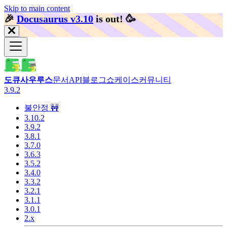
Skip to main content
🎉️
Docusaurus v3.10
is out!
🥳️
도큐사우루스
문서
API
블로그
쇼케이스
커뮤니티
3.9.2
불안정 🚧
3.10.2
3.9.2
3.8.1
3.7.0
3.6.3
3.5.2
3.4.0
3.3.2
3.2.1
3.1.1
3.0.1
2.x