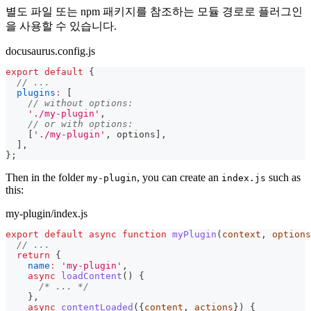
별도 파일 또는 npm 패키지를 참조하는 모듈 경로로 플러그인
을 사용할 수 있습니다.
docusaurus.config.js
export
default
{
// ...
plugins
:
[
// without options:
'./my-plugin'
,
// or with options:
[
'./my-plugin'
,
 options
]
,
]
,
}
;
Then in the folder
, you can create an
such as
my-plugin
index.js
this:
my-plugin/index.js
export
default
async
function
myPlugin
(
context
,
 options
// ...
return
{
name
:
'my-plugin'
,
async
loadContent
(
)
{
/* ... */
}
,
async
contentLoaded
(
{
content
,
 actions
}
)
{