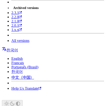
Archived versions
2.3.1
2.2.0
2.1.0
2.0.1
1.x.x
All versions
한국어
English
Français
Português (Brasil)
한국어
中文（中国）
Help Us Translate