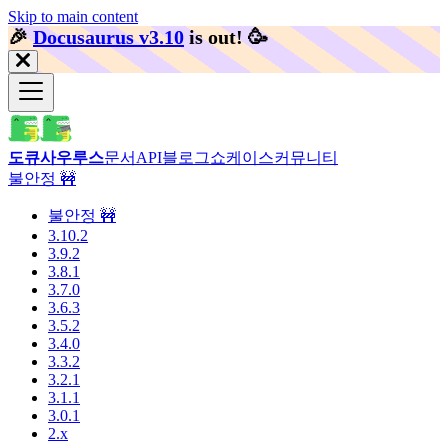
Skip to main content
🎉️
Docusaurus v3.10
is out!
🥳️
도큐사우루스
문서
API
블로그
쇼케이스
커뮤니티
불안정 🚧
불안정 🚧
3.10.2
3.9.2
3.8.1
3.7.0
3.6.3
3.5.2
3.4.0
3.3.2
3.2.1
3.1.1
3.0.1
2.x