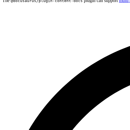
The
plugin can support
multi-
@docusaurus/plugin-content-docs