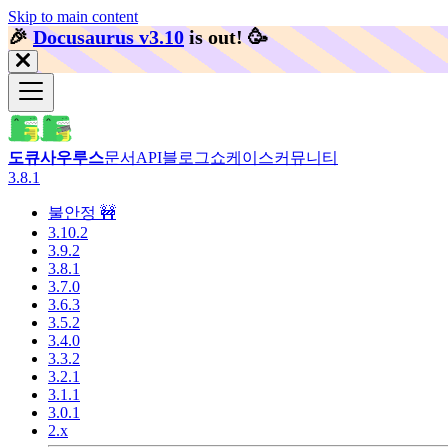
Skip to main content
🎉️
Docusaurus v3.10
is out!
🥳️
도큐사우루스
문서
API
블로그
쇼케이스
커뮤니티
3.8.1
불안정 🚧
3.10.2
3.9.2
3.8.1
3.7.0
3.6.3
3.5.2
3.4.0
3.3.2
3.2.1
3.1.1
3.0.1
2.x