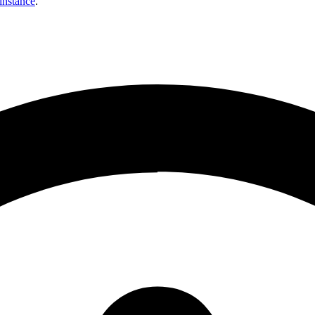
instance
.