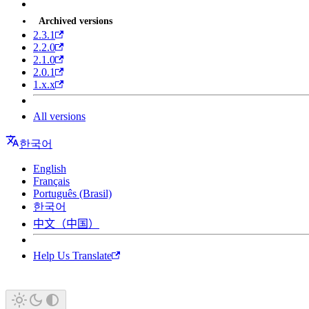
Archived versions
2.3.1
2.2.0
2.1.0
2.0.1
1.x.x
All versions
한국어
English
Français
Português (Brasil)
한국어
中文（中国）
Help Us Translate