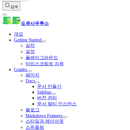
검색
도큐사우루스
개요
Getting Started
설치
설정
플레이그라운드
타입스크립트 지원
Guides
페이지
Docs
문서 만들기
Sidebar
버전 관리
문서 멀티 인스턴스
블로그
Markdown Features
스타일과 레이아웃
스위즐링