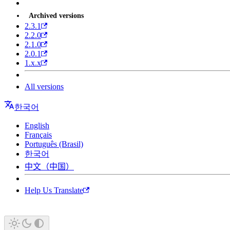
Archived versions
2.3.1
2.2.0
2.1.0
2.0.1
1.x.x
All versions
한국어
English
Français
Português (Brasil)
한국어
中文（中国）
Help Us Translate