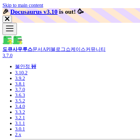
Skip to main content
🎉️
Docusaurus v3.10
is out!
🥳️
도큐사우루스
문서
API
블로그
쇼케이스
커뮤니티
3.7.0
불안정 🚧
3.10.2
3.9.2
3.8.1
3.7.0
3.6.3
3.5.2
3.4.0
3.3.2
3.2.1
3.1.1
3.0.1
2.x