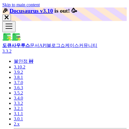
Skip to main content
🎉️
Docusaurus v3.10
is out!
🥳️
도큐사우루스
문서
API
블로그
쇼케이스
커뮤니티
3.3.2
불안정 🚧
3.10.2
3.9.2
3.8.1
3.7.0
3.6.3
3.5.2
3.4.0
3.3.2
3.2.1
3.1.1
3.0.1
2.x