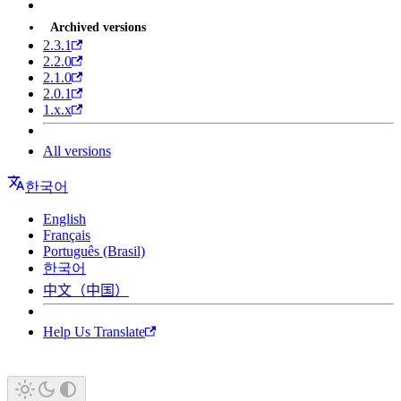
Archived versions
2.3.1
2.2.0
2.1.0
2.0.1
1.x.x
All versions
한국어
English
Français
Português (Brasil)
한국어
中文（中国）
Help Us Translate