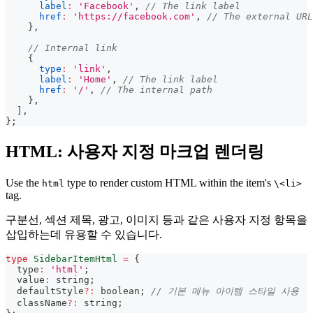
label
:
'Facebook'
,
// The link label
href
:
'https://facebook.com'
,
// The external URL
}
,
// Internal link
{
type
:
'link'
,
label
:
'Home'
,
// The link label
href
:
'/'
,
// The internal path
}
,
]
,
}
;
HTML: 사용자 지정 마크업 렌더링
Use the
type to render custom HTML within the item's
html
\<li>
tag.
구분선, 섹션 제목, 광고, 이미지 등과 같은 사용자 지정 항목을
삽입하는데 유용할 수 있습니다.
type
SidebarItemHtml
=
{
  type
:
'html'
;
  value
:
string
;
  defaultStyle
?
:
boolean
;
// 기본 메뉴 아이템 스타일 사용
  className
?
:
string
;