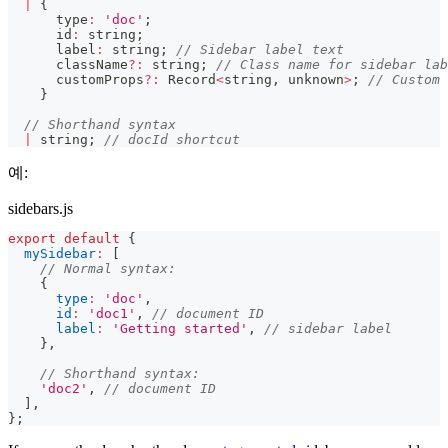
|
{
      type
:
'doc'
;
      id
:
string
;
      label
:
string
;
// Sidebar label text
      className
?
:
string
;
// Class name for sidebar lab
      customProps
?
:
 Record
<
string
,
unknown
>
;
// Custom 
}
// Shorthand syntax
|
string
;
// docId shortcut
예:
sidebars.js
export
default
{
mySidebar
:
[
// Normal syntax:
{
type
:
'doc'
,
id
:
'doc1'
,
// document ID
label
:
'Getting started'
,
// sidebar label
}
,
// Shorthand syntax:
'doc2'
,
// document ID
]
,
}
;