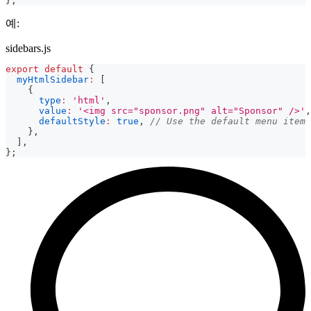
}
;
예:
sidebars.js
export
default
{
myHtmlSidebar
:
[
{
type
:
'html'
,
value
:
'<img src="sponsor.png" alt="Sponsor" />'
,
defaultStyle
:
true
,
// Use the default menu item 
}
,
]
,
}
;