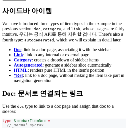
사이드바 아이템
We have introduced three types of item types in the example in the
previous section:
,
, and
, whose usages are fairly
doc
category
link
intuitive. 우리는 공식 API를 통해 지원할 겁니다. There's also a
fourth type:
, which we will explain in detail later.
autogenerated
Doc
: link to a doc page, associating it with the sidebar
Link
: link to any internal or external page
Category
: creates a dropdown of sidebar items
Autogenerated
: generate a sidebar slice automatically
HTML
: renders pure HTML in the item's position
*Ref
: link to a doc page, without making the item take part in
navigation generation
Doc: 문서로 연결되는 링크
Use the
type to link to a doc page and assign that doc to a
doc
sidebar:
type
SidebarItemDoc
=
// Normal syntax