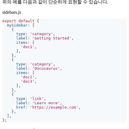
위의 예를 다음과 같이 단순하게 표현할 수 있습니다.
sidebars.js
export
default
{
mySidebar
:
[
{
type
:
'category'
,
label
:
'Getting Started'
,
items
:
[
'doc1'
,
]
,
}
,
{
type
:
'category'
,
label
:
'Docusaurus'
,
items
:
[
'doc2'
,
'doc3'
,
]
,
}
,
{
type
:
'link'
,
label
:
'Learn more'
,
href
:
'https://example.com'
,
}
,
]
,
}
;