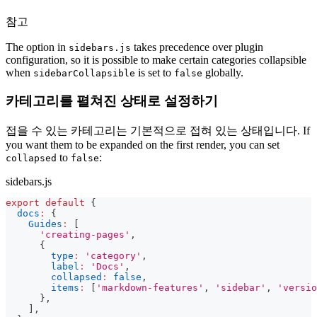
참고
The option in
takes precedence over plugin
sidebars.js
configuration, so it is possible to make certain categories collapsible
when
is set to
globally.
sidebarCollapsible
false
카테고리를 펼쳐진 상태로 설정하기
접을 수 있는 카테고리는 기본적으로 접혀 있는 상태입니다. If
you want them to be expanded on the first render, you can set
to
:
collapsed
false
sidebars.js
export
default
{
docs
:
{
Guides
:
[
'creating-pages'
,
{
type
:
'category'
,
label
:
'Docs'
,
collapsed
:
false
,
items
:
[
'markdown-features'
,
'sidebar'
,
'versio
}
,
]
,