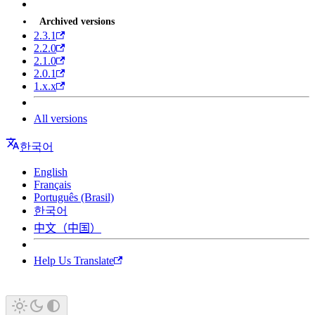
Archived versions
2.3.1
2.2.0
2.1.0
2.0.1
1.x.x
All versions
한국어
English
Français
Português (Brasil)
한국어
中文（中国）
Help Us Translate