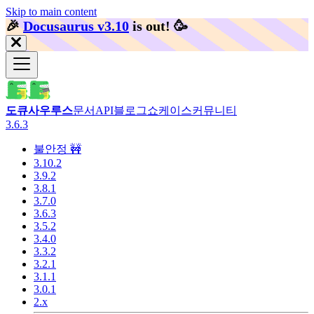
Skip to main content
🎉️
Docusaurus v3.10
is out!
🥳️
도큐사우루스
문서
API
블로그
쇼케이스
커뮤니티
3.6.3
불안정 🚧
3.10.2
3.9.2
3.8.1
3.7.0
3.6.3
3.5.2
3.4.0
3.3.2
3.2.1
3.1.1
3.0.1
2.x