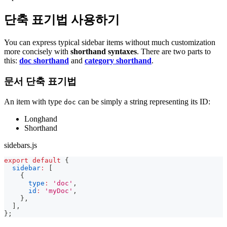
단축 표기법 사용하기
You can express typical sidebar items without much customization
more concisely with
shorthand syntaxes
. There are two parts to
this:
doc shorthand
and
category shorthand
.
문서 단축 표기법
An item with type
can be simply a string representing its ID:
doc
Longhand
Shorthand
sidebars.js
export
default
{
sidebar
:
[
{
type
:
'doc'
,
id
:
'myDoc'
,
}
,
]
,
}
;