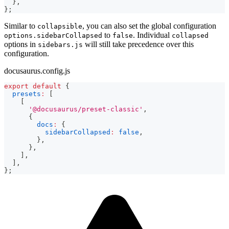
}
,
}
;
Similar to
, you can also set the global configuration
collapsible
to
. Individual
options.sidebarCollapsed
false
collapsed
options in
will still take precedence over this
sidebars.js
configuration.
docusaurus.config.js
export
default
{
presets
:
[
[
'@docusaurus/preset-classic'
,
{
docs
:
{
sidebarCollapsed
:
false
,
}
,
}
,
]
,
]
,
}
;