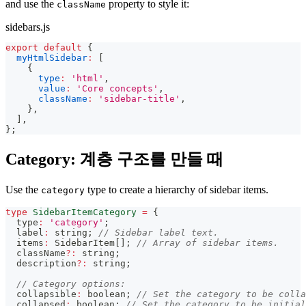
and use the
property to style it:
className
sidebars.js
export
default
{
myHtmlSidebar
:
[
{
type
:
'html'
,
value
:
'Core concepts'
,
className
:
'sidebar-title'
,
}
,
]
,
}
;
Category: 계층 구조를 만들 때
Use the
type to create a hierarchy of sidebar items.
category
type
SidebarItemCategory
=
{
  type
:
'category'
;
  label
:
string
;
// Sidebar label text.
  items
:
 SidebarItem
[
]
;
// Array of sidebar items.
  className
?
:
string
;
  description
?
:
string
;
// Category options:
  collapsible
:
boolean
;
// Set the category to be colla
  collapsed
:
boolean
;
// Set the category to be initial