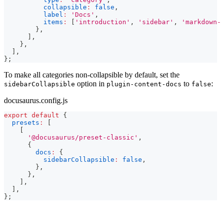
collapsible
:
false
,
label
:
'Docs'
,
items
:
[
'introduction'
,
'sidebar'
,
'markdown-
}
,
]
,
}
,
]
,
}
;
To make all categories non-collapsible by default, set the
option in
to
:
sidebarCollapsible
plugin-content-docs
false
docusaurus.config.js
export
default
{
presets
:
[
[
'@docusaurus/preset-classic'
,
{
docs
:
{
sidebarCollapsible
:
false
,
}
,
}
,
]
,
]
,
}
;