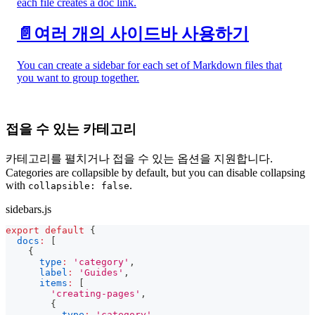
each file creates a doc link.
📄️
여러 개의 사이드바 사용하기
You can create a sidebar for each set of Markdown files that
you want to group together.
접을 수 있는 카테고리
카테고리를 펼치거나 접을 수 있는 옵션을 지원합니다.
Categories are collapsible by default, but you can disable collapsing
with
.
collapsible: false
sidebars.js
export
default
{
docs
:
[
{
type
:
'category'
,
label
:
'Guides'
,
items
:
[
'creating-pages'
,
{
type
:
'category'
,