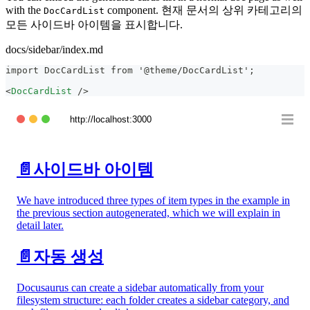
with the
component. 현재 문서의 상위 카테고리의
DocCardList
모든 사이드바 아이템을 표시합니다.
docs/sidebar/index.md
import DocCardList from '@theme/DocCardList';
<
DocCardList
/>
http://localhost:3000
📄️
사이드바 아이템
We have introduced three types of item types in the example in
the previous section autogenerated, which we will explain in
detail later.
📄️
자동 생성
Docusaurus can create a sidebar automatically from your
filesystem structure: each folder creates a sidebar category, and