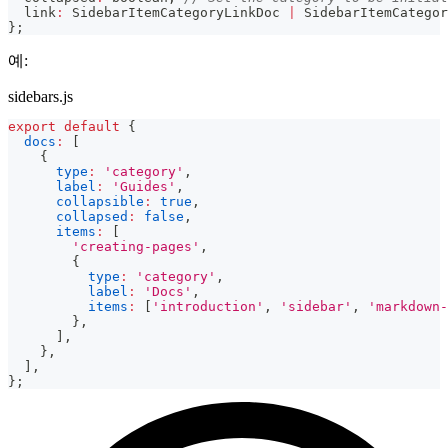
  link
:
 SidebarItemCategoryLinkDoc 
|
 SidebarItemCategor
}
;
예:
sidebars.js
export
default
{
docs
:
[
{
type
:
'category'
,
label
:
'Guides'
,
collapsible
:
true
,
collapsed
:
false
,
items
:
[
'creating-pages'
,
{
type
:
'category'
,
label
:
'Docs'
,
items
:
[
'introduction'
,
'sidebar'
,
'markdown-
}
,
]
,
}
,
]
,
}
;