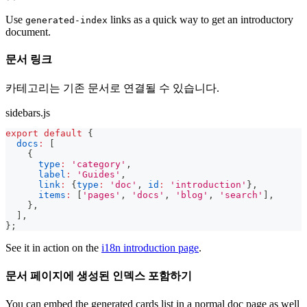
Use
links as a quick way to get an introductory
generated-index
document.
문서 링크
카테고리는 기존 문서로 연결될 수 있습니다.
sidebars.js
export
default
{
docs
:
[
{
type
:
'category'
,
label
:
'Guides'
,
link
:
{
type
:
'doc'
,
id
:
'introduction'
}
,
items
:
[
'pages'
,
'docs'
,
'blog'
,
'search'
]
,
}
,
]
,
}
;
See it in action on the
i18n introduction page
.
문서 페이지에 생성된 인덱스 포함하기
You can embed the generated cards list in a normal doc page as well