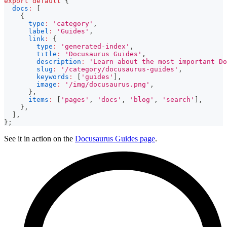
export
default
{
docs
:
[
{
type
:
'category'
,
label
:
'Guides'
,
link
:
{
type
:
'generated-index'
,
title
:
'Docusaurus Guides'
,
description
:
'Learn about the most important Do
slug
:
'/category/docusaurus-guides'
,
keywords
:
[
'guides'
]
,
image
:
'/img/docusaurus.png'
,
}
,
items
:
[
'pages'
,
'docs'
,
'blog'
,
'search'
]
,
}
,
]
,
}
;
See it in action on the
Docusaurus Guides page
.