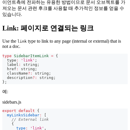
이언트측에 전파하는 유용한 방법이므로 문서 오브젝트를 가
져오는 문서 관련 후크를 사용할 때 추가적인 정보를 얻을 수
있습니다.
Link: 페이지로 연결되는 링크
Use the
type to link to any page (internal or external) that is
link
not a doc.
type
SidebarItemLink
=
{
  type
:
'link'
;
  label
:
string
;
  href
:
string
;
  className
?
:
string
;
  description
?
:
string
;
}
;
예:
sidebars.js
export
default
{
myLinksSidebar
:
[
// External link
{
type
:
'link'
,