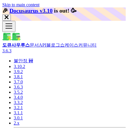
Skip to main content
🎉️
Docusaurus v3.10
is out!
🥳️
도큐사우루스
문서
API
블로그
쇼케이스
커뮤니티
3.6.3
불안정 🚧
3.10.2
3.9.2
3.8.1
3.7.0
3.6.3
3.5.2
3.4.0
3.3.2
3.2.1
3.1.1
3.0.1
2.x