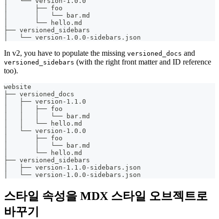
│   └── version-1.0.0
│       ├── foo
│       │   └── bar.md
│       └── hello.md
├── versioned_sidebars
│   └── version-1.0.0-sidebars.json
In v2, you have to populate the missing
and
versioned_docs
(with the right front matter and ID reference
versioned_sidebars
too).
website
├── versioned_docs
│   ├── version-1.1.0
│   │   ├── foo
│   │   │   └── bar.md
│   │   └── hello.md
│   └── version-1.0.0
│       ├── foo
│       │   └── bar.md
│       └── hello.md
├── versioned_sidebars
│   ├── version-1.1.0-sidebars.json
│   └── version-1.0.0-sidebars.json
스타일 속성을 MDX 스타일 오브젝트로
바꾸기