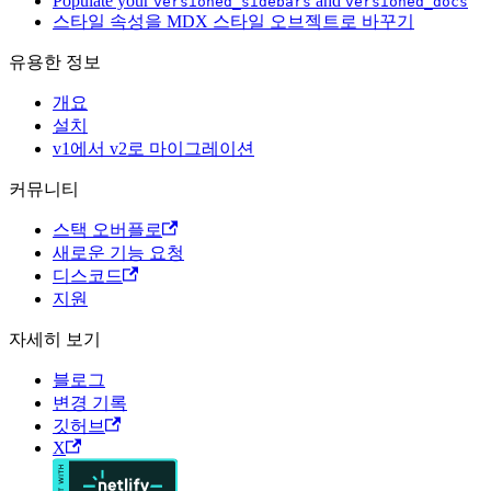
Populate your
and
versioned_sidebars
versioned_docs
스타일 속성을 MDX 스타일 오브젝트로 바꾸기
유용한 정보
개요
설치
v1에서 v2로 마이그레이션
커뮤니티
스택 오버플로
새로운 기능 요청
디스코드
지원
자세히 보기
블로그
변경 기록
깃허브
X