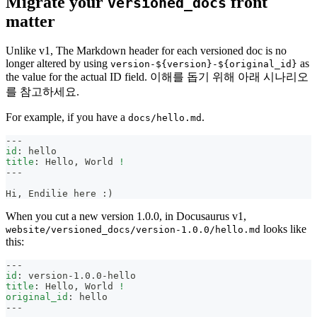
Migrate your
front
versioned_docs
matter
Unlike v1, The Markdown header for each versioned doc is no
longer altered by using
as
version-${version}-${original_id}
the value for the actual ID field. 이해를 돕기 위해 아래 시나리오
를 참고하세요.
For example, if you have a
.
docs/hello.md
---
id
:
 hello
title
:
 Hello
,
 World 
!
---
Hi, Endilie here :)
When you cut a new version 1.0.0, in Docusaurus v1,
looks like
website/versioned_docs/version-1.0.0/hello.md
this:
---
id
:
 version
-
1.0.0
-
hello
title
:
 Hello
,
 World 
!
original_id
:
 hello
---