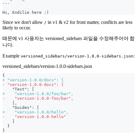
---
Hi, Endilie here :)
Since we don't allow
in v1 & v2 for front matter, conflicts are less
/
likely to occur.
때문에 v1 사용자는 versioned_sidebars 파일을 수정해주어야 합
니다.
Example
:
versioned_sidebars/version-1.0.0-sidebars.json
versioned_sidebars/version-1.0.0-sidebars.json
{
+
 "version-1.0.0/docs": {
-
 "version-1.0.0-docs": {
   "Test": [
+
    "version-1.0.0/foo/bar",
-
    "version-1.0.0-foo/bar",
   ],
   "Guides": [
+
    "version-1.0.0/hello",
-
    "version-1.0.0-hello"
   ]
 }
}