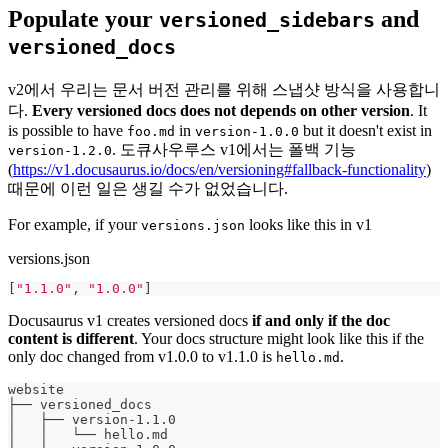
Populate your
and
versioned_sidebars
versioned_docs
v2에서 우리는 문서 버전 관리를 위해 스냅샷 방식을 사용합니
다.
Every versioned docs does not depends on other version
. It
is possible to have
in
but it doesn't exist in
foo.md
version-1.0.0
. 도큐사우루스 v1에서는 폴백 기능
version-1.2.0
(
https://v1.docusaurus.io/docs/en/versioning#fallback-functionality
)
때문에 이런 일은 생길 수가 없었습니다.
For example, if your
looks like this in v1
versions.json
versions.json
[
"1.1.0"
,
"1.0.0"
]
Docusaurus v1 creates versioned docs
if and only if the doc
content is different
. Your docs structure might look like this if the
only doc changed from v1.0.0 to v1.1.0 is
.
hello.md
website
├── versioned_docs
│   ├── version-1.1.0
│   │   └── hello.md