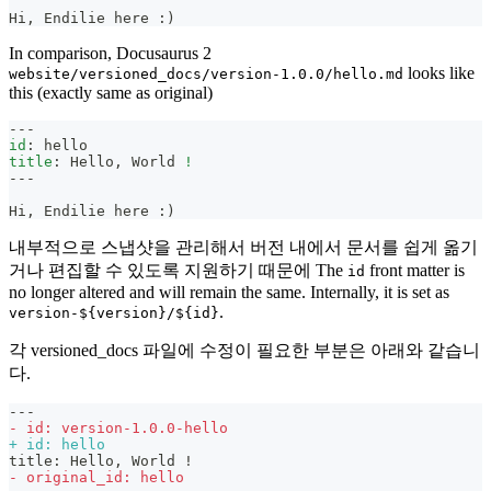
Hi, Endilie here :)
In comparison, Docusaurus 2
looks like
website/versioned_docs/version-1.0.0/hello.md
this (exactly same as original)
---
id
:
 hello
title
:
 Hello
,
 World 
!
---
Hi, Endilie here :)
내부적으로 스냅샷을 관리해서 버전 내에서 문서를 쉽게 옮기
거나 편집할 수 있도록 지원하기 때문에 The
front matter is
id
no longer altered and will remain the same. Internally, it is set as
.
version-${version}/${id}
각 versioned_docs 파일에 수정이 필요한 부분은 아래와 같습니
다.
---
-
 id: version-1.0.0-hello
+
 id: hello
title: Hello, World !
-
 original_id: hello