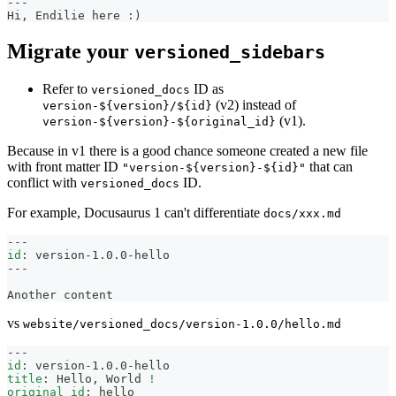
---
Hi, Endilie here :)
Migrate your
versioned_sidebars
Refer to
ID as
versioned_docs
(v2) instead of
version-${version}/${id}
(v1).
version-${version}-${original_id}
Because in v1 there is a good chance someone created a new file
with front matter ID
that can
"version-${version}-${id}"
conflict with
ID.
versioned_docs
For example, Docusaurus 1 can't differentiate
docs/xxx.md
---
id
:
 version
-
1.0.0
-
hello
---
Another content
vs
website/versioned_docs/version-1.0.0/hello.md
---
id
:
 version
-
1.0.0
-
hello
title
:
 Hello
,
 World 
!
original_id
:
 hello