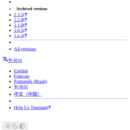
Archived versions
2.3.1
2.2.0
2.1.0
2.0.1
1.x.x
All versions
한국어
English
Français
Português (Brasil)
한국어
中文（中国）
Help Us Translate