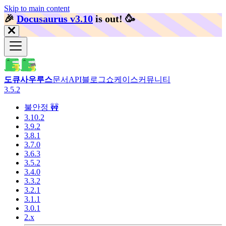
Skip to main content
🎉️
Docusaurus v3.10
is out!
🥳️
도큐사우루스
문서
API
블로그
쇼케이스
커뮤니티
3.5.2
불안정 🚧
3.10.2
3.9.2
3.8.1
3.7.0
3.6.3
3.5.2
3.4.0
3.3.2
3.2.1
3.1.1
3.0.1
2.x