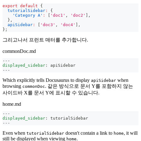
export
default
{
tutorialSidebar
:
{
'Category A'
:
[
'doc1'
,
'doc2'
]
,
}
,
apiSidebar
:
[
'doc3'
,
'doc4'
]
,
}
;
그리고나서 프런트 매터를 추가합니다.
commonDoc.md
---
displayed_sidebar
:
 apiSidebar
---
Which explicitly tells Docusaurus to display
when
apiSidebar
browsing
. 같은 방식으로 문서 Y를 포함하지 않는
commonDoc
사이드바 X를 문서 Y에 표시할 수 있습니다.
home.md
---
displayed_sidebar
:
 tutorialSidebar
---
Even when
doesn't contain a link to
, it will
tutorialSidebar
home
still be displayed when viewing
.
home