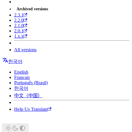
Archived versions
2.3.1
2.2.0
2.1.0
2.0.1
1.x.x
All versions
한국어
English
Français
Português (Brasil)
한국어
中文（中国）
Help Us Translate