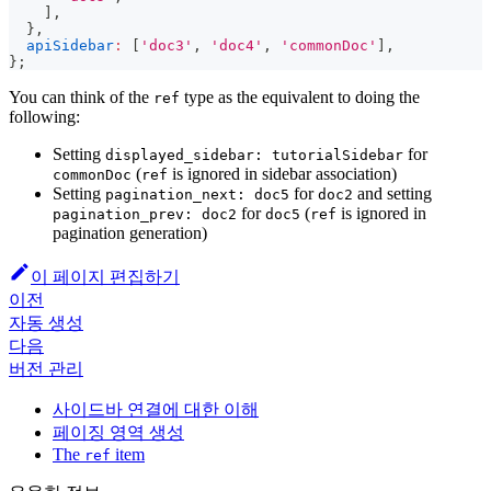
]
,
}
,
apiSidebar
:
[
'doc3'
,
'doc4'
,
'commonDoc'
]
,
}
;
You can think of the
type as the equivalent to doing the
ref
following:
Setting
for
displayed_sidebar: tutorialSidebar
(
is ignored in sidebar association)
commonDoc
ref
Setting
for
and setting
pagination_next: doc5
doc2
for
(
is ignored in
pagination_prev: doc2
doc5
ref
pagination generation)
이 페이지 편집하기
이전
자동 생성
다음
버전 관리
사이드바 연결에 대한 이해
페이징 영역 생성
The
item
ref