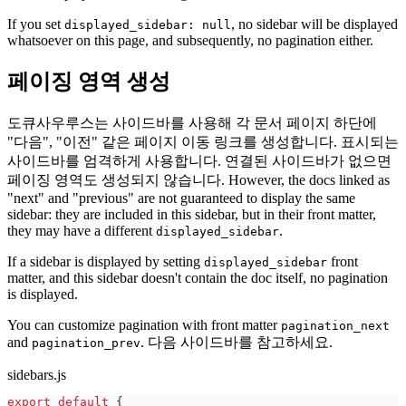
If you set
, no sidebar will be displayed
displayed_sidebar: null
whatsoever on this page, and subsequently, no pagination either.
페이징 영역 생성
도큐사우루스는 사이드바를 사용해 각 문서 페이지 하단에
"다음", "이전" 같은 페이지 이동 링크를 생성합니다. 표시되는
사이드바를 엄격하게 사용합니다. 연결된 사이드바가 없으면
페이징 영역도 생성되지 않습니다. However, the docs linked as
"next" and "previous" are not guaranteed to display the same
sidebar: they are included in this sidebar, but in their front matter,
they may have a different
.
displayed_sidebar
If a sidebar is displayed by setting
front
displayed_sidebar
matter, and this sidebar doesn't contain the doc itself, no pagination
is displayed.
You can customize pagination with front matter
pagination_next
and
. 다음 사이드바를 참고하세요.
pagination_prev
sidebars.js
export
default
{