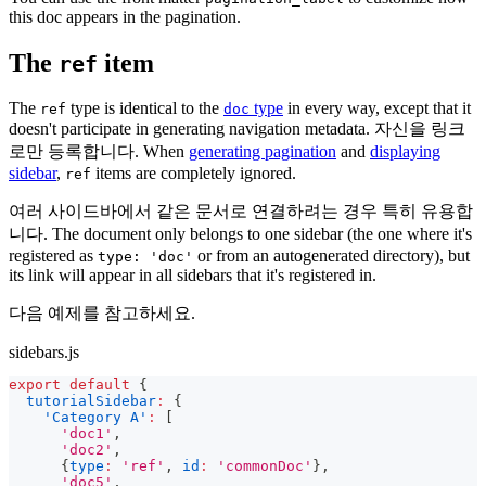
this doc appears in the pagination.
The
item
ref
The
type is identical to the
type
in every way, except that it
ref
doc
doesn't participate in generating navigation metadata. 자신을 링크
로만 등록합니다. When
generating pagination
and
displaying
sidebar
,
items are completely ignored.
ref
여러 사이드바에서 같은 문서로 연결하려는 경우 특히 유용합
니다. The document only belongs to one sidebar (the one where it's
registered as
or from an autogenerated directory), but
type: 'doc'
its link will appear in all sidebars that it's registered in.
다음 예제를 참고하세요.
sidebars.js
export
default
{
tutorialSidebar
:
{
'Category A'
:
[
'doc1'
,
'doc2'
,
{
type
:
'ref'
,
id
:
'commonDoc'
}
,
'doc5'
,