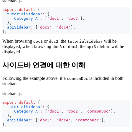
sidebars.js
export
default
{
tutorialSidebar
:
{
'Category A'
:
[
'doc1'
,
'doc2'
]
,
}
,
apiSidebar
:
[
'doc3'
,
'doc4'
]
,
}
;
When browsing
or
, the
will be
doc1
doc2
tutorialSidebar
displayed; when browsing
or
, the
will be
doc3
doc4
apiSidebar
displayed.
사이드바 연결에 대한 이해
Following the example above, if a
is included in both
commonDoc
sidebars:
sidebars.js
export
default
{
tutorialSidebar
:
{
'Category A'
:
[
'doc1'
,
'doc2'
,
'commonDoc'
]
,
}
,
apiSidebar
:
[
'doc3'
,
'doc4'
,
'commonDoc'
]
,
}
;