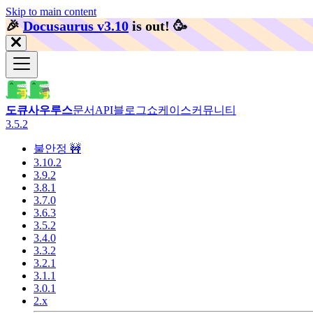
Skip to main content
🎉️
Docusaurus v3.10
is out!
🥳️
도큐사우루스
문서
API
블로그
쇼케이스
커뮤니티
3.5.2
불안정 🚧
3.10.2
3.9.2
3.8.1
3.7.0
3.6.3
3.5.2
3.4.0
3.3.2
3.2.1
3.1.1
3.0.1
2.x