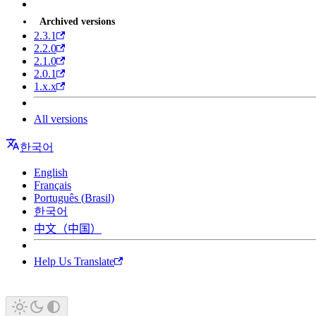
Archived versions
2.3.1
2.2.0
2.1.0
2.0.1
1.x.x
All versions
한국어
English
Français
Português (Brasil)
한국어
中文（中国）
Help Us Translate