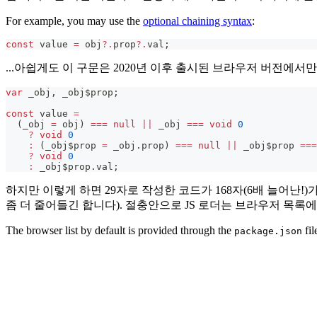
For example, you may use the
optional chaining syntax
:
const
 value 
=
 obj
?.
prop
?.
val
;
...아쉽게도 이 구문은 2020년 이후 출시된 브라우저 버전에
var
 _obj
,
 _obj$prop
;
const
 value 
=
(
_obj 
=
 obj
)
===
null
||
 _obj 
===
void
0
?
void
0
:
(
_obj$prop 
=
 _obj
.
prop
)
===
null
||
 _obj$prop 
===
?
void
0
:
 _obj$prop
.
val
;
하지만 이렇게 하면 29자로 작성한 코드가 168자(6배 늘어난
좀 더 줄어들긴 합니다). 절충안으로 JS 로더는 브라우저 목
The browser list by default is provided through the
fil
package.json