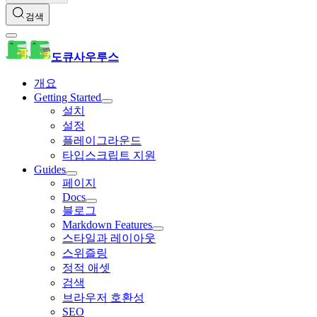
검색
도큐사우루스
개요
Getting Started
설치
설정
플레이그라운드
타입스크립트 지원
Guides
페이지
Docs
블로그
Markdown Features
스타일과 레이아웃
스위즐링
정적 애셋
검색
브라우저 호환성
SEO