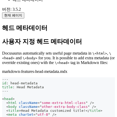
버전: 3.5.2
현재 페이지
헤드 메타데이터
사용자 지정 헤드 메타데이터
Docusaurus automatically sets useful page metadata in
,
\<html>
\
and
for you. It is possible to add extra metadata (or
<head>
\<body>
override existing ones) with the
tag in Markdown files:
\<head>
markdown-features-head-metadata.mdx
---
id
:
 head
-
metadata
title
:
 Head Metadata
---
<
head
>
<
html
className
=
"
some-extra-html-class
"
/>
<
body
className
=
"
other-extra-body-class
"
/>
<
title
>
Head Metadata customized title!
</
title
>
<
meta
charSet
=
"
utf-8
"
/>