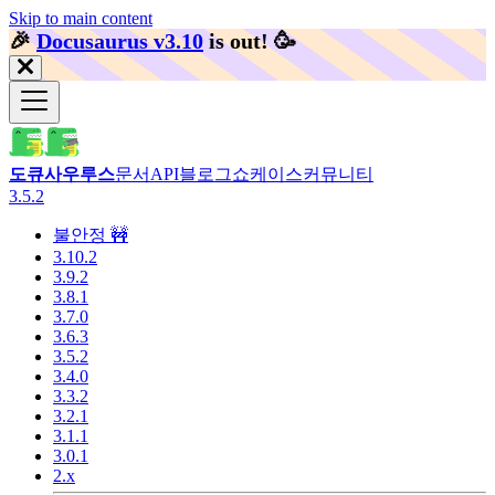
Skip to main content
🎉️
Docusaurus v3.10
is out!
🥳️
도큐사우루스
문서
API
블로그
쇼케이스
커뮤니티
3.5.2
불안정 🚧
3.10.2
3.9.2
3.8.1
3.7.0
3.6.3
3.5.2
3.4.0
3.3.2
3.2.1
3.1.1
3.0.1
2.x