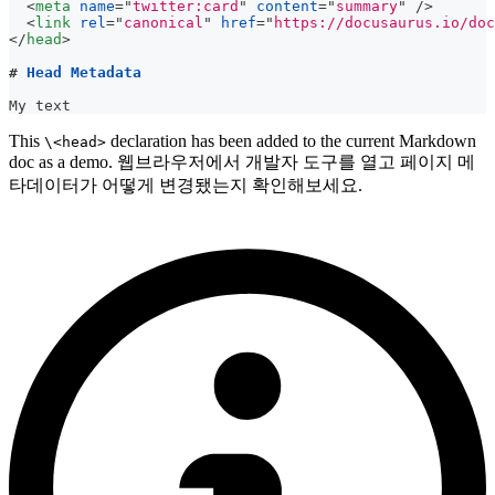
<
meta
name
=
"
twitter:card
"
content
=
"
summary
"
/>
<
link
rel
=
"
canonical
"
href
=
"
https://docusaurus.io/doc
</
head
>
#
 Head Metadata
My text
This
declaration has been added to the current Markdown
\<head>
doc as a demo. 웹브라우저에서 개발자 도구를 열고 페이지 메
타데이터가 어떻게 변경됐는지 확인해보세요.