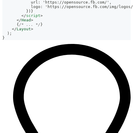
            url: 'https://opensource.fb.com/',
            logo: 'https://opensource.fb.com/img/logos/
          })}
</
script
>
</
Head
>
{
/* ... */
}
</
Layout
>
)
;
}