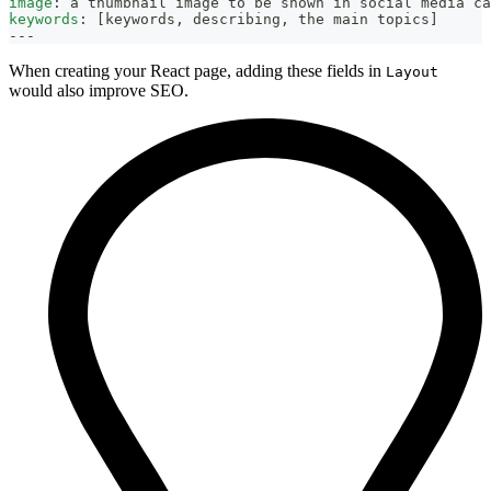
image
:
 a thumbnail image to be shown in social media ca
keywords
:
[
keywords
,
 describing
,
 the main topics
]
---
When creating your React page, adding these fields in
Layout
would also improve SEO.