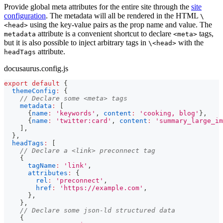
Provide global meta attributes for the entire site through the
site
configuration
. The metadata will all be rendered in the HTML
\
using the key-value pairs as the prop name and value. The
<head>
attribute is a convenient shortcut to declare
tags,
metadata
<meta>
but it is also possible to inject arbitrary tags in
with the
\<head>
attribute.
headTags
docusaurus.config.js
export
default
{
themeConfig
:
{
// Declare some <meta> tags
metadata
:
[
{
name
:
'keywords'
,
content
:
'cooking, blog'
}
,
{
name
:
'twitter:card'
,
content
:
'summary_large_im
]
,
}
,
headTags
:
[
// Declare a <link> preconnect tag
{
tagName
:
'link'
,
attributes
:
{
rel
:
'preconnect'
,
href
:
'https://example.com'
,
}
,
}
,
// Declare some json-ld structured data
{