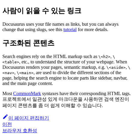
사람이 읽을 수 있는 링크
Docusaurus uses your file names as links, but you can always
change that using slugs, see this
tutorial
for more details.
구조화된 콘텐츠
Search engines rely on the HTML markup such as
,
\<h2>
\
, etc., to understand the structure of your webpage. When
<table>
Docusaurus renders your pages, semantic markup, e.g.
,
\<aside>
\
,
, are used to divide the different sections of the
<nav>
\<main>
page, helping the search engine to locate parts like sidebar, navbar,
and the main page content.
Most
CommonMark
syntaxes have their corresponding HTML tags.
프로젝트에서 일관성 있게 마크다운을 사용하면 검색 엔진이
페이지 콘텐츠를 좀 더 쉽게 이해할 수 있습니다.
이 페이지 편집하기
이전
브라우저 호환성