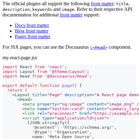
The official plugins all support the following
front matter
:
,
title
,
and
. Refer to their respective API
description
keywords
image
documentation for additional
front matter
support:
Docs front matter
Blog front matter
Pages front matter
For JSX pages, you can use the Docusaurus
component.
\<Head>
my-react-page.jsx
import
React
from
'react'
;
import
Layout
from
'@theme/Layout'
;
import
Head
from
'@docusaurus/Head'
;
export
default
function
page
(
)
{
return
(
<
Layout
title
=
"
Page
"
description
=
"
A React page demo
<
Head
>
<
meta
property
=
"
og:image
"
content
=
"
image.png
"
/
<
meta
name
=
"
twitter:card
"
content
=
"
summary_larg
<
link
rel
=
"
preconnect
"
href
=
"
https://example.co
<
script
type
=
"
application/ld+json
"
>
          {JSON.stringify({
            '@context': 'https://schema.org/',
            '@type': 'Organization',
            name: 'Meta Open Source',