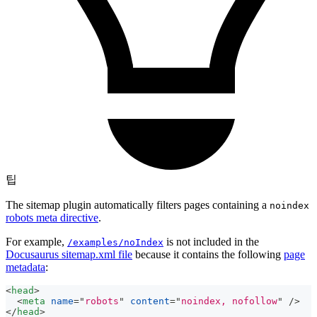
팁
The sitemap plugin automatically filters pages containing a
noindex
robots meta directive
.
For example,
is not included in the
/examples/noIndex
Docusaurus sitemap.xml file
because it contains the following
page
metadata
:
<
head
>
<
meta
name
=
"
robots
"
content
=
"
noindex, nofollow
"
/>
</
head
>