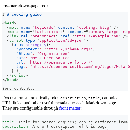
my-markdown-page.mdx
#
 A cooking guide
<
head
>
<
meta
name
=
"
keywords
"
content
=
"
cooking, blog
"
/>
<
meta
name
=
"
twitter:card
"
content
=
"
summary_large_imag
<
link
rel
=
"
preconnect
"
href
=
"
https://example.com
"
/>
<
script
type
=
"
application/ld+json
"
>
{
JSON
.
stringify
(
{
'@context'
:
'https://schema.org/'
,
'@type'
:
'Organization'
,
name
:
'Meta Open Source'
,
url
:
'https://opensource.fb.com/'
,
logo
:
'https://opensource.fb.com/img/logos/Meta-O
}
)
}
</
script
>
</
head
>
Some content...
Docusaurus automatically adds
,
, canonical
description
title
URL links, and other useful metadata to each Markdown page.
They are configurable through
front matter
:
---
title
:
 Title for search engines; can be different from 
description
:
 A short description of this page