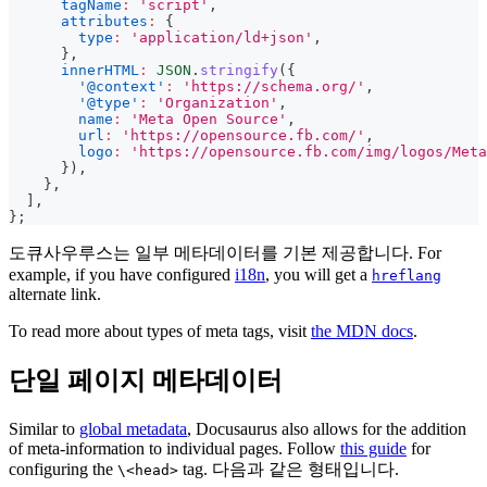
tagName
:
'script'
,
attributes
:
{
type
:
'application/ld+json'
,
}
,
innerHTML
:
JSON
.
stringify
(
{
'@context'
:
'https://schema.org/'
,
'@type'
:
'Organization'
,
name
:
'Meta Open Source'
,
url
:
'https://opensource.fb.com/'
,
logo
:
'https://opensource.fb.com/img/logos/Meta
}
)
,
}
,
]
,
}
;
도큐사우루스는 일부 메타데이터를 기본 제공합니다. For
example, if you have configured
i18n
, you will get a
hreflang
alternate link.
To read more about types of meta tags, visit
the MDN docs
.
단일 페이지 메타데이터
Similar to
global metadata
, Docusaurus also allows for the addition
of meta-information to individual pages. Follow
this guide
for
configuring the
tag. 다음과 같은 형태입니다.
\<head>