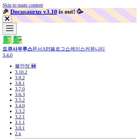
Skip to main content
🎉️
Docusaurus v3.10
is out!
🥳️
도큐사우루스
문서
API
블로그
쇼케이스
커뮤니티
3.4.0
불안정 🚧
3.10.2
3.9.2
3.8.1
3.7.0
3.6.3
3.5.2
3.4.0
3.3.2
3.2.1
3.1.1
3.0.1
2.x