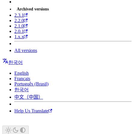
Archived versions
2.3.1
2.2.0
2.1.0
2.0.1
1.x.x
All versions
한국어
English
Français
Português (Brasil)
한국어
中文（中国）
Help Us Translate