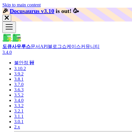
Skip to main content
🎉️
Docusaurus v3.10
is out!
🥳️
도큐사우루스
문서
API
블로그
쇼케이스
커뮤니티
3.4.0
불안정 🚧
3.10.2
3.9.2
3.8.1
3.7.0
3.6.3
3.5.2
3.4.0
3.3.2
3.2.1
3.1.1
3.0.1
2.x