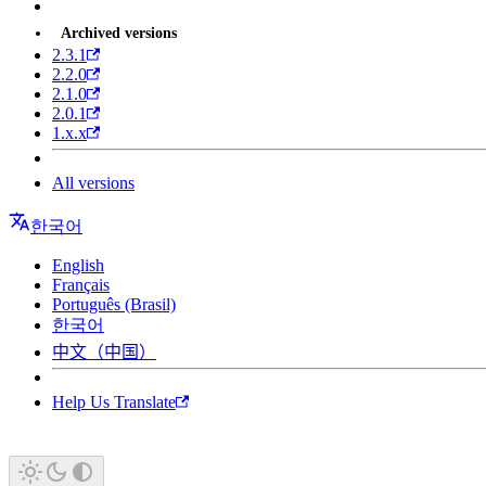
Archived versions
2.3.1
2.2.0
2.1.0
2.0.1
1.x.x
All versions
한국어
English
Français
Português (Brasil)
한국어
中文（中国）
Help Us Translate