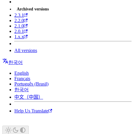
Archived versions
2.3.1
2.2.0
2.1.0
2.0.1
1.x.x
All versions
한국어
English
Français
Português (Brasil)
한국어
中文（中国）
Help Us Translate