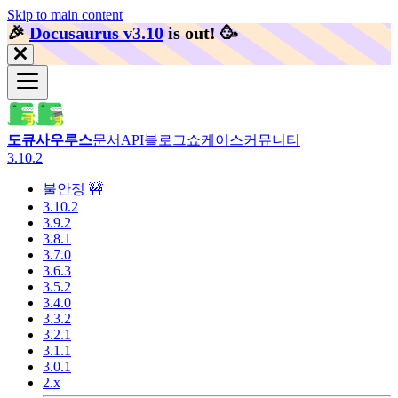
Skip to main content
🎉️
Docusaurus v3.10
is out!
🥳️
도큐사우루스
문서
API
블로그
쇼케이스
커뮤니티
3.10.2
불안정 🚧
3.10.2
3.9.2
3.8.1
3.7.0
3.6.3
3.5.2
3.4.0
3.3.2
3.2.1
3.1.1
3.0.1
2.x