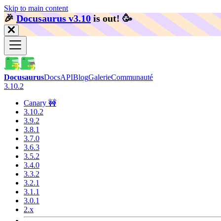
Skip to main content
🎉️
Docusaurus v3.10
is out!
🥳️
Docusaurus
Docs
API
Blog
Galerie
Communauté
3.10.2
Canary 🚧
3.10.2
3.9.2
3.8.1
3.7.0
3.6.3
3.5.2
3.4.0
3.3.2
3.2.1
3.1.1
3.0.1
2.x