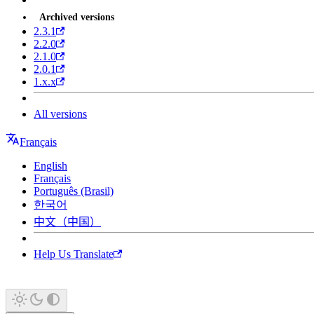
Archived versions
2.3.1
2.2.0
2.1.0
2.0.1
1.x.x
All versions
Français
English
Français
Português (Brasil)
한국어
中文（中国）
Help Us Translate