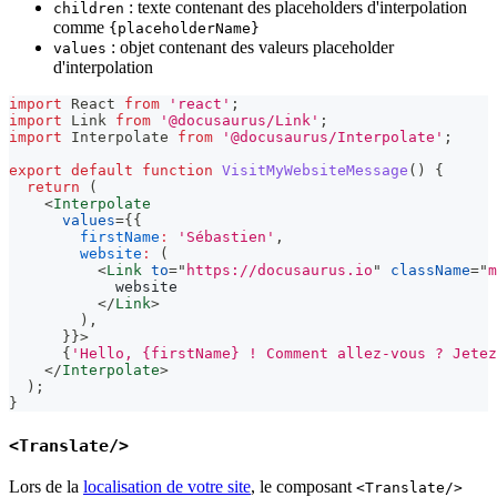
: texte contenant des placeholders d'interpolation
children
comme
{placeholderName}
: objet contenant des valeurs placeholder
values
d'interpolation
import
React
from
'react'
;
import
Link
from
'@docusaurus/Link'
;
import
Interpolate
from
'@docusaurus/Interpolate'
;
export
default
function
VisitMyWebsiteMessage
(
)
{
return
(
<
Interpolate
values
=
{
{
firstName
:
'Sébastien'
,
website
:
(
<
Link
to
=
"
https://docusaurus.io
"
className
=
"
m
            website
</
Link
>
)
,
}
}
>
{
'Hello, {firstName} ! Comment allez-vous ? Jetez
</
Interpolate
>
)
;
}
<Translate/>
Lors de la
localisation de votre site
, le composant
<Translate/>