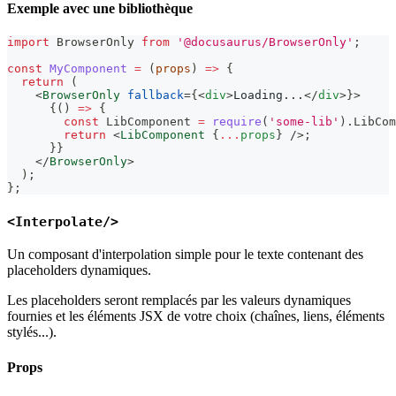
Exemple avec une bibliothèque
import
BrowserOnly
from
'@docusaurus/BrowserOnly'
;
const
MyComponent
=
(
props
)
=>
{
return
(
<
BrowserOnly
fallback
=
{
<
div
>
Loading...
</
div
>
}
>
{
(
)
=>
{
const
LibComponent
=
require
(
'some-lib'
)
.
LibCom
return
<
LibComponent
{
...
props
}
/>
;
}
}
</
BrowserOnly
>
)
;
}
;
<Interpolate/>
Un composant d'interpolation simple pour le texte contenant des
placeholders dynamiques.
Les placeholders seront remplacés par les valeurs dynamiques
fournies et les éléments JSX de votre choix (chaînes, liens, éléments
stylés...).
Props