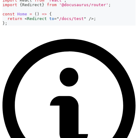
import
React
from
'react'
;
import
{
Redirect
}
from
'@docusaurus/router'
;
const
Home
=
(
)
=>
{
return
<
Redirect
to
=
"
/docs/test
"
/>
;
}
;