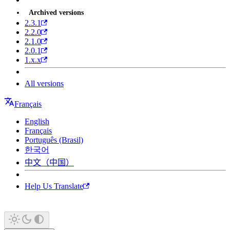
Archived versions
2.3.1
2.2.0
2.1.0
2.0.1
1.x.x
All versions
Français
English
Français
Português (Brasil)
한국어
中文（中国）
Help Us Translate