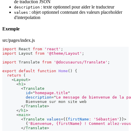
de traduction JSON
: texte optionnel pour aider le traducteur
description
: objet optionnel contenant des valeurs placeholder
values
d'interpolation
Exemple
src/pages/index.js
import
React
from
'react'
;
import
Layout
from
'@theme/Layout'
;
import
Translate
from
'@docusaurus/Translate'
;
export
default
function
Home
(
)
{
return
(
<
Layout
>
<
h1
>
<
Translate
id
=
"
homepage.title
"
description
=
"
Le message de bienvenue de la pa
          Bienvenue sur mon site web
</
Translate
>
</
h1
>
<
main
>
<
Translate
values
=
{
{
firstName
:
'Sébastien'
}
}
>
{
'Bienvenue, {firstName} ! Comment allez-vous
</
Translate
>