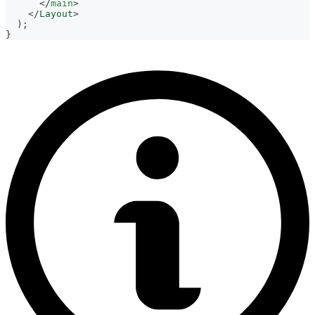
</
main
>
</
Layout
>
)
;
}