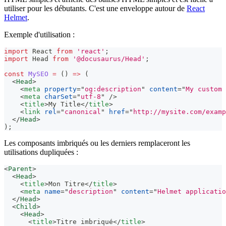
utiliser pour les débutants. C'est une enveloppe autour de
React
Helmet
.
Exemple d'utilisation :
import
React
from
'react'
;
import
Head
from
'@docusaurus/Head'
;
const
MySEO
=
(
)
=>
(
<
Head
>
<
meta
property
=
"
og:description
"
content
=
"
My custom 
<
meta
charSet
=
"
utf-8
"
/>
<
title
>
My Title
</
title
>
<
link
rel
=
"
canonical
"
href
=
"
http://mysite.com/examp
</
Head
>
)
;
Les composants imbriqués ou les derniers remplaceront les
utilisations dupliquées :
<
Parent
>
<
Head
>
<
title
>
Mon Titre
</
title
>
<
meta
name
=
"
description
"
content
=
"
Helmet applicatio
</
Head
>
<
Child
>
<
Head
>
<
title
>
Titre imbriqué
</
title
>