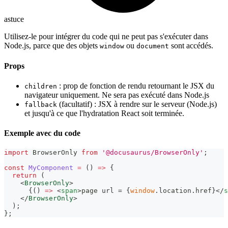
astuce
Utilisez-le pour intégrer du code qui ne peut pas s'exécuter dans
Node.js, parce que des objets
ou
sont accédés.
window
document
Props
: prop de fonction de rendu retournant le JSX du
children
navigateur uniquement. Ne sera pas exécuté dans Node.js
(facultatif) : JSX à rendre sur le serveur (Node.js)
fallback
et jusqu'à ce que l'hydratation React soit terminée.
Exemple avec du code
import
BrowserOnly
from
'@docusaurus/BrowserOnly'
;
const
MyComponent
=
(
)
=>
{
return
(
<
BrowserOnly
>
{
(
)
=>
<
span
>
page url = 
{
window
.
location
.
href
}
</
s
</
BrowserOnly
>
)
;
}
;