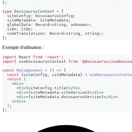
}
;
type
DocusaurusContext
=
{
  siteConfig
:
 DocusaurusConfig
;
  siteMetadata
:
 SiteMetadata
;
  globalData
:
 Record
<
string
,
unknown
>
;
  i18n
:
 I18n
;
  codeTranslations
:
 Record
<
string
,
string
>
;
}
;
Exemple d'utilisation :
import
React
from
'react'
;
import
useDocusaurusContext
from
'@docusaurus/useDocusa
const
MyComponent
=
(
)
=>
{
const
{
siteConfig
,
 siteMetadata
}
=
useDocusaurusConte
return
(
<
div
>
<
h1
>
{
siteConfig
.
title
}
</
h1
>
<
div
>
{
siteMetadata
.
siteVersion
}
</
div
>
<
div
>
{
siteMetadata
.
docusaurusVersion
}
</
div
>
</
div
>
)
;
}
;