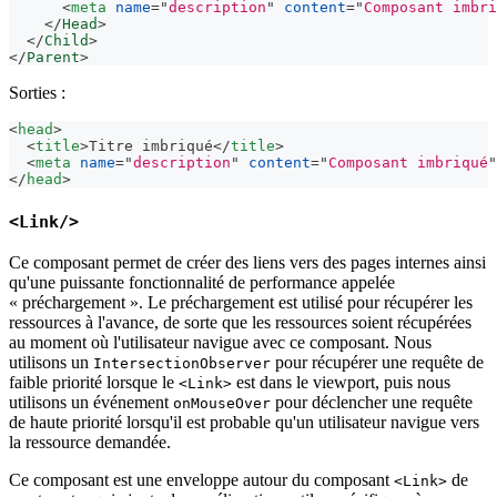
<
meta
name
=
"
description
"
content
=
"
Composant imbri
</
Head
>
</
Child
>
</
Parent
>
Sorties :
<
head
>
<
title
>
Titre imbriqué
</
title
>
<
meta
name
=
"
description
"
content
=
"
Composant imbriqué
"
</
head
>
<Link/>
Ce composant permet de créer des liens vers des pages internes ainsi
qu'une puissante fonctionnalité de performance appelée
« préchargement ». Le préchargement est utilisé pour récupérer les
ressources à l'avance, de sorte que les ressources soient récupérées
au moment où l'utilisateur navigue avec ce composant. Nous
utilisons un
pour récupérer une requête de
IntersectionObserver
faible priorité lorsque le
est dans le viewport, puis nous
<Link>
utilisons un événement
pour déclencher une requête
onMouseOver
de haute priorité lorsqu'il est probable qu'un utilisateur navigue vers
la ressource demandée.
Ce composant est une enveloppe autour du composant
de
<Link>