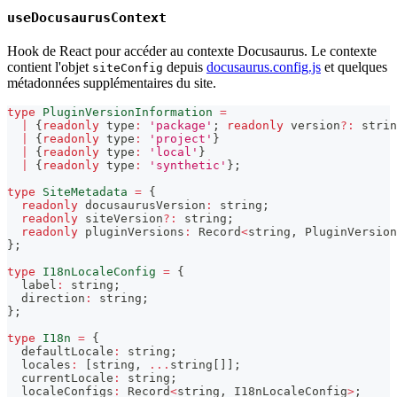
useDocusaurusContext
Hook de React pour accéder au contexte Docusaurus. Le contexte
contient l'objet
depuis
docusaurus.config.js
et quelques
siteConfig
métadonnées supplémentaires du site.
type
PluginVersionInformation
=
|
{
readonly
 type
:
'package'
;
readonly
 version
?
:
strin
|
{
readonly
 type
:
'project'
}
|
{
readonly
 type
:
'local'
}
|
{
readonly
 type
:
'synthetic'
}
;
type
SiteMetadata
=
{
readonly
 docusaurusVersion
:
string
;
readonly
 siteVersion
?
:
string
;
readonly
 pluginVersions
:
 Record
<
string
,
 PluginVersion
}
;
type
I18nLocaleConfig
=
{
  label
:
string
;
  direction
:
string
;
}
;
type
I18n
=
{
  defaultLocale
:
string
;
  locales
:
[
string
,
...
string
[
]
]
;
  currentLocale
:
string
;
  localeConfigs
:
 Record
<
string
,
 I18nLocaleConfig
>
;