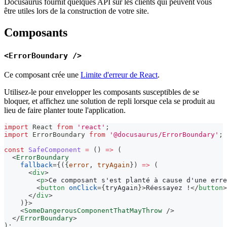
Docusaurus fournit quelques API sur les clients qui peuvent vous
être utiles lors de la construction de votre site.
Composants
<ErrorBoundary />
Ce composant crée une
Limite d'erreur de React
.
Utilisez-le pour envelopper les composants susceptibles de se
bloquer, et affichez une solution de repli lorsque cela se produit au
lieu de faire planter toute l'application.
import
React
from
'react'
;
import
ErrorBoundary
from
'@docusaurus/ErrorBoundary'
;
const
SafeComponent
=
(
)
=>
(
<
ErrorBoundary
fallback
=
{
(
{
error
,
 tryAgain
}
)
=>
(
<
div
>
<
p
>
Ce composant s'est planté à cause d'une erre
<
button
onClick
=
{
tryAgain
}
>
Réessayez !
</
button
>
</
div
>
)
}
>
<
SomeDangerousComponentThatMayThrow
/>
</
ErrorBoundary
>
)
;