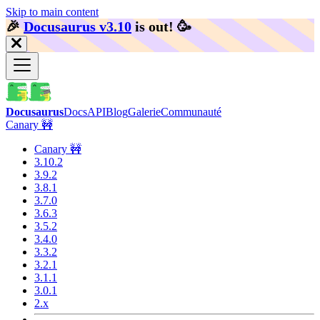
Skip to main content
🎉️
Docusaurus v3.10
is out!
🥳️
Docusaurus
Docs
API
Blog
Galerie
Communauté
Canary 🚧
Canary 🚧
3.10.2
3.9.2
3.8.1
3.7.0
3.6.3
3.5.2
3.4.0
3.3.2
3.2.1
3.1.1
3.0.1
2.x