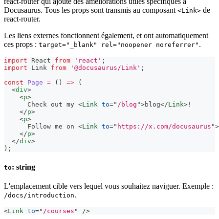
react-router qui ajoute des améliorations utiles spécifiques à
Docusaurus. Tous les props sont transmis au composant
de
<Link>
react-router.
Les liens externes fonctionnent également, et ont automatiquement
ces props :
.
target="_blank" rel="noopener noreferrer"
import
React
from
'react'
;
import
Link
from
'@docusaurus/Link'
;
const
Page
=
(
)
=>
(
<
div
>
<
p
>
      Check out my 
<
Link
to
=
"
/blog
"
>
blog
</
Link
>
!
</
p
>
<
p
>
      Follow me on 
<
Link
to
=
"
https://x.com/docusaurus
"
>
</
p
>
</
div
>
)
;
: string
to
L'emplacement cible vers lequel vous souhaitez naviguer. Exemple :
.
/docs/introduction
<
Link
to
=
"
/courses
"
/>