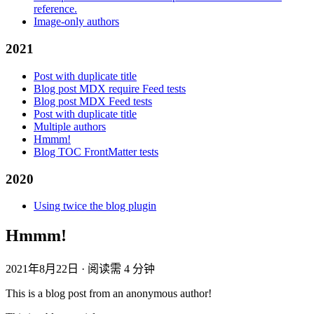
reference.
Image-only authors
2021
Post with duplicate title
Blog post MDX require Feed tests
Blog post MDX Feed tests
Post with duplicate title
Multiple authors
Hmmm!
Blog TOC FrontMatter tests
2020
Using twice the blog plugin
Hmmm!
2021年8月22日
·
阅读需 4 分钟
This is a blog post from an anonymous author!