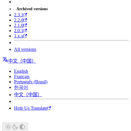
Archived versions
2.3.1
2.2.0
2.1.0
2.0.1
1.x.x
All versions
中文（中国）
English
Français
Português (Brasil)
한국어
中文（中国）
Help Us Translate