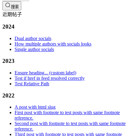
搜索
近期帖子
2024
Dual author socials
How multiple authors with socials looks
Single author socials
2023
Ensure heading... (custom label)
Test if href in feed resolved correctly
Test Relative Path
2022
A post with html slug
First post with footnote to test posts with same footnote
reference.
Second post with footnote to test posts with same footnote
reference.
Third post with footnote to test posts with same footnote