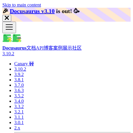
Skip to main content
🎉️
Docusaurus v3.10
is out!
🥳️
Docusaurus
文档
API
博客
案例展示
社区
3.10.2
Canary 🚧
3.10.2
3.9.2
3.8.1
3.7.0
3.6.3
3.5.2
3.4.0
3.3.2
3.2.1
3.1.1
3.0.1
2.x