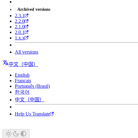
Archived versions
2.3.1
2.2.0
2.1.0
2.0.1
1.x.x
All versions
中文（中国）
English
Français
Português (Brasil)
한국어
中文（中国）
Help Us Translate