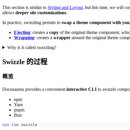
This section is similar to
Styling and Layout
, but this time, we will 
allows
deeper site customizations
.
In practice, swizzling permits to
swap a theme component with you
Ejecting
: creates a
copy
of the original theme component, whi
Wrapping
: creates a
wrapper
around the original theme com
Why is it called swizzling?
Swizzle 的过程
概览
Docusaurus provides a convenient
interactive CLI
to swizzle 
npm
Yarn
pnpm
Bun
npm
 run swizzle