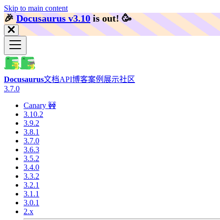
Skip to main content
🎉️
Docusaurus v3.10
is out!
🥳️
Docusaurus
文档
API
博客
案例展示
社区
3.7.0
Canary 🚧
3.10.2
3.9.2
3.8.1
3.7.0
3.6.3
3.5.2
3.4.0
3.3.2
3.2.1
3.1.1
3.0.1
2.x