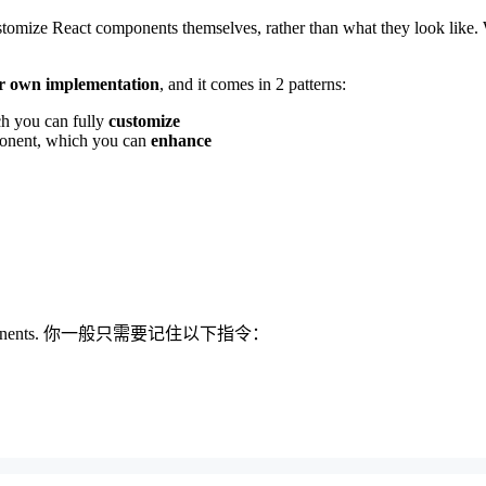
customize React components themselves, rather than what they look like.
r own implementation
, and it comes in 2 patterns:
ch you can fully
customize
ponent, which you can
enhance
components. 你一般只需要记住以下指令：