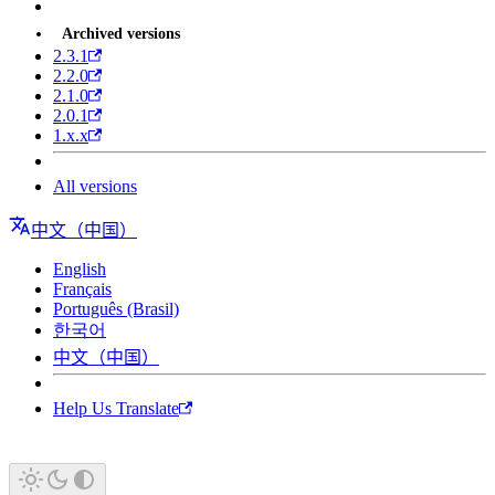
Archived versions
2.3.1
2.2.0
2.1.0
2.0.1
1.x.x
All versions
中文（中国）
English
Français
Português (Brasil)
한국어
中文（中国）
Help Us Translate