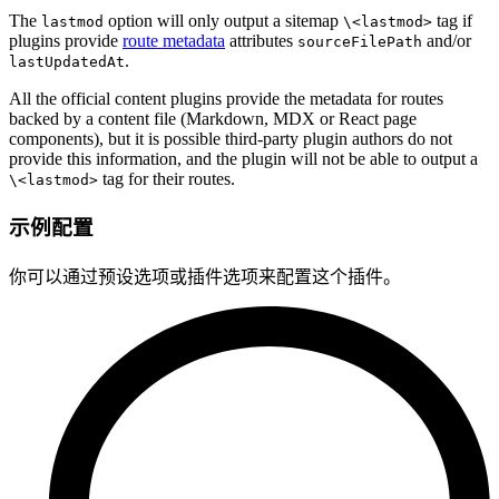
The
option will only output a sitemap
tag if
lastmod
\<lastmod>
plugins provide
route metadata
attributes
and/or
sourceFilePath
.
lastUpdatedAt
All the official content plugins provide the metadata for routes
backed by a content file (Markdown, MDX or React page
components), but it is possible third-party plugin authors do not
provide this information, and the plugin will not be able to output a
tag for their routes.
\<lastmod>
示例配置
你可以通过预设选项或插件选项来配置这个插件。