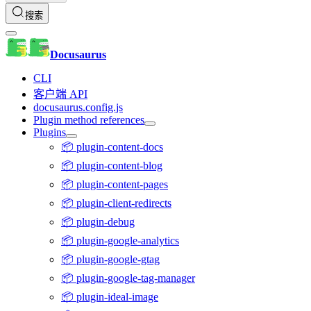
搜索
Docusaurus
CLI
客户端 API
docusaurus.config.js
Plugin method references
Plugins
📦 plugin-content-docs
📦 plugin-content-blog
📦 plugin-content-pages
📦 plugin-client-redirects
📦 plugin-debug
📦 plugin-google-analytics
📦 plugin-google-gtag
📦 plugin-google-tag-manager
📦 plugin-ideal-image