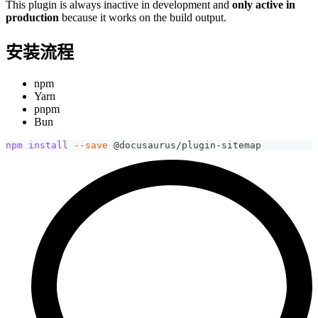
This plugin is always inactive in development and
only active in
production
because it works on the build output.
安装流程
npm
Yarn
pnpm
Bun
npm
install
--save
 @docusaurus/plugin-sitemap