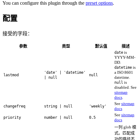
You can configure this plugin through the
preset options
.
配置
接受的字段：
参数
类型
默认值
描述
is
date
YYYY-MM-
DD.
is
datetime
a ISO 8601
'date' | 'datetime'
lastmod
null
datetime.
| null
is
null
disabled. See
sitemap
docs
.
See
sitemap
changefreq
string | null
'weekly'
docs
See
sitemap
priority
number | null
0.5
docs
一列 glob 模
式。匹配成
功的路径不