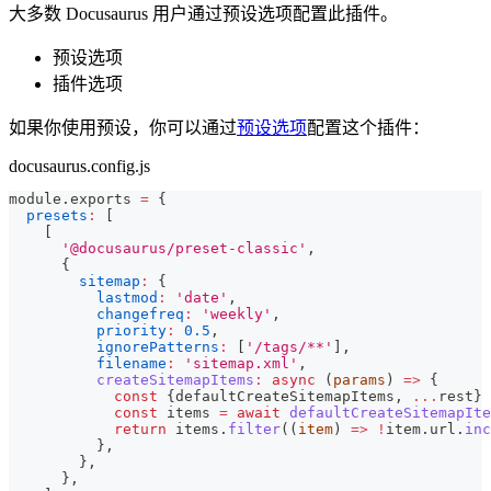
大多数 Docusaurus 用户通过预设选项配置此插件。
预设选项
插件选项
如果你使用预设，你可以通过
预设选项
配置这个插件：
docusaurus.config.js
module
.
exports
=
{
presets
:
[
[
'@docusaurus/preset-classic'
,
{
sitemap
:
{
lastmod
:
'date'
,
changefreq
:
'weekly'
,
priority
:
0.5
,
ignorePatterns
:
[
'/tags/**'
]
,
filename
:
'sitemap.xml'
,
createSitemapItems
:
async
(
params
)
=>
{
const
{
defaultCreateSitemapItems
,
...
rest
}
const
 items 
=
await
defaultCreateSitemapIte
return
 items
.
filter
(
(
item
)
=>
!
item
.
url
.
inc
}
,
}
,
}
,