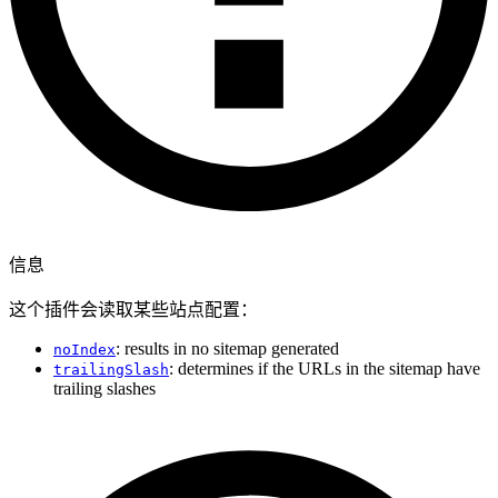
信息
这个插件会读取某些站点配置：
: results in no sitemap generated
noIndex
: determines if the URLs in the sitemap have
trailingSlash
trailing slashes