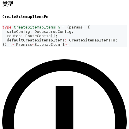
类型
CreateSitemapItemsFn
type
CreateSitemapItemsFn
=
(
params
:
{
  siteConfig
:
 DocusaurusConfig
;
  routes
:
 RouteConfig
[
]
;
  defaultCreateSitemapItems
:
 CreateSitemapItemsFn
;
}
)
=>
Promise
<
SitemapItem
[
]
>
;