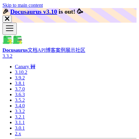
Skip to main content
🎉️
Docusaurus v3.10
is out!
🥳️
Docusaurus
文档
API
博客
案例展示
社区
3.3.2
Canary 🚧
3.10.2
3.9.2
3.8.1
3.7.0
3.6.3
3.5.2
3.4.0
3.3.2
3.2.1
3.1.1
3.0.1
2.x