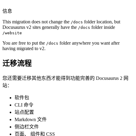
信息
This migration does not change the
folder location, but
/docs
Docusaurus v2 sites generally have the
folder inside
/docs
/website
You are free to put the
folder anywhere you want after
/docs
having migrated to v2.
迁移流程
您还需要迁移其他东西才能得到功能完善的 Docusaurus 2 网
站：
软件包
CLI 命令
站点配置
Markdown 文件
侧边栏文件
页面、 组件和 CSS