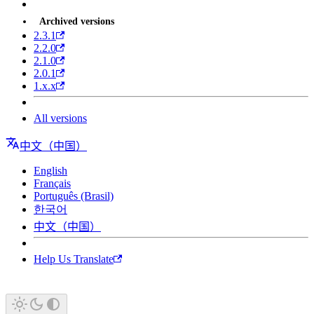
Archived versions
2.3.1
2.2.0
2.1.0
2.0.1
1.x.x
All versions
中文（中国）
English
Français
Português (Brasil)
한국어
中文（中国）
Help Us Translate