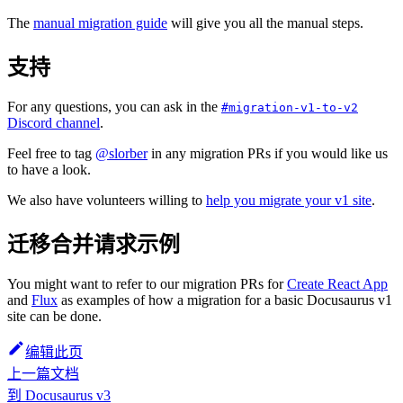
The
manual migration guide
will give you all the manual steps.
支持
For any questions, you can ask in the
#migration-v1-to-v2
Discord channel
.
Feel free to tag
@slorber
in any migration PRs if you would like us
to have a look.
We also have volunteers willing to
help you migrate your v1 site
.
迁移合并请求示例
You might want to refer to our migration PRs for
Create React App
and
Flux
as examples of how a migration for a basic Docusaurus v1
site can be done.
编辑此页
上一篇文档
到 Docusaurus v3