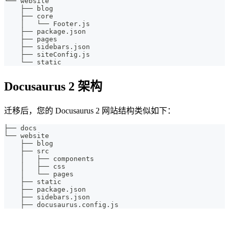
└── website
    ├── blog
    ├── core
    │   └── Footer.js
    ├── package.json
    ├── pages
    ├── sidebars.json
    ├── siteConfig.js
    └── static
Docusaurus 2 架构
迁移后，您的 Docusaurus 2 网站结构类似如下：
├── docs
└── website
    ├── blog
    ├── src
    │   ├── components
    │   ├── css
    │   └── pages
    ├── static
    ├── package.json
    ├── sidebars.json
    ├── docusaurus.config.js