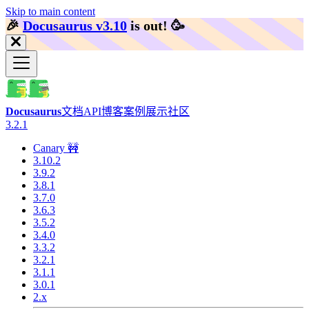
Skip to main content
🎉️
Docusaurus v3.10
is out!
🥳️
Docusaurus
文档
API
博客
案例展示
社区
3.2.1
Canary 🚧
3.10.2
3.9.2
3.8.1
3.7.0
3.6.3
3.5.2
3.4.0
3.3.2
3.2.1
3.1.1
3.0.1
2.x