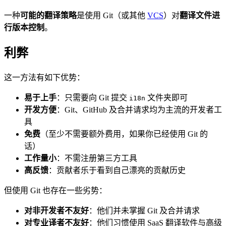
一种
可能的翻译策略
是使用 Git（或其他
VCS
）对
翻译文件进
行版本控制
。
利弊
这一方法有如下优势：
易于上手
：只需要向 Git 提交
文件夹即可
i18n
开发方便
：Git、GitHub 及合并请求均为主流的开发者工
具
免费
（至少不需要额外费用，如果你已经使用 Git 的
话）
工作量小
：不需注册第三方工具
高反馈
：贡献者乐于看到自己漂亮的贡献历史
但使用 Git 也存在一些劣势：
对非开发者不友好
：他们并未掌握 Git 及合并请求
对专业译者不友好
：他们习惯使用 SaaS 翻译软件与高级