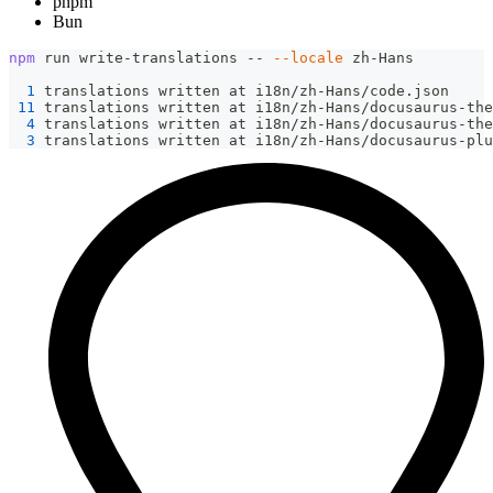
pnpm
Bun
npm
 run write-translations -- 
--locale
 zh-Hans
1
 translations written at i18n/zh-Hans/code.json
11
 translations written at i18n/zh-Hans/docusaurus-the
4
 translations written at i18n/zh-Hans/docusaurus-the
3
 translations written at i18n/zh-Hans/docusaurus-plu