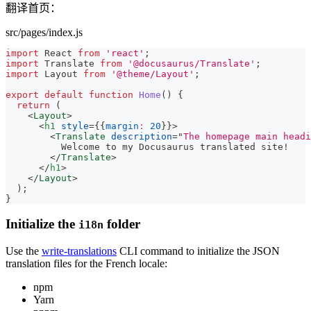
翻译首页：
src/pages/index.js
import
React
from
'react'
;
import
Translate
from
'@docusaurus/Translate'
;
import
Layout
from
'@theme/Layout'
;
export
default
function
Home
(
)
{
return
(
<
Layout
>
<
h1
style
=
{
{
margin
:
20
}
}
>
<
Translate
description
=
"
The homepage main headi
          Welcome to my Docusaurus translated site!
</
Translate
>
</
h1
>
</
Layout
>
)
;
}
Initialize the
folder
i18n
Use the
write-translations
CLI command to initialize the JSON
translation files for the French locale:
npm
Yarn