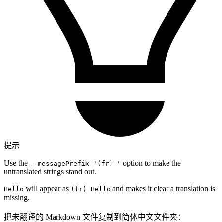
提示
Use the
option to make the
--messagePrefix '(fr) '
untranslated strings stand out.
will appear as
and makes it clear a translation is
Hello
(fr) Hello
missing.
把未翻译的 Markdown 文件复制到简体中文文件夹：