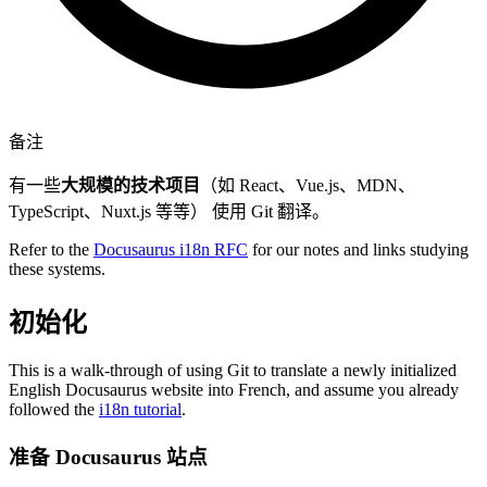
备注
有一些
大规模的技术项目
（如 React、Vue.js、MDN、
TypeScript、Nuxt.js 等等） 使用 Git 翻译。
Refer to the
Docusaurus i18n RFC
for our notes and links studying
these systems.
初始化
This is a walk-through of using Git to translate a newly initialized
English Docusaurus website into French, and assume you already
followed the
i18n tutorial
.
准备 Docusaurus 站点