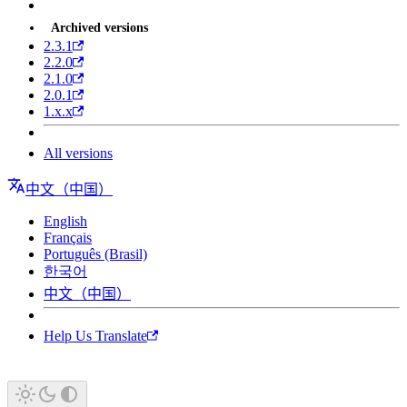
Archived versions
2.3.1
2.2.0
2.1.0
2.0.1
1.x.x
All versions
中文（中国）
English
Français
Português (Brasil)
한국어
中文（中国）
Help Us Translate