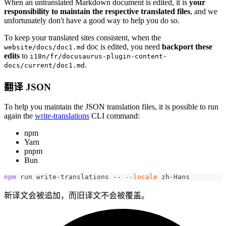
When an untranslated Markdown document is edited, it is
your
responsibility to maintain the respective translated files
, and we
unfortunately don't have a good way to help you do so.
To keep your translated sites consistent, when the
doc is edited, you need
backport these
website/docs/doc1.md
edits
to
i18n/fr/docusaurus-plugin-content-
.
docs/current/doc1.md
翻译 JSON
To help you maintain the JSON translation files, it is possible to run
again the
write-translations
CLI command:
npm
Yarn
pnpm
Bun
npm
 run write-translations -- 
--locale
 zh-Hans
新译文会被追加，而旧译文不会被覆盖。