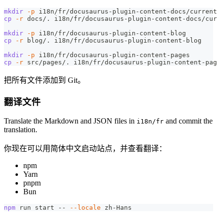
mkdir
-p
 i18n/fr/docusaurus-plugin-content-docs/current
cp
-r
 docs/. i18n/fr/docusaurus-plugin-content-docs/cur
mkdir
-p
 i18n/fr/docusaurus-plugin-content-blog
cp
-r
 blog/. i18n/fr/docusaurus-plugin-content-blog
mkdir
-p
 i18n/fr/docusaurus-plugin-content-pages
cp
-r
 src/pages/. i18n/fr/docusaurus-plugin-content-pag
把所有文件添加到 Git。
翻译文件
Translate the Markdown and JSON files in
and commit the
i18n/fr
translation.
你现在可以用简体中文启动站点，并查看翻译：
npm
Yarn
pnpm
Bun
npm
 run start -- 
--locale
 zh-Hans