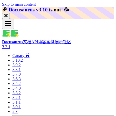
Skip to main content
🎉️
Docusaurus v3.10
is out!
🥳️
Docusaurus
文档
API
博客
案例展示
社区
3.2.1
Canary 🚧
3.10.2
3.9.2
3.8.1
3.7.0
3.6.3
3.5.2
3.4.0
3.3.2
3.2.1
3.1.1
3.0.1
2.x