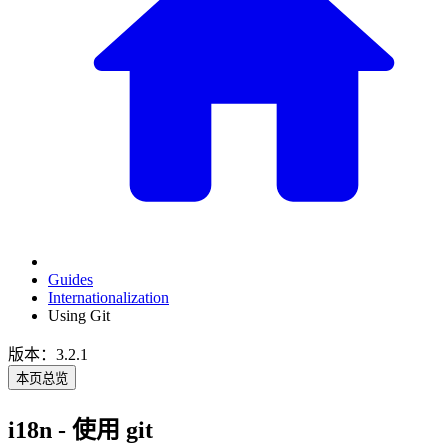
Guides
Internationalization
Using Git
版本：3.2.1
本页总览
i18n - 使用 git