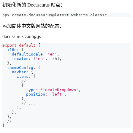
初始化新的 Docusaurus 站点：
npx create-docusaurus@latest website classic
添加简体中文版网站的配置：
docusaurus.config.js
export
default
{
i18n
:
{
defaultLocale
:
'en'
,
locales
:
[
'en'
,
 'zh
]
,
}
,
themeConfig
:
{
navbar
:
{
items
:
[
// ...
{
type
:
'localeDropdown'
,
position
:
'left'
,
}
,
// ...
]
,
}
,
}
,
// ...
}
;