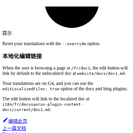
提示
Reset your translations with the
option.
--override
本地化编辑链接
When the user is browsing a page at
, the edit button will
/fr/doc1
link by default to the unlocalized doc at
.
website/docs/doc1.md
Your translations are on Git, and you can use the
option of the docs and blog plugins.
editLocalizedFiles: true
The edit button will link to the localized doc at
i18n/fr/docusaurus-plugin-content-
.
docs/current/doc1.md
编辑此页
上一篇文档