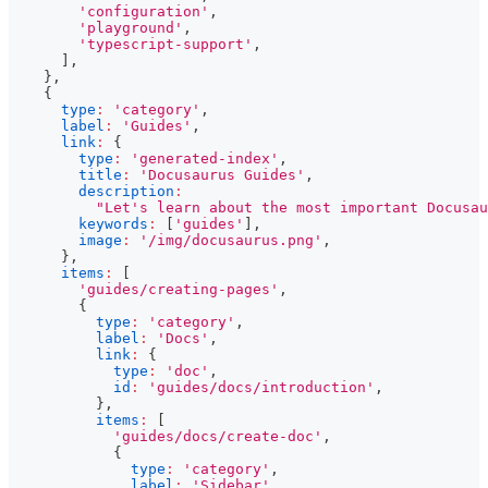
'configuration'
,
'playground'
,
'typescript-support'
,
]
,
}
,
{
type
:
'category'
,
label
:
'Guides'
,
link
:
{
type
:
'generated-index'
,
title
:
'Docusaurus Guides'
,
description
:
"Let's learn about the most important Docusau
keywords
:
[
'guides'
]
,
image
:
'/img/docusaurus.png'
,
}
,
items
:
[
'guides/creating-pages'
,
{
type
:
'category'
,
label
:
'Docs'
,
link
:
{
type
:
'doc'
,
id
:
'guides/docs/introduction'
,
}
,
items
:
[
'guides/docs/create-doc'
,
{
type
:
'category'
,
label
:
'Sidebar'
,