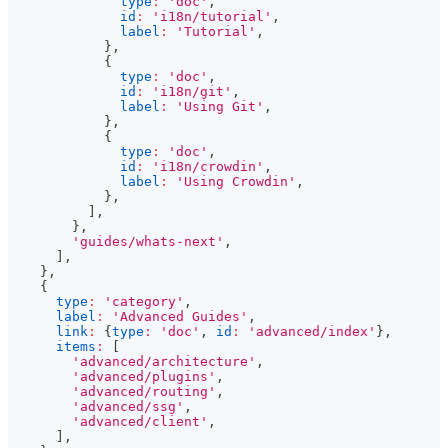
type
:
'doc'
,
id
:
'i18n/tutorial'
,
label
:
'Tutorial'
,
}
,
{
type
:
'doc'
,
id
:
'i18n/git'
,
label
:
'Using Git'
,
}
,
{
type
:
'doc'
,
id
:
'i18n/crowdin'
,
label
:
'Using Crowdin'
,
}
,
]
,
}
,
'guides/whats-next'
,
]
,
}
,
{
type
:
'category'
,
label
:
'Advanced Guides'
,
link
:
{
type
:
'doc'
,
id
:
'advanced/index'
}
,
items
:
[
'advanced/architecture'
,
'advanced/plugins'
,
'advanced/routing'
,
'advanced/ssg'
,
'advanced/client'
,
]
,