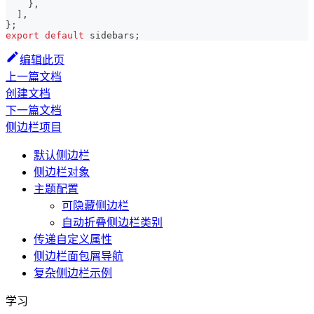
}
,
]
,
}
;
export
default
 sidebars
;
编辑此页
上一篇文档
创建文档
下一篇文档
侧边栏项目
默认侧边栏
侧边栏对象
主题配置
可隐藏侧边栏
自动折叠侧边栏类别
传递自定义属性
侧边栏面包屑导航
复杂侧边栏示例
学习