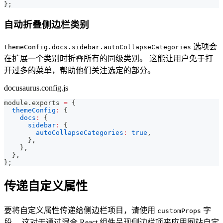
}
;
自动折叠侧边栏类别
选项会
themeConfig.docs.sidebar.autoCollapseCategories
在扩展一个类别时折叠所有的同级类别。 这能让用户免于打
开过多的菜单，帮助他们关注选定的部分。
docusaurus.config.js
module
.
exports
=
{
themeConfig
:
{
docs
:
{
sidebar
:
{
autoCollapseCategories
:
true
,
}
,
}
,
}
,
}
;
传递自定义属性
要将自定义属性传递给侧边栏项目，请使用
字
customProps
段。 这对于通过混合 React 组件呈现侧边栏项来应用网站自定