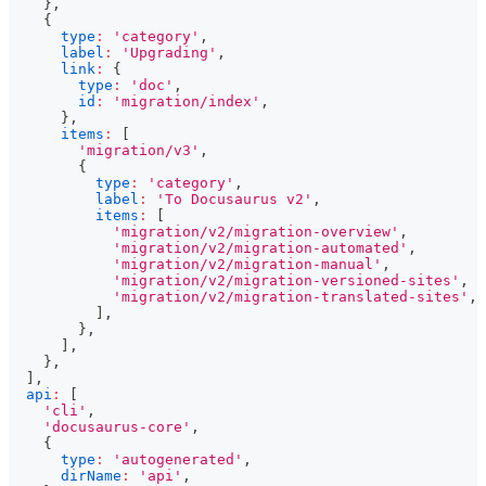
}
,
{
type
:
'category'
,
label
:
'Upgrading'
,
link
:
{
type
:
'doc'
,
id
:
'migration/index'
,
}
,
items
:
[
'migration/v3'
,
{
type
:
'category'
,
label
:
'To Docusaurus v2'
,
items
:
[
'migration/v2/migration-overview'
,
'migration/v2/migration-automated'
,
'migration/v2/migration-manual'
,
'migration/v2/migration-versioned-sites'
,
'migration/v2/migration-translated-sites'
,
]
,
}
,
]
,
}
,
]
,
api
:
[
'cli'
,
'docusaurus-core'
,
{
type
:
'autogenerated'
,
dirName
:
'api'
,