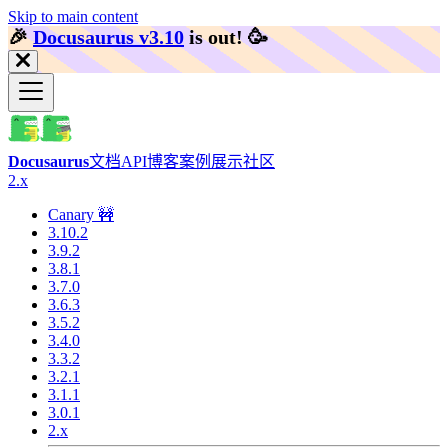
Skip to main content
🎉️
Docusaurus v3.10
is out!
🥳️
Docusaurus
文档
API
博客
案例展示
社区
2.x
Canary 🚧
3.10.2
3.9.2
3.8.1
3.7.0
3.6.3
3.5.2
3.4.0
3.3.2
3.2.1
3.1.1
3.0.1
2.x