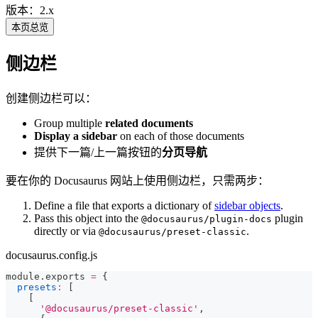
版本：2.x
本页总览
侧边栏
创建侧边栏可以：
Group multiple
related documents
Display a sidebar
on each of those documents
提供下一篇/上一篇按钮的
分页导航
要在你的 Docusaurus 网站上使用侧边栏，只需两步：
Define a file that exports a dictionary of
sidebar objects
.
Pass this object into the
plugin
@docusaurus/plugin-docs
directly or via
.
@docusaurus/preset-classic
docusaurus.config.js
module
.
exports
=
{
presets
:
[
[
'@docusaurus/preset-classic'
,