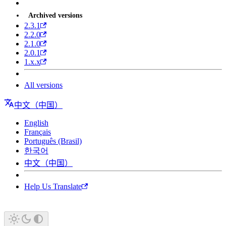
Archived versions
2.3.1
2.2.0
2.1.0
2.0.1
1.x.x
All versions
中文（中国）
English
Français
Português (Brasil)
한국어
中文（中国）
Help Us Translate