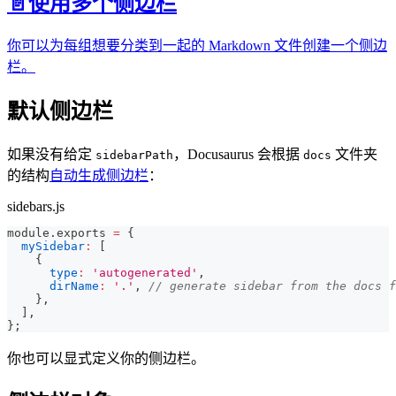
📄️
使用多个侧边栏
你可以为每组想要分类到一起的 Markdown 文件创建一个侧边
栏。
默认侧边栏
如果没有给定
，Docusaurus 会根据
文件夹
sidebarPath
docs
的结构
自动生成侧边栏
：
sidebars.js
module
.
exports
=
{
mySidebar
:
[
{
type
:
'autogenerated'
,
dirName
:
'.'
,
// generate sidebar from the docs f
}
,
]
,
}
;
你也可以显式定义你的侧边栏。