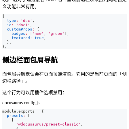
义功能非常有用。
{
type
:
'doc'
,
id
:
'doc1'
,
customProps
:
{
badges
:
[
'new'
,
'green'
]
,
featured
:
true
,
}
,
}
;
侧边栏面包屑导航
面包屑导航默认会在页面顶端渲染。它用的是当前页面的「侧
边栏路径」。
这个行为可以用插件选项禁用：
docusaurus.config.js
module
.
exports
=
{
presets
:
[
[
'@docusaurus/preset-classic'
,
{