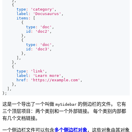
}
,
{
type
:
'category'
,
label
:
'Docusaurus'
,
items
:
[
{
type
:
'doc'
,
id
:
'doc2'
,
}
,
{
type
:
'doc'
,
id
:
'doc3'
,
}
,
]
,
}
,
{
type
:
'link'
,
label
:
'Learn more'
,
href
:
'https://example.com'
,
}
,
]
,
}
;
这是一个导出了一个叫做
的侧边栏的文件。 它有
mySidebar
三个顶层项目：两个类别和一个外部链接。 每个类别内部都
有几个文档链接。
一个侧边栏文件可以包含
多个侧边栏对象
，这些对象由其对象