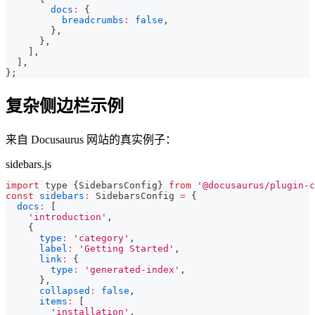
docs
:
{
breadcrumbs
:
false
,
}
,
}
,
]
,
]
,
}
;
复杂侧边栏示例
来自 Docusaurus 网站的真实例子：
sidebars.js
import
 type 
{
SidebarsConfig
}
from
'@docusaurus/plugin-c
const
sidebars
:
SidebarsConfig
=
{
docs
:
[
'introduction'
,
{
type
:
'category'
,
label
:
'Getting Started'
,
link
:
{
type
:
'generated-index'
,
}
,
collapsed
:
false
,
items
:
[
'installation'
,