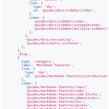
link
:
{
type
:
'doc'
,
id
:
'guides/docs/sidebar/index'
,
}
,
items
:
[
'guides/docs/sidebar/items'
,
'guides/docs/sidebar/autogenerated'
,
'guides/docs/sidebar/multiple-sidebars'
]
,
}
,
'guides/docs/versioning'
,
'guides/docs/multi-instance'
,
]
,
}
,
'blog'
,
{
type
:
'category'
,
label
:
'Markdown Features'
,
link
:
{
type
:
'doc'
,
id
:
'guides/markdown-features/introduction'
}
,
items
:
[
'guides/markdown-features/react'
,
'guides/markdown-features/tabs'
,
'guides/markdown-features/code-blocks'
,
'guides/markdown-features/admonitions'
,
'guides/markdown-features/toc'
,
'guides/markdown-features/assets'
,
'guides/markdown-features/links'
,