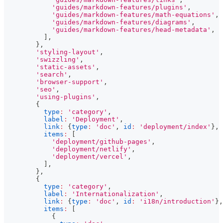
'guides/markdown-features/plugins'
,
'guides/markdown-features/math-equations'
,
'guides/markdown-features/diagrams'
,
'guides/markdown-features/head-metadata'
,
]
,
}
,
'styling-layout'
,
'swizzling'
,
'static-assets'
,
'search'
,
'browser-support'
,
'seo'
,
'using-plugins'
,
{
type
:
'category'
,
label
:
'Deployment'
,
link
:
{
type
:
'doc'
,
id
:
'deployment/index'
}
,
items
:
[
'deployment/github-pages'
,
'deployment/netlify'
,
'deployment/vercel'
,
]
,
}
,
{
type
:
'category'
,
label
:
'Internationalization'
,
link
:
{
type
:
'doc'
,
id
:
'i18n/introduction'
}
,
items
:
[
{