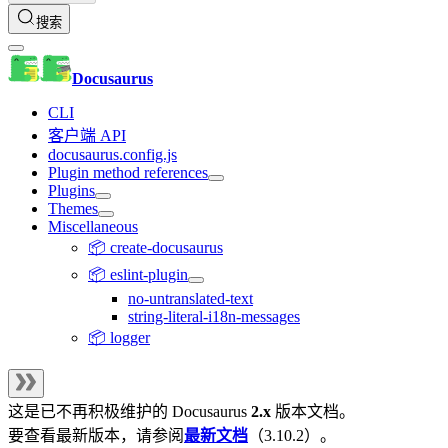
搜索
Docusaurus
CLI
客户端 API
docusaurus.config.js
Plugin method references
Plugins
Themes
Miscellaneous
📦 create-docusaurus
📦 eslint-plugin
no-untranslated-text
string-literal-i18n-messages
📦 logger
这是已不再积极维护的
Docusaurus
2.x
版本文档。
要查看最新版本，请参阅
最新文档
（
3.10.2
）。