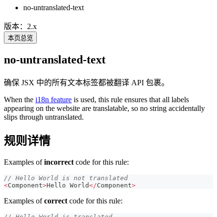
no-untranslated-text
版本：2.x
本页总览
no-untranslated-text
确保 JSX 中的所有文本标签都被翻译 API 包裹。
When the
i18n feature
is used, this rule ensures that all labels
appearing on the website are translatable, so no string accidentally
slips through untranslated.
规则详情
Examples of
incorrect
code for this rule:
// Hello World is not translated
<
Component
>
Hello
World
<
/
Component
>
Examples of
correct
code for this rule:
// Hello World is translated