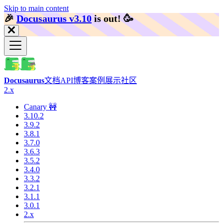
Skip to main content
🎉️
Docusaurus v3.10
is out!
🥳️
Docusaurus
文档
API
博客
案例展示
社区
2.x
Canary 🚧
3.10.2
3.9.2
3.8.1
3.7.0
3.6.3
3.5.2
3.4.0
3.3.2
3.2.1
3.1.1
3.0.1
2.x