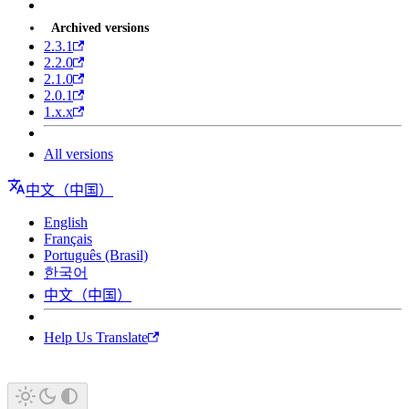
Archived versions
2.3.1
2.2.0
2.1.0
2.0.1
1.x.x
All versions
中文（中国）
English
Français
Português (Brasil)
한국어
中文（中国）
Help Us Translate