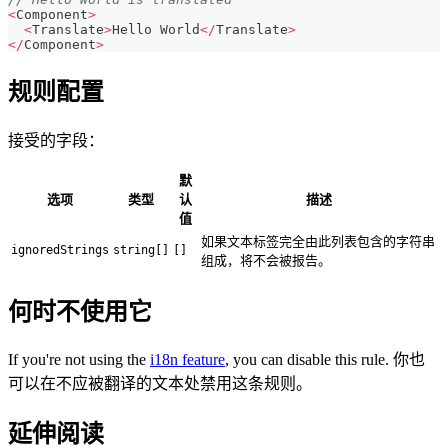
<
Component
>
<
Translate
>
Hello
World
<
/
Translate
>
<
/
Component
>
规则配置
接受的字段：
默
选项
类型
认
描述
值
如果文本标签完全由此列表包含的字符串
ignoredStrings
string[]
[]
组成，将不会被报告。
何时不使用它
If you're not using the
i18n feature
, you can disable this rule. 你也
可以在不应被翻译的文本处禁用这条规则。
延伸阅读