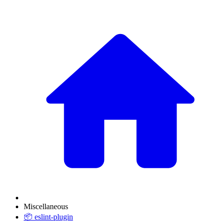
Miscellaneous
📦 eslint-plugin