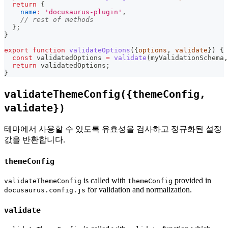
return
{
name
:
'docusaurus-plugin'
,
// rest of methods
}
;
}
export
function
validateOptions
(
{
options
,
 validate
}
)
{
const
 validatedOptions 
=
validate
(
myValidationSchema
,
return
 validatedOptions
;
}
validateThemeConfig({themeConfig,
validate})
테마에서 사용할 수 있도록 유효성을 검사하고 정규화된 설정
값을 반환합니다.
themeConfig
is called with
provided in
validateThemeConfig
themeConfig
for validation and normalization.
docusaurus.config.js
validate