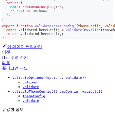
return
{
name
:
'docusaurus-plugin'
,
// rest of methods
}
;
}
export
function
validateThemeConfig
(
{
themeConfig
,
 valid
const
 validatedThemeConfig 
=
validate
(
myValidationSch
return
 validatedThemeConfig
;
}
이 페이지 편집하기
이전
I18n 수명 주기
다음
플러그인 개요
validateOptions({options, validate})
options
validate
validateThemeConfig({themeConfig, validate})
themeConfig
validate
유용한 정보