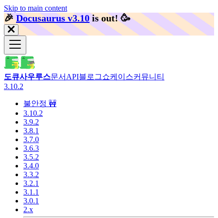
Skip to main content
🎉️
Docusaurus v3.10
is out!
🥳️
도큐사우루스
문서
API
블로그
쇼케이스
커뮤니티
3.10.2
불안정 🚧
3.10.2
3.9.2
3.8.1
3.7.0
3.6.3
3.5.2
3.4.0
3.3.2
3.2.1
3.1.1
3.0.1
2.x