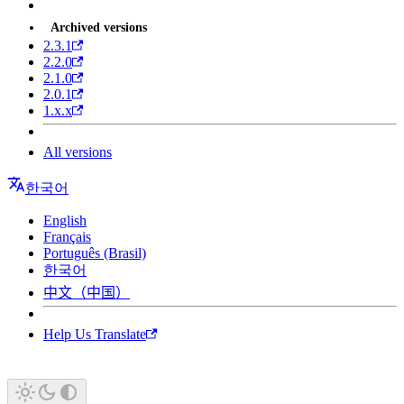
Archived versions
2.3.1
2.2.0
2.1.0
2.0.1
1.x.x
All versions
한국어
English
Français
Português (Brasil)
한국어
中文（中国）
Help Us Translate