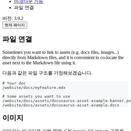
마크다운 기능
파일 연결
버전: 3.9.2
현재 페이지
파일 연결
Sometimes you want to link to assets (e.g. docx files, images...)
directly from Markdown files, and it is convenient to co-locate the
asset next to the Markdown file using it.
다음과 같은 파일 구조를 가정해보겠습니다.
# Your doc
/website/docs/myFeature.mdx
# Some assets you want to use
/website/docs/assets/docusaurus-asset-example-banner.pn
/website/docs/assets/docusaurus-asset-example.docx
이미지