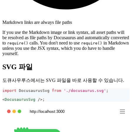
Markdown links are always file paths
If you use the Markdown image or link syntax, all asset paths will
be resolved as file paths by Docusaurus and automatically converted
to
calls. You don't need to use
in Markdown
require()
require()
unless you use the JSX syntax, which you do have to handle
yourself.
SVG 파일
도큐사우루스에서는 SVG 파일을 바로 사용할 수 있습니다.
import
DocusaurusSvg
from
'./docusaurus.svg'
;
<
DocusaurusSvg
/>
;
http://localhost:3000