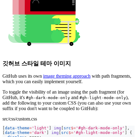
깃허브 스타일 테마 이미지
GitHub uses its own
image theming approach
with path fragments,
which you can easily implement yourself.
To toggle the visibility of an image using the path fragment (for
GitHub, it's
and
),
#gh-dark-mode-only
#gh-light-mode-only
add the following to your custom CSS (you can also use your own
suffix if you don't want to be coupled to GitHub):
src/css/custom.css
[
data-theme
=
'light'
]
 img
[
src
$=
'#gh-dark-mode-only'
]
,
[
data-theme
=
'dark'
]
 img
[
src
$=
'#gh-light-mode-only'
]
{