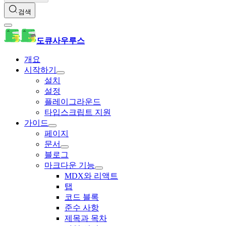
검색
도큐사우루스
개요
시작하기
설치
설정
플레이그라운드
타입스크립트 지원
가이드
페이지
문서
블로그
마크다운 기능
MDX와 리액트
탭
코드 블록
준수 사항
제목과 목차