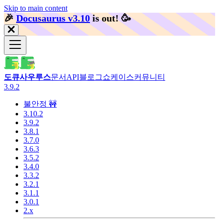
Skip to main content
🎉️
Docusaurus v3.10
is out!
🥳️
도큐사우루스
문서
API
블로그
쇼케이스
커뮤니티
3.9.2
불안정 🚧
3.10.2
3.9.2
3.8.1
3.7.0
3.6.3
3.5.2
3.4.0
3.3.2
3.2.1
3.1.1
3.0.1
2.x