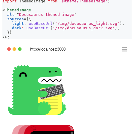
import
ThemedImage
from
'@theme/ThemedImage'
;
<
ThemedImage
alt
=
"
Docusaurus themed image
"
sources
=
{
{
light
:
useBaseUrl
(
'/img/docusaurus_light.svg'
)
,
dark
:
useBaseUrl
(
'/img/docusaurus_dark.svg'
)
,
}
}
/>
;
http://localhost:3000