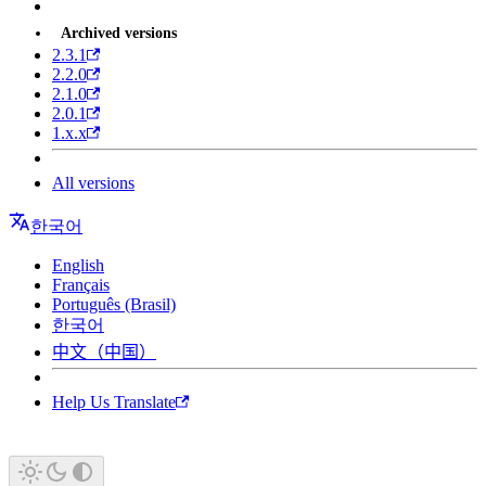
Archived versions
2.3.1
2.2.0
2.1.0
2.0.1
1.x.x
All versions
한국어
English
Français
Português (Brasil)
한국어
中文（中国）
Help Us Translate