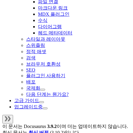
파일 연결
마크다운 링크
MDX 플러그인
수식
다이어그램
헤드 메타데이터
스타일과 레이아웃
스위즐링
정적 애셋
검색
브라우저 호환성
SEO
플러그인 사용하기
배포
국제화
다음 단계는 뭔가요?
고급 가이드
업그레이드중
이 문서는
Docusaurus
3.9.2
이며 더는 업데이트하지 않습니다.
최신 문서는
최신 버전
(
3.10.2
)입니다.