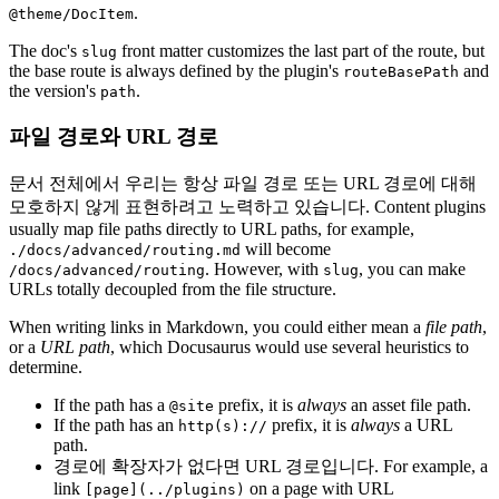
.
@theme/DocItem
The doc's
front matter customizes the last part of the route, but
slug
the base route is always defined by the plugin's
and
routeBasePath
the version's
.
path
파일 경로와 URL 경로
문서 전체에서 우리는 항상 파일 경로 또는 URL 경로에 대해
모호하지 않게 표현하려고 노력하고 있습니다. Content plugins
usually map file paths directly to URL paths, for example,
will become
./docs/advanced/routing.md
. However, with
, you can make
/docs/advanced/routing
slug
URLs totally decoupled from the file structure.
When writing links in Markdown, you could either mean a
file path
,
or a
URL path
, which Docusaurus would use several heuristics to
determine.
If the path has a
prefix, it is
always
an asset file path.
@site
If the path has an
prefix, it is
always
a URL
http(s)://
path.
경로에 확장자가 없다면 URL 경로입니다. For example, a
link
on a page with URL
[page](../plugins)