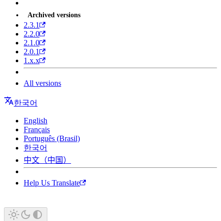
Archived versions
2.3.1
2.2.0
2.1.0
2.0.1
1.x.x
All versions
한국어
English
Français
Português (Brasil)
한국어
中文（中国）
Help Us Translate