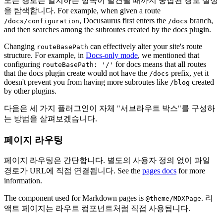
모든 경로는 일치하는 항목이 발견될 때까지 중첩된 경로 설정
을 탐색합니다. For example, when given a route
, Docusaurus first enters the
branch,
/docs/configuration
/docs
and then searches among the subroutes created by the docs plugin.
Changing
can effectively alter your site's route
routeBasePath
structure. For example, in
Docs-only mode
, we mentioned that
configuring
for docs means that all routes
routeBasePath: '/'
that the docs plugin create would not have the
prefix, yet it
/docs
doesn't prevent you from having more subroutes like
created
/blog
by other plugins.
다음은 세 가지 플러그인이 자체 "서브라우트 박스"를 구성하
는 방법을 살펴보겠습니다.
페이지 라우팅
페이지 라우팅은 간단합니다. 별도의 사용자 정의 없이 파일
경로가 URL에 직접 연결됩니다. See the
pages docs
for more
information.
The component used for Markdown pages is
. 리
@theme/MDXPage
액트 페이지는 라우트 컴포넌트처럼 직접 사용됩니다.