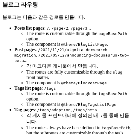
블로그 라우팅
블로그는 다음과 같은 경로를 만듭니다.
Posts list pages
:
,
,
...
/
/page/2
/page/3
The route is customizable through the
pageBasePath
option.
The component is
.
@theme/BlogListPage
Post pages
:
/2021/11/21/algolia-docsearch-
,
migration
/2021/05/12/announcing-docusaurus-two-
...
beta
각 마크다운 게시물에서 만듭니다.
The routes are fully customizable through the
slug
front matter.
The component is
.
@theme/BlogPostPage
Tags list page
:
/tags
The route is customizable through the
tagsBasePath
option.
The component is
.
@theme/BlogTagsListPage
Tag pages
:
,
...
/tags/adoption
/tags/beta
각 게시물 프런트매터에 정의된 태그를 통해 만듭
니다.
The routes always have base defined in
,
tagsBasePath
but the subroutes are customizable through the tag's