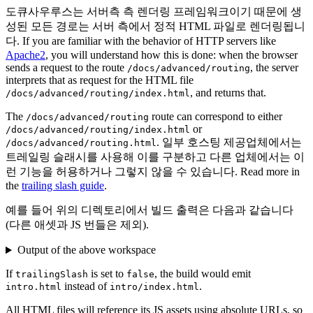
도큐사우루스는 서버측 측 렌더링 프레임워크이기 때문에 생
성된 모든 경로는 서버 측에서 정적 HTML 파일로 렌더링됩니
다. If you are familiar with the behavior of HTTP servers like
Apache2
, you will understand how this is done: when the browser
sends a request to the route
, the server
/docs/advanced/routing
interprets that as request for the HTML file
, and returns that.
/docs/advanced/routing/index.html
The
route can correspond to either
/docs/advanced/routing
or
/docs/advanced/routing/index.html
. 일부 호스팅 제공업체에서는
/docs/advanced/routing.html
트레일링 슬래시를 사용해 이를 구분하고 다른 업체에서는 이
런 기능을 허용하거나 그렇지 않을 수 있습니다. Read more in
the
trailing slash guide
.
예를 들어 위의 디렉토리에서 빌드 출력은 다음과 같습니다
(다른 애셋과 JS 번들은 제외).
Output of the above workspace
If
is set to
, the build would emit
trailingSlash
false
instead of
.
intro.html
intro/index.html
All HTML files will reference its JS assets using absolute URLs, so