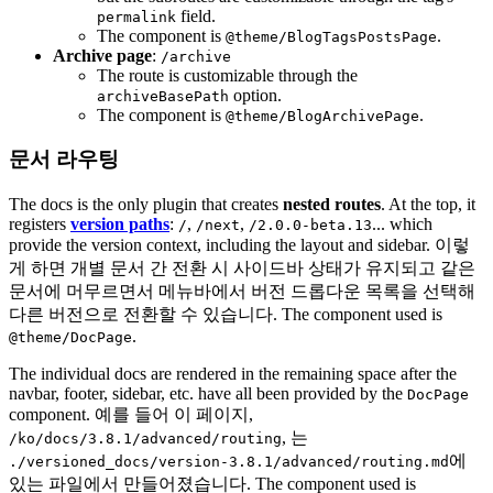
field.
permalink
The component is
.
@theme/BlogTagsPostsPage
Archive page
:
/archive
The route is customizable through the
option.
archiveBasePath
The component is
.
@theme/BlogArchivePage
문서 라우팅
The docs is the only plugin that creates
nested routes
. At the top, it
registers
version paths
:
,
,
... which
/
/next
/2.0.0-beta.13
provide the version context, including the layout and sidebar. 이렇
게 하면 개별 문서 간 전환 시 사이드바 상태가 유지되고 같은
문서에 머무르면서 메뉴바에서 버전 드롭다운 목록을 선택해
다른 버전으로 전환할 수 있습니다. The component used is
.
@theme/DocPage
The individual docs are rendered in the remaining space after the
navbar, footer, sidebar, etc. have all been provided by the
DocPage
component. 예를 들어 이 페이지,
, 는
/ko/docs/3.8.1/advanced/routing
에
./versioned_docs/version-3.8.1/
advanced/routing.md
있는 파일에서 만들어졌습니다. The component used is