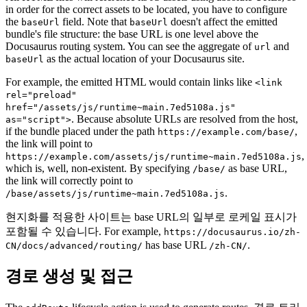
in order for the correct assets to be located, you have to configure
the
field. Note that
doesn't affect the emitted
baseUrl
baseUrl
bundle's file structure: the base URL is one level above the
Docusaurus routing system. You can see the aggregate of
and
url
as the actual location of your Docusaurus site.
baseUrl
For example, the emitted HTML would contain links like
<link
rel="preload"
href="/assets/js/runtime~main.7ed5108a.js"
. Because absolute URLs are resolved from the host,
as="script">
if the bundle placed under the path
,
https://example.com/base/
the link will point to
,
https://example.com/assets/js/runtime~main.7ed5108a.js
which is, well, non-existent. By specifying
as base URL,
/base/
the link will correctly point to
.
/base/assets/js/runtime~main.7ed5108a.js
현지화를 적용한 사이트는 base URL의 일부로 로케일 표시가
포함될 수 있습니다. For example,
https://docusaurus.io/zh-
has base URL
.
CN/docs/advanced/routing/
/zh-CN/
경로 생성 및 접근