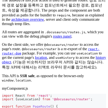
The
lifecycle action is used to generate routes. 경로 트리
addRoute
에 경로 설정을 등록하고 컴포넌트에서 필요한 경로, 컴포넌
트, 속성을 제공합니다. The props and the component are both
provided as paths for the bundler to
, because as explained
require
in the
architecture overview
, server and client only communicate
through temp files.
All routes are aggregated in
, which you
.docusaurus/routes.js
can view with the debug plugin's
routes panel
.
On the client side, we offer
to access the
@docusaurus/router
page's route.
is a re-export of the
@docusaurus/router
react-
package. For example, you can use
to
router-dom
useLocation
get the current page's
location
, and
to access the
history
useHistory
object
. (기능은 비슷하지만 브라우저 API와 같지는 않습니다.
특정 API에 대해서는 리액트 라우터 문서를 참고하세요).
This API is
SSR safe
, as opposed to the browser-only
.
window.location
myComponent.js
import
React
from
'react'
;
import
{
useLocation
}
from
'@docusaurus/router'
;
export
function
PageRoute
(
)
{