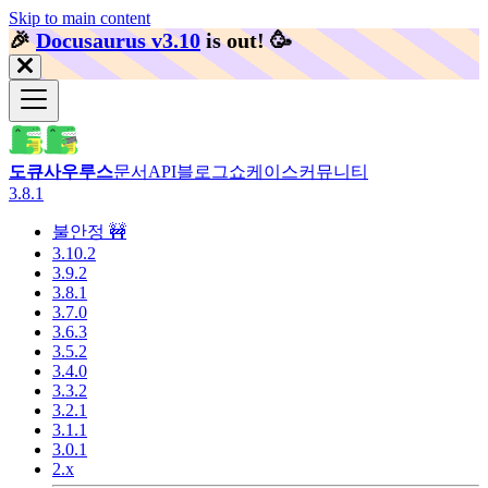
Skip to main content
🎉️
Docusaurus v3.10
is out!
🥳️
도큐사우루스
문서
API
블로그
쇼케이스
커뮤니티
3.8.1
불안정 🚧
3.10.2
3.9.2
3.8.1
3.7.0
3.6.3
3.5.2
3.4.0
3.3.2
3.2.1
3.1.1
3.0.1
2.x