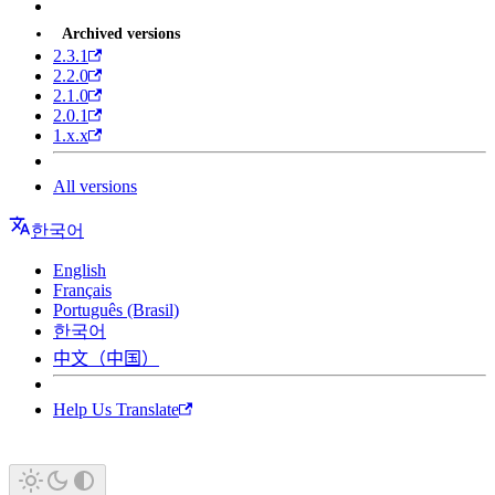
Archived versions
2.3.1
2.2.0
2.1.0
2.0.1
1.x.x
All versions
한국어
English
Français
Português (Brasil)
한국어
中文（中国）
Help Us Translate