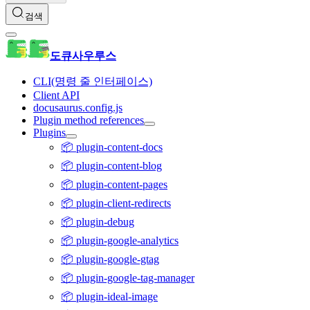
검색
도큐사우루스
CLI(명령 줄 인터페이스)
Client API
docusaurus.config.js
Plugin method references
Plugins
📦 plugin-content-docs
📦 plugin-content-blog
📦 plugin-content-pages
📦 plugin-client-redirects
📦 plugin-debug
📦 plugin-google-analytics
📦 plugin-google-gtag
📦 plugin-google-tag-manager
📦 plugin-ideal-image