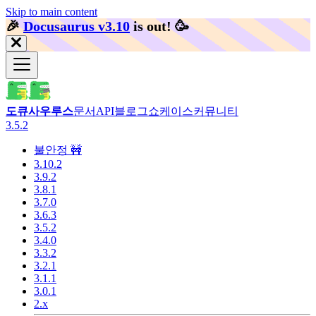
Skip to main content
🎉️
Docusaurus v3.10
is out!
🥳️
도큐사우루스
문서
API
블로그
쇼케이스
커뮤니티
3.5.2
불안정 🚧
3.10.2
3.9.2
3.8.1
3.7.0
3.6.3
3.5.2
3.4.0
3.3.2
3.2.1
3.1.1
3.0.1
2.x