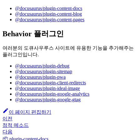
@docusaurus/plugin-content-docs
@docusaurus/plugin-content-blog
@docusaurus/plugin-content-pages
Behavior 플러그인
여러분의 도큐사우루스 사이트에 유용한 기능을 추가해주는
플러그인입니다.
@docusaurus/plugin-debug
@docusaurus/plugin-sitemap
@docusaurus/plugin-pwa
@docusaurus/plugin-client-redirects
@docusaurus/plugin-ideal-image
@docusaurus/plugin-google-analytics
@docusaurus/plugin-google-gtag
이 페이지 편집하기
이전
정적 메소드
다음
📦 plugin-content-docs