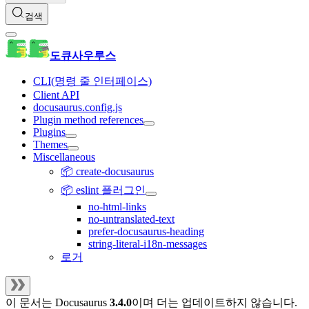
검색
도큐사우루스
CLI(명령 줄 인터페이스)
Client API
docusaurus.config.js
Plugin method references
Plugins
Themes
Miscellaneous
📦 create-docusaurus
📦 eslint 플러그인
no-html-links
no-untranslated-text
prefer-docusaurus-heading
string-literal-i18n-messages
로거
이 문서는
Docusaurus
3.4.0
이며 더는 업데이트하지 않습니다.