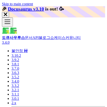
Skip to main content
🎉️
Docusaurus v3.10
is out!
🥳️
도큐사우루스
문서
API
블로그
쇼케이스
커뮤니티
3.4.0
불안정 🚧
3.10.2
3.9.2
3.8.1
3.7.0
3.6.3
3.5.2
3.4.0
3.3.2
3.2.1
3.1.1
3.0.1
2.x