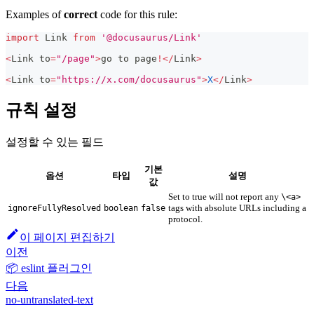
Examples of
correct
code for this rule:
import
Link
from
'@docusaurus/Link'
<
Link
 to
=
"/page"
>
go to page
!
<
/
Link
>
<
Link
 to
=
"https://x.com/docusaurus"
>
X
<
/
Link
>
규칙 설정
설정할 수 있는 필드
기본
옵션
타입
설명
값
Set to true will not report any
\<a>
tags with absolute URLs including a
ignoreFullyResolved
boolean
false
protocol.
이 페이지 편집하기
이전
📦 eslint 플러그인
다음
no-untranslated-text