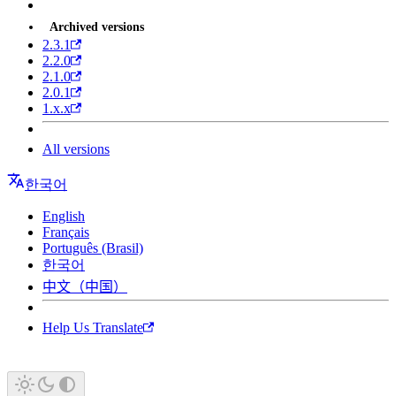
Archived versions
2.3.1
2.2.0
2.1.0
2.0.1
1.x.x
All versions
한국어
English
Français
Português (Brasil)
한국어
中文（中国）
Help Us Translate