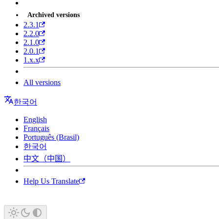
Archived versions
2.3.1
2.2.0
2.1.0
2.0.1
1.x.x
All versions
한국어
English
Français
Português (Brasil)
한국어
中文（中国）
Help Us Translate