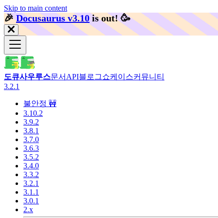
Skip to main content
🎉️
Docusaurus v3.10
is out!
🥳️
도큐사우루스
문서
API
블로그
쇼케이스
커뮤니티
3.2.1
불안정 🚧
3.10.2
3.9.2
3.8.1
3.7.0
3.6.3
3.5.2
3.4.0
3.3.2
3.2.1
3.1.1
3.0.1
2.x