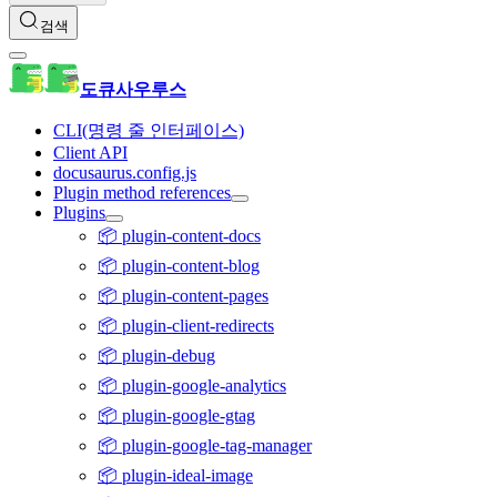
검색
도큐사우루스
CLI(명령 줄 인터페이스)
Client API
docusaurus.config.js
Plugin method references
Plugins
📦 plugin-content-docs
📦 plugin-content-blog
📦 plugin-content-pages
📦 plugin-client-redirects
📦 plugin-debug
📦 plugin-google-analytics
📦 plugin-google-gtag
📦 plugin-google-tag-manager
📦 plugin-ideal-image