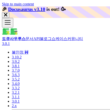
Skip to main content
🎉️
Docusaurus v3.10
is out!
🥳️
도큐사우루스
문서
API
블로그
쇼케이스
커뮤니티
3.0.1
불안정 🚧
3.10.2
3.9.2
3.8.1
3.7.0
3.6.3
3.5.2
3.4.0
3.3.2
3.2.1
3.1.1
3.0.1
2.x