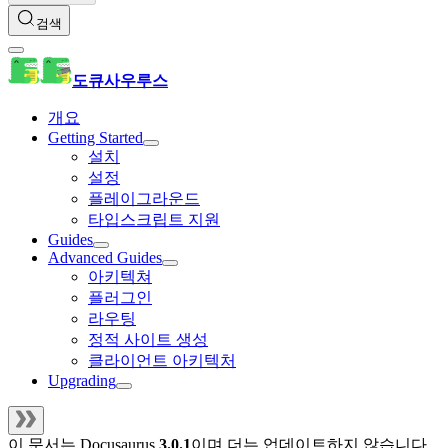
검색
도큐사우루스
개요
Getting Started
설치
설정
플레이그라운드
타입스크립트 지원
Guides
Advanced Guides
아키텍쳐
플러그인
라우팅
정적 사이트 생성
클라이언트 아키텍처
Upgrading
이 문서는
Docusaurus
3.0.1
이며 더는 업데이트하지 않습니다.