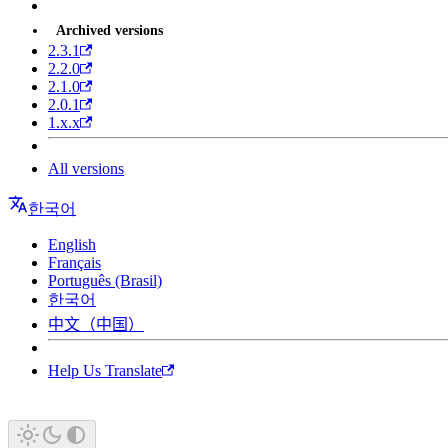
Archived versions
2.3.1
2.2.0
2.1.0
2.0.1
1.x.x
All versions
한국어
English
Français
Português (Brasil)
한국어
中文（中国）
Help Us Translate