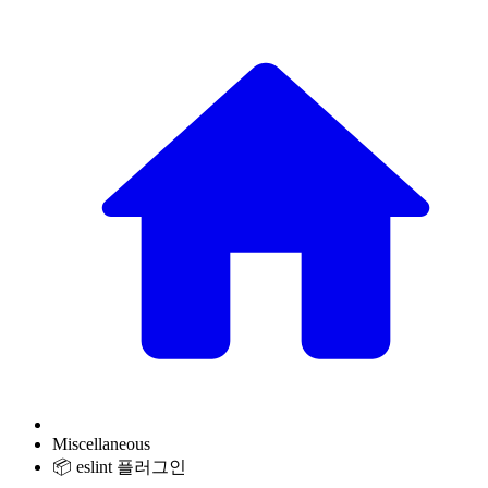
Miscellaneous
📦 eslint 플러그인