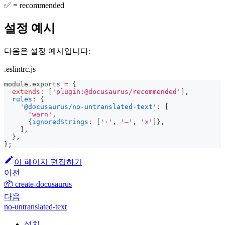
✅ = recommended
설정 예시
다음은 설정 예시입니다:
.eslintrc.js
module
.
exports
=
{
extends
:
[
'plugin:@docusaurus/recommended'
]
,
rules
:
{
'@docusaurus/no-untranslated-text'
:
[
'warn'
,
{
ignoredStrings
:
[
'·'
,
'—'
,
'×'
]
}
,
]
,
}
,
}
;
이 페이지 편집하기
이전
📦 create-docusaurus
다음
no-untranslated-text
설치