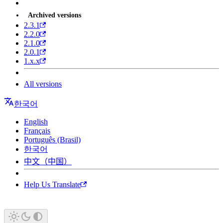
Archived versions
2.3.1
2.2.0
2.1.0
2.0.1
1.x.x
All versions
한국어
English
Français
Português (Brasil)
한국어
中文（中国）
Help Us Translate