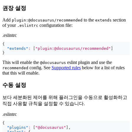
권장 설정
Add
to the
section
plugin:@docusaurus/recommended
extends
of your
configuration file:
.eslintrc
.eslintrc
{
"extends"
:
[
"plugin:@docusaurus/recommended"
]
}
This will enable the
eslint plugin and use the
@docusaurus
config. See
Supported rules
below for a list of rules
recommended
that this will enable.
수동 설정
보다 세분화된 제어를 위해 플러그인을 수동으로 활성화하고
직접 사용할 규칙을 설정할 수 있습니다.
.eslintrc
{
"plugins"
:
[
"@docusaurus"
]
,
"rules"
:
{