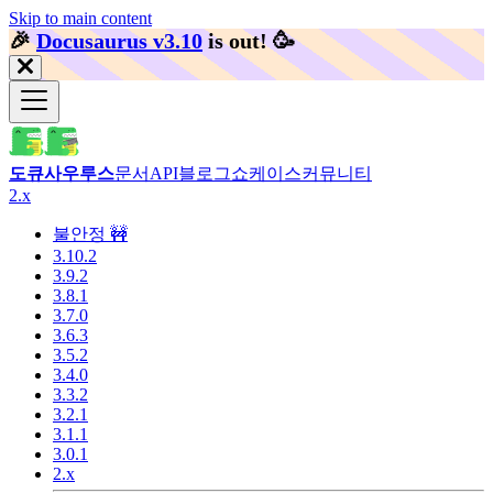
Skip to main content
🎉️
Docusaurus v3.10
is out!
🥳️
도큐사우루스
문서
API
블로그
쇼케이스
커뮤니티
2.x
불안정 🚧
3.10.2
3.9.2
3.8.1
3.7.0
3.6.3
3.5.2
3.4.0
3.3.2
3.2.1
3.1.1
3.0.1
2.x