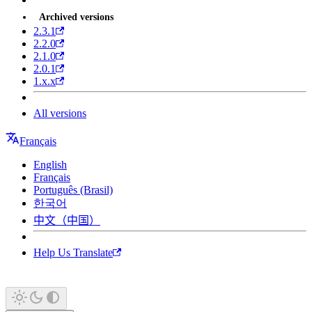
Archived versions
2.3.1
2.2.0
2.1.0
2.0.1
1.x.x
All versions
Français
English
Français
Português (Brasil)
한국어
中文（中国）
Help Us Translate