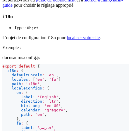
guide
pour choisir le réglage approprié.
i18n
Type :
Objet
L'objet de configuration i18n pour
localiser votre site
.
Exemple :
docusaurus.config.js
export
default
{
i18n
:
{
defaultLocale
:
'en'
,
locales
:
[
'en'
,
'fa'
]
,
path
:
'i18n'
,
localeConfigs
:
{
en
:
{
label
:
'English'
,
direction
:
'ltr'
,
htmlLang
:
'en-US'
,
calendar
:
'gregory'
,
path
:
'en'
,
}
,
fa
:
{
label
:
'فارسی'
,