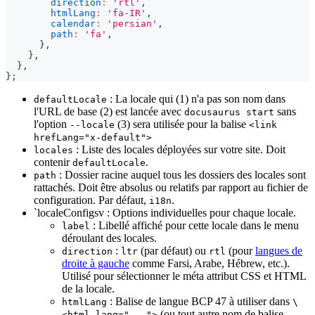
direction
:
'rtl'
,
htmlLang
:
'fa-IR'
,
calendar
:
'persian'
,
path
:
'fa'
,
}
,
}
,
}
,
}
;
: La locale qui (1) n'a pas son nom dans
defaultLocale
l'URL de base (2) est lancée avec
sans
docusaurus start
l'option
(3) sera utilisée pour la balise
--locale
<link
hrefLang="x-default">
: Liste des locales déployées sur votre site. Doit
locales
contenir
.
defaultLocale
: Dossier racine auquel tous les dossiers des locales sont
path
rattachés. Doit être absolus ou relatifs par rapport au fichier de
configuration. Par défaut,
.
i18n
`localeConfigsv : Options individuelles pour chaque locale.
: Libellé affiché pour cette locale dans le menu
label
déroulant des locales.
:
(par défaut) ou
(pour
langues de
direction
ltr
rtl
droite à gauche
comme Farsi, Arabe, Hébrew, etc.).
Utilisé pour sélectionner le méta attribut CSS et HTML
de la locale.
: Balise de langue BCP 47 à utiliser dans
htmlLang
\
(ou tout autre nom de balise
<html lang="...">