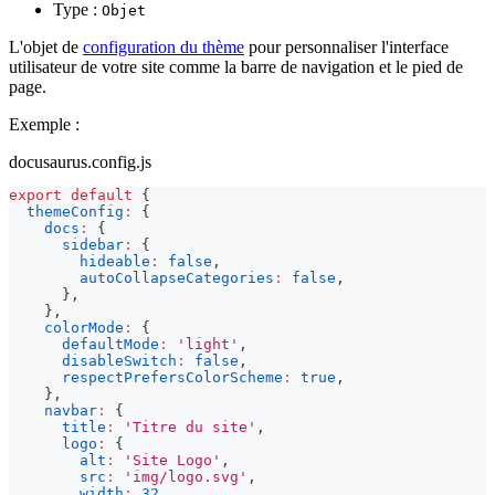
Type :
Objet
L'objet de
configuration du thème
pour personnaliser l'interface
utilisateur de votre site comme la barre de navigation et le pied de
page.
Exemple :
docusaurus.config.js
export
default
{
themeConfig
:
{
docs
:
{
sidebar
:
{
hideable
:
false
,
autoCollapseCategories
:
false
,
}
,
}
,
colorMode
:
{
defaultMode
:
'light'
,
disableSwitch
:
false
,
respectPrefersColorScheme
:
true
,
}
,
navbar
:
{
title
:
'Titre du site'
,
logo
:
{
alt
:
'Site Logo'
,
src
:
'img/logo.svg'
,
width
:
32
,