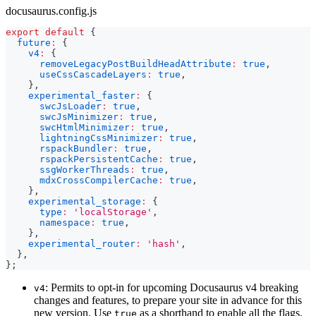
docusaurus.config.js
export
default
{
future
:
{
v4
:
{
removeLegacyPostBuildHeadAttribute
:
true
,
useCssCascadeLayers
:
true
,
}
,
experimental_faster
:
{
swcJsLoader
:
true
,
swcJsMinimizer
:
true
,
swcHtmlMinimizer
:
true
,
lightningCssMinimizer
:
true
,
rspackBundler
:
true
,
rspackPersistentCache
:
true
,
ssgWorkerThreads
:
true
,
mdxCrossCompilerCache
:
true
,
}
,
experimental_storage
:
{
type
:
'localStorage'
,
namespace
:
true
,
}
,
experimental_router
:
'hash'
,
}
,
}
;
: Permits to opt-in for upcoming Docusaurus v4 breaking
v4
changes and features, to prepare your site in advance for this
new version. Use
as a shorthand to enable all the flags.
true