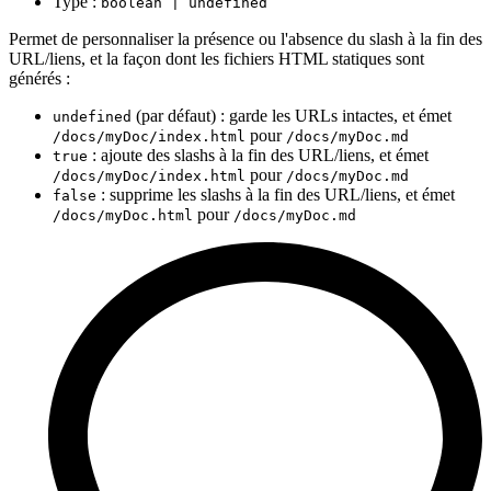
Type :
boolean | undefined
Permet de personnaliser la présence ou l'absence du slash à la fin des
URL/liens, et la façon dont les fichiers HTML statiques sont
générés :
(par défaut) : garde les URLs intactes, et émet
undefined
pour
/docs/myDoc/index.html
/docs/myDoc.md
: ajoute des slashs à la fin des URL/liens, et émet
true
pour
/docs/myDoc/index.html
/docs/myDoc.md
: supprime les slashs à la fin des URL/liens, et émet
false
pour
/docs/myDoc.html
/docs/myDoc.md