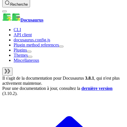
Recherche
Docusaurus
CLI
API client
docusaurus.config.js
Plugin method references
Plugins
Themes
Miscellaneous
Il s'agit de la documentation pour
Docusaurus
3.8.1
, qui n'est plus
activement maintenue.
Pour une documentation à jour, consultez la
dernière version
(
3.10.2
).