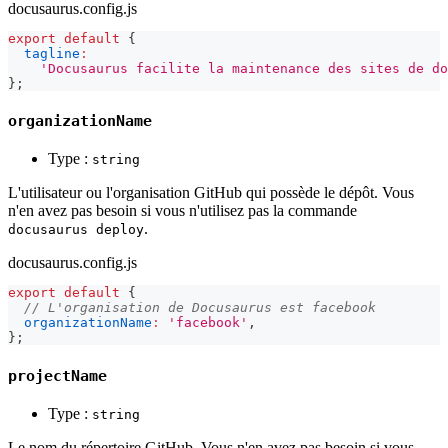
docusaurus.config.js
export
default
{
tagline
:
'Docusaurus facilite la maintenance des sites de do
}
;
organizationName
Type :
string
L'utilisateur ou l'organisation GitHub qui possède le dépôt. Vous
n'en avez pas besoin si vous n'utilisez pas la commande
.
docusaurus deploy
docusaurus.config.js
export
default
{
// L'organisation de Docusaurus est facebook
organizationName
:
'facebook'
,
}
;
projectName
Type :
string
Le nom du répertoire GitHub. Vous n'en avez pas besoin si vous