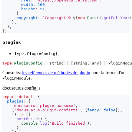
href
:
'https://opensource.fb.com'
,
width
:
160
,
height
:
51
,
}
,
copyright
:
`
Copyright © 
${
new
Date
(
)
.
getFullYear
(
}
,
}
,
}
;
plugins
Type :
PluginConfig[]
type
PluginConfig
=
string
|
[
string
,
any
]
|
 PluginModu
Consultez
les références de méthodes de plugin
pour la forme d'un
.
PluginModule
docusaurus.config.js
export
default
{
plugins
:
[
'docusaurus-plugin-awesome'
,
[
'docusuarus-plugin-confetti'
,
{
fancy
:
false
}
]
,
(
)
=>
(
{
postBuild
(
)
{
console
.
log
(
'Build finished'
)
;
}
,