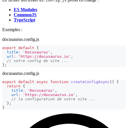
docusaurus.config.js
ES Modules
CommonJS
TypeScript
Exemples :
docusaurus.config.js
export
default
{
title
:
'Docusaurus'
,
url
:
'https://docusaurus.io'
,
// votre config de site ...
}
;
docusaurus.config.js
export
default
async
function
createConfigAsync
(
)
{
return
{
title
:
'Docusaurus'
,
url
:
'https://docusaurus.io'
,
// la configuration de votre site ...
}
;
}