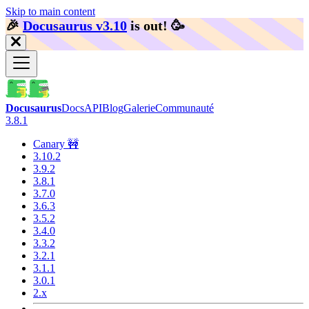
Skip to main content
🎉️
Docusaurus v3.10
is out!
🥳️
Docusaurus
Docs
API
Blog
Galerie
Communauté
3.8.1
Canary 🚧
3.10.2
3.9.2
3.8.1
3.7.0
3.6.3
3.5.2
3.4.0
3.3.2
3.2.1
3.1.1
3.0.1
2.x