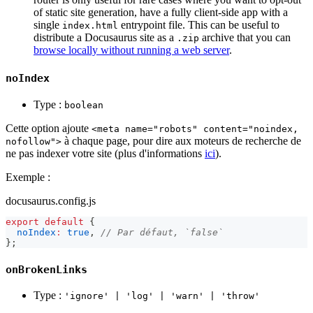
of static site generation, have a fully client-side app with a
single
entrypoint file. This can be useful to
index.html
distribute a Docusaurus site as a
archive that you can
.zip
browse locally without running a web server
.
noIndex
Type :
boolean
Cette option ajoute
<meta name="robots" content="noindex,
à chaque page, pour dire aux moteurs de recherche de
nofollow">
ne pas indexer votre site (plus d'informations
ici
).
Exemple :
docusaurus.config.js
export
default
{
noIndex
:
true
,
// Par défaut, `false`
}
;
onBrokenLinks
Type :
'ignore' | 'log' | 'warn' | 'throw'