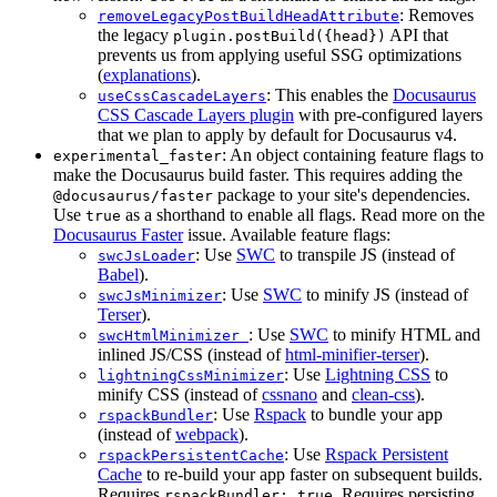
: Removes
removeLegacyPostBuildHeadAttribute
the legacy
API that
plugin.postBuild({head})
prevents us from applying useful SSG optimizations
(
explanations
).
: This enables the
Docusaurus
useCssCascadeLayers
CSS Cascade Layers plugin
with pre-configured layers
that we plan to apply by default for Docusaurus v4.
: An object containing feature flags to
experimental_faster
make the Docusaurus build faster. This requires adding the
package to your site's dependencies.
@docusaurus/faster
Use
as a shorthand to enable all flags. Read more on the
true
Docusaurus Faster
issue. Available feature flags:
: Use
SWC
to transpile JS (instead of
swcJsLoader
Babel
).
: Use
SWC
to minify JS (instead of
swcJsMinimizer
Terser
).
: Use
SWC
to minify HTML and
swcHtmlMinimizer
inlined JS/CSS (instead of
html-minifier-terser
).
: Use
Lightning CSS
to
lightningCssMinimizer
minify CSS (instead of
cssnano
and
clean-css
).
: Use
Rspack
to bundle your app
rspackBundler
(instead of
webpack
).
: Use
Rspack Persistent
rspackPersistentCache
Cache
to re-build your app faster on subsequent builds.
Requires
. Requires persisting
rspackBundler: true