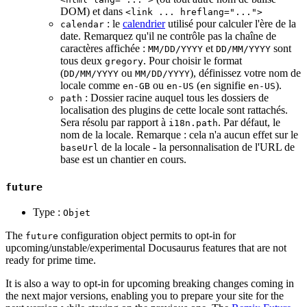
DOM) et dans
<link ... hreflang="...">
: le
calendrier
utilisé pour calculer l'ère de la
calendar
date. Remarquez qu'il ne contrôle pas la chaîne de
caractères affichée :
et
sont
MM/DD/YYYY
DD/MM/YYYY
tous deux
. Pour choisir le format
gregory
(
ou
), définissez votre nom de
DD/MM/YYYY
MM/DD/YYYY
locale comme
ou
(
signifie
).
en-GB
en-US
en
en-US
: Dossier racine auquel tous les dossiers de
path
localisation des plugins de cette locale sont rattachés.
Sera résolu par rapport à
. Par défaut, le
i18n.path
nom de la locale. Remarque : cela n'a aucun effet sur le
de la locale - la personnalisation de l'URL de
baseUrl
base est un chantier en cours.
future
Type :
Objet
The
configuration object permits to opt-in for
future
upcoming/unstable/experimental Docusaurus features that are not
ready for prime time.
It is also a way to opt-in for upcoming breaking changes coming in
the next major versions, enabling you to prepare your site for the