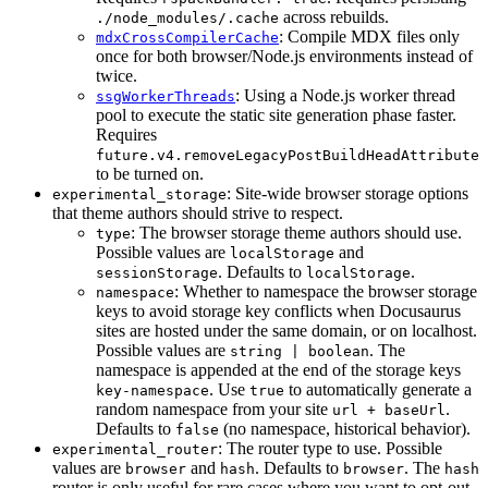
across rebuilds.
./node_modules/.cache
: Compile MDX files only
mdxCrossCompilerCache
once for both browser/Node.js environments instead of
twice.
: Using a Node.js worker thread
ssgWorkerThreads
pool to execute the static site generation phase faster.
Requires
future.v4.removeLegacyPostBuildHeadAttribute
to be turned on.
: Site-wide browser storage options
experimental_storage
that theme authors should strive to respect.
: The browser storage theme authors should use.
type
Possible values are
and
localStorage
. Defaults to
.
sessionStorage
localStorage
: Whether to namespace the browser storage
namespace
keys to avoid storage key conflicts when Docusaurus
sites are hosted under the same domain, or on localhost.
Possible values are
. The
string | boolean
namespace is appended at the end of the storage keys
. Use
to automatically generate a
key-namespace
true
random namespace from your site
.
url + baseUrl
Defaults to
(no namespace, historical behavior).
false
: The router type to use. Possible
experimental_router
values are
and
. Defaults to
. The
browser
hash
browser
hash
router is only useful for rare cases where you want to opt-out