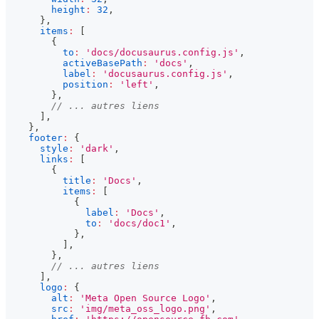
height
:
32
,
}
,
items
:
[
{
to
:
'docs/docusaurus.config.js'
,
activeBasePath
:
'docs'
,
label
:
'docusaurus.config.js'
,
position
:
'left'
,
}
,
// ... autres liens
]
,
}
,
footer
:
{
style
:
'dark'
,
links
:
[
{
title
:
'Docs'
,
items
:
[
{
label
:
'Docs'
,
to
:
'docs/doc1'
,
}
,
]
,
}
,
// ... autres liens
]
,
logo
:
{
alt
:
'Meta Open Source Logo'
,
src
:
'img/meta_oss_logo.png'
,