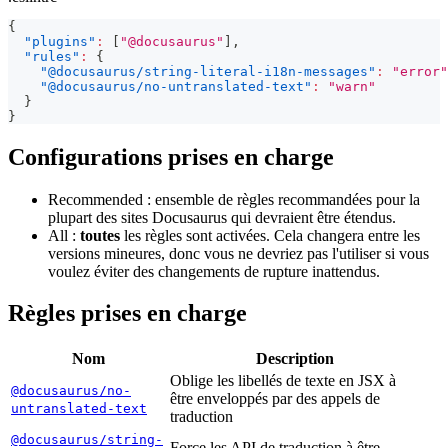
{
"plugins"
:
[
"@docusaurus"
]
,
"rules"
:
{
"@docusaurus/string-literal-i18n-messages"
:
"error"
"@docusaurus/no-untranslated-text"
:
"warn"
}
}
Configurations prises en charge
Recommended : ensemble de règles recommandées pour la
plupart des sites Docusaurus qui devraient être étendus.
All :
toutes
les règles sont activées. Cela changera entre les
versions mineures, donc vous ne devriez pas l'utiliser si vous
voulez éviter des changements de rupture inattendus.
Règles prises en charge
Nom
Description
Oblige les libellés de texte en JSX à
@docusaurus/no-
être enveloppés par des appels de
untranslated-text
traduction
@docusaurus/string-
Force les API de traduction à être