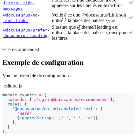
✅
literal-i18n-
appelées sur les libellés en texte brut
messages
Veille à ce que @docusaurus/Link soit
@docusaurus/no-
✅
utilisé à la place des balises
html-links
\<a>
S'assure que @theme/Heading est
@docusaurus/prefer-
utilisé à la place des balises
pour
✅
\<hn>
docusaurus-heading
les titres
✅ = recommended
Exemple de configuration
Voici un exemple de configuration :
.eslintrc.js
module
.
exports
=
{
extends
:
[
'plugin:@docusaurus/recommended'
]
,
rules
:
{
'@docusaurus/no-untranslated-text'
:
[
'warn'
,
{
ignoredStrings
:
[
'·'
,
'—'
,
'×'
]
}
,
]
,
}
,
}
;