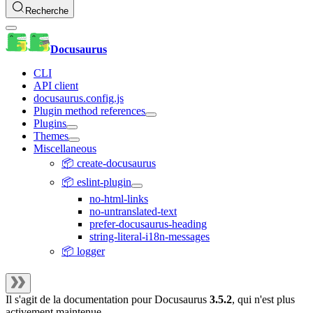
Recherche
Docusaurus
CLI
API client
docusaurus.config.js
Plugin method references
Plugins
Themes
Miscellaneous
📦 create-docusaurus
📦 eslint-plugin
no-html-links
no-untranslated-text
prefer-docusaurus-heading
string-literal-i18n-messages
📦 logger
Il s'agit de la documentation pour
Docusaurus
3.5.2
, qui n'est plus
activement maintenue.