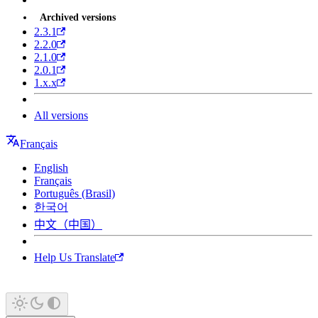
Archived versions
2.3.1
2.2.0
2.1.0
2.0.1
1.x.x
All versions
Français
English
Français
Português (Brasil)
한국어
中文（中国）
Help Us Translate