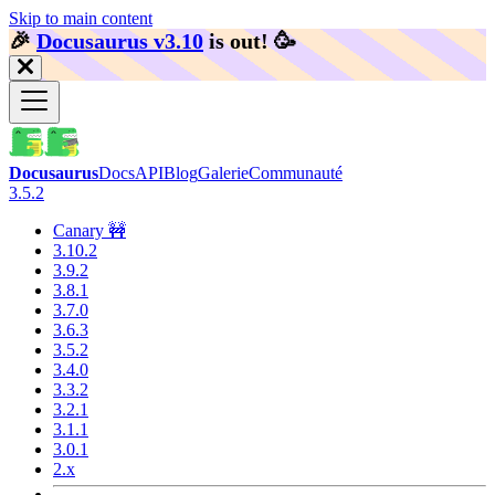
Skip to main content
🎉️
Docusaurus v3.10
is out!
🥳️
Docusaurus
Docs
API
Blog
Galerie
Communauté
3.5.2
Canary 🚧
3.10.2
3.9.2
3.8.1
3.7.0
3.6.3
3.5.2
3.4.0
3.3.2
3.2.1
3.1.1
3.0.1
2.x