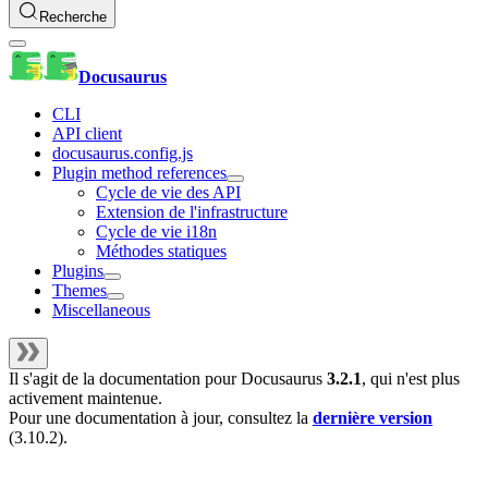
Recherche
Docusaurus
CLI
API client
docusaurus.config.js
Plugin method references
Cycle de vie des API
Extension de l'infrastructure
Cycle de vie i18n
Méthodes statiques
Plugins
Themes
Miscellaneous
Il s'agit de la documentation pour
Docusaurus
3.2.1
, qui n'est plus
activement maintenue.
Pour une documentation à jour, consultez la
dernière version
(
3.10.2
).