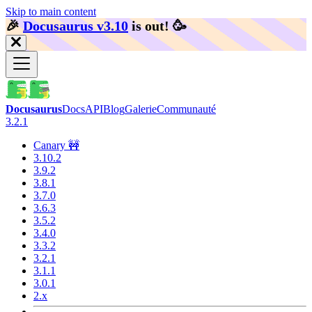
Skip to main content
🎉️
Docusaurus v3.10
is out!
🥳️
Docusaurus
Docs
API
Blog
Galerie
Communauté
3.2.1
Canary 🚧
3.10.2
3.9.2
3.8.1
3.7.0
3.6.3
3.5.2
3.4.0
3.3.2
3.2.1
3.1.1
3.0.1
2.x