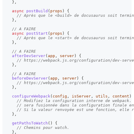
}
,
async
postBuild
(
props
)
{
// Après que le <build> de docusaurus soit termin
}
,
// A FAIRE
async
postStart
(
props
)
{
// Après que le <start> de docusaurus soit termin
}
,
// A FAIRE
afterDevServer
(
app
,
 server
)
{
// https://webpack.js.org/configuration/dev-serve
}
,
// A FAIRE
beforeDevServer
(
app
,
 server
)
{
// https://webpack.js.org/configuration/dev-serve
}
,
configureWebpack
(
config
,
 isServer
,
 utils
,
 content
)
// Modifiez la configuration interne de webpack.
// sera fusionnée dans la configuration finale en
// Si la valeur renvoyée est une fonction, elle r
}
,
getPathsToWatch
(
)
{
// Chemins pour watch.
}
,