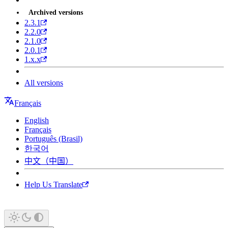
Archived versions
2.3.1
2.2.0
2.1.0
2.0.1
1.x.x
All versions
Français
English
Français
Português (Brasil)
한국어
中文（中国）
Help Us Translate