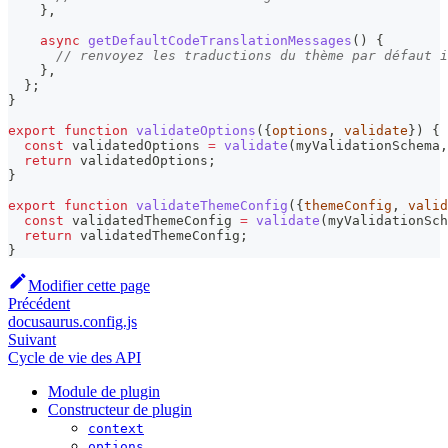
}
,
async
getDefaultCodeTranslationMessages
(
)
{
// renvoyez les traductions du thème par défaut i
}
,
}
;
}
export
function
validateOptions
(
{
options
,
 validate
}
)
{
const
 validatedOptions 
=
validate
(
myValidationSchema
,
return
 validatedOptions
;
}
export
function
validateThemeConfig
(
{
themeConfig
,
 valid
const
 validatedThemeConfig 
=
validate
(
myValidationSch
return
 validatedThemeConfig
;
}
Modifier cette page
Précédent
docusaurus.config.js
Suivant
Cycle de vie des API
Module de plugin
Constructeur de plugin
context
options