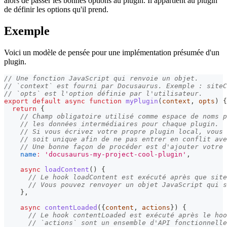
alors de passer les bonnes options au plugin. Il appartient au plugin
de définir les options qu'il prend.
Exemple
Voici un modèle de pensée pour une implémentation présumée d'un
plugin.
// Une fonction JavaScript qui renvoie un objet.
// `context` est fourni par Docusaurus. Exemple : siteC
// `opts` est l'option définie par l'utilisateur.
export
default
async
function
myPlugin
(
context
,
 opts
)
{
return
{
// Champ obligatoire utilisé comme espace de noms 
// les données intermédiaires pour chaque plugin.
// Si vous écrivez votre propre plugin local, vous 
// soit unique afin de ne pas entrer en conflit ave
// Une bonne façon de procéder est d'ajouter votre 
name
:
'docusaurus-my-project-cool-plugin'
,
async
loadContent
(
)
{
// Le hook loadContent est exécuté après que site
// Vous pouvez renvoyer un objet JavaScript qui s
}
,
async
contentLoaded
(
{
content
,
 actions
}
)
{
// Le hook contentLoaded est exécuté après le hoo
// `actions` sont un ensemble d'API fonctionnelle