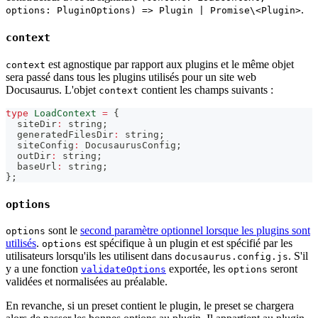
.
options: PluginOptions) => Plugin | Promise\<Plugin>
context
est agnostique par rapport aux plugins et le même objet
context
sera passé dans tous les plugins utilisés pour un site web
Docusaurus. L'objet
contient les champs suivants :
context
type
LoadContext
=
{
  siteDir
:
string
;
  generatedFilesDir
:
string
;
  siteConfig
:
 DocusaurusConfig
;
  outDir
:
string
;
  baseUrl
:
string
;
}
;
options
sont le
second paramètre optionnel lorsque les plugins sont
options
utilisés
.
est spécifique à un plugin et est spécifié par les
options
utilisateurs lorsqu'ils les utilisent dans
. S'il
docusaurus.config.js
y a une fonction
exportée, les
seront
validateOptions
options
validées et normalisées au préalable.
En revanche, si un preset contient le plugin, le preset se chargera