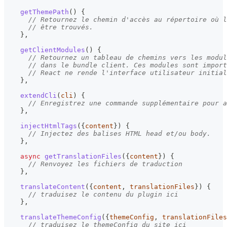
getThemePath
(
)
{
// Retournez le chemin d'accès au répertoire où l
// être trouvés.
}
,
getClientModules
(
)
{
// Retournez un tableau de chemins vers les modul
// dans le bundle client. Ces modules sont import
// React ne rende l'interface utilisateur initial
}
,
extendCli
(
cli
)
{
// Enregistrez une commande supplémentaire pour a
}
,
injectHtmlTags
(
{
content
}
)
{
// Injectez des balises HTML head et/ou body.
}
,
async
getTranslationFiles
(
{
content
}
)
{
// Renvoyez les fichiers de traduction
}
,
translateContent
(
{
content
,
 translationFiles
}
)
{
// traduisez le contenu du plugin ici
}
,
translateThemeConfig
(
{
themeConfig
,
 translationFiles
// traduisez le themeConfig du site ici