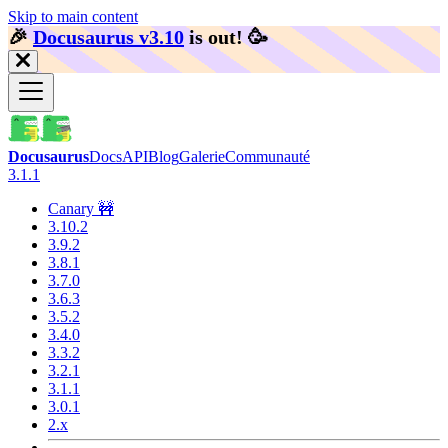
Skip to main content
🎉️
Docusaurus v3.10
is out!
🥳️
Docusaurus
Docs
API
Blog
Galerie
Communauté
3.1.1
Canary 🚧
3.10.2
3.9.2
3.8.1
3.7.0
3.6.3
3.5.2
3.4.0
3.3.2
3.2.1
3.1.1
3.0.1
2.x