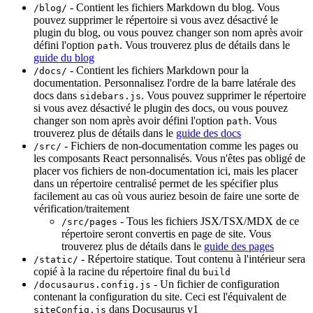
- Contient les fichiers Markdown du blog. Vous
/blog/
pouvez supprimer le répertoire si vous avez désactivé le
plugin du blog, ou vous pouvez changer son nom après avoir
défini l'option
. Vous trouverez plus de détails dans le
path
guide du blog
- Contient les fichiers Markdown pour la
/docs/
documentation. Personnalisez l'ordre de la barre latérale des
docs dans
. Vous pouvez supprimer le répertoire
sidebars.js
si vous avez désactivé le plugin des docs, ou vous pouvez
changer son nom après avoir défini l'option
. Vous
path
trouverez plus de détails dans le
guide des docs
- Fichiers de non-documentation comme les pages ou
/src/
les composants React personnalisés. Vous n'êtes pas obligé de
placer vos fichiers de non-documentation ici, mais les placer
dans un répertoire centralisé permet de les spécifier plus
facilement au cas où vous auriez besoin de faire une sorte de
vérification/traitement
- Tous les fichiers JSX/TSX/MDX de ce
/src/pages
répertoire seront convertis en page de site. Vous
trouverez plus de détails dans le
guide des pages
- Répertoire statique. Tout contenu à l'intérieur sera
/static/
copié à la racine du répertoire final du
build
- Un fichier de configuration
/docusaurus.config.js
contenant la configuration du site. Ceci est l'équivalent de
dans Docusaurus v1
siteConfig.js