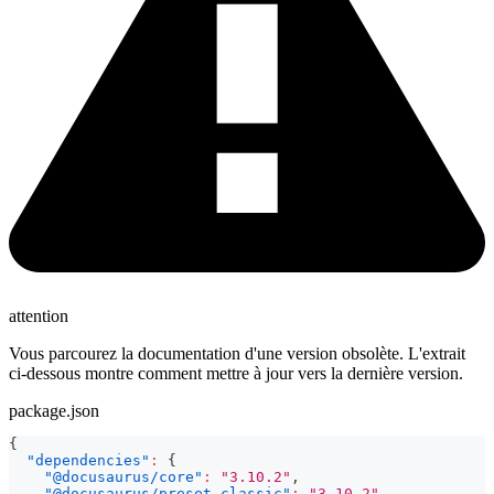
attention
Vous parcourez la documentation d'une version obsolète. L'extrait
ci-dessous montre comment mettre à jour vers la dernière version.
package.json
{
"dependencies"
:
{
"@docusaurus/core"
:
"3.10.2"
,
"@docusaurus/preset-classic"
:
"3.10.2"
,