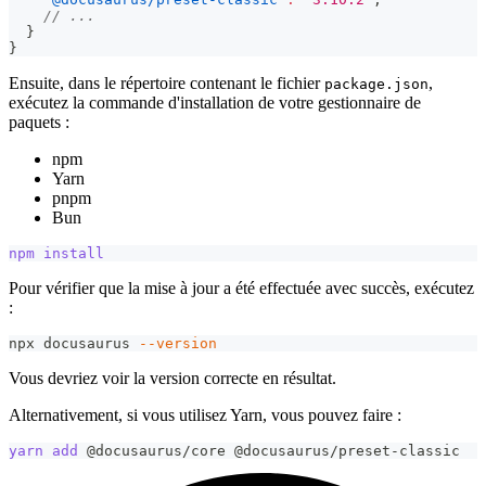
// ...
}
}
Ensuite, dans le répertoire contenant le fichier
,
package.json
exécutez la commande d'installation de votre gestionnaire de
paquets :
npm
Yarn
pnpm
Bun
npm
install
Pour vérifier que la mise à jour a été effectuée avec succès, exécutez
:
npx docusaurus 
--version
Vous devriez voir la version correcte en résultat.
Alternativement, si vous utilisez Yarn, vous pouvez faire :
yarn
add
 @docusaurus/core @docusaurus/preset-classic