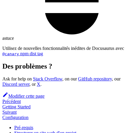
astuce
Utilisez de nouvelles fonctionnalités inédites de Docusaurus avec
npm dist tag
@canary
Des problèmes ?
Ask for help on
Stack Overflow
, on our
GitHub repository
, our
Discord server
, or
X
.
Modifier cette page
Précédent
Getting Started
Suivant
Configuration
Pré-requis
Structurer un site web d'un projet