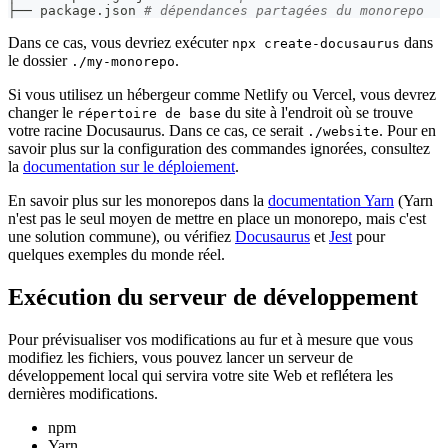
├── package.json 
# dépendances partagées du monorepo
Dans ce cas, vous devriez exécuter
dans
npx create-docusaurus
le dossier
.
./my-monorepo
Si vous utilisez un hébergeur comme Netlify ou Vercel, vous devrez
changer le
du site à l'endroit où se trouve
répertoire de base
votre racine Docusaurus. Dans ce cas, ce serait
. Pour en
./website
savoir plus sur la configuration des commandes ignorées, consultez
la
documentation sur le déploiement
.
En savoir plus sur les monorepos dans la
documentation Yarn
(Yarn
n'est pas le seul moyen de mettre en place un monorepo, mais c'est
une solution commune), ou vérifiez
Docusaurus
et
Jest
pour
quelques exemples du monde réel.
Exécution du serveur de développement
Pour prévisualiser vos modifications au fur et à mesure que vous
modifiez les fichiers, vous pouvez lancer un serveur de
développement local qui servira votre site Web et reflétera les
dernières modifications.
npm
Yarn