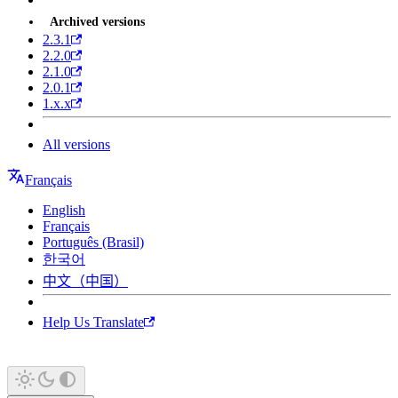
Archived versions
2.3.1
2.2.0
2.1.0
2.0.1
1.x.x
All versions
Français
English
Français
Português (Brasil)
한국어
中文（中国）
Help Us Translate