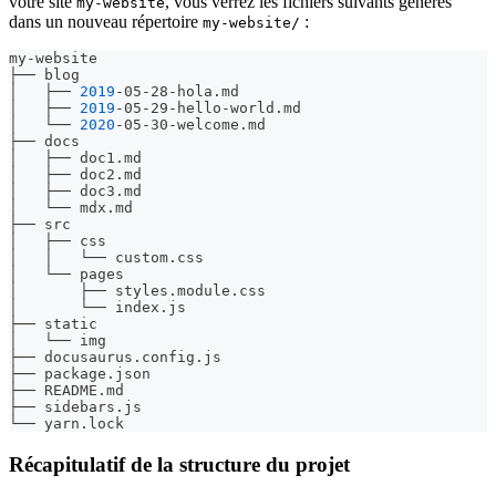
votre site
, vous verrez les fichiers suivants générés
my-website
dans un nouveau répertoire
:
my-website/
my-website
├── blog
│   ├── 
2019
-05-28-hola.md
│   ├── 
2019
-05-29-hello-world.md
│   └── 
2020
-05-30-welcome.md
├── docs
│   ├── doc1.md
│   ├── doc2.md
│   ├── doc3.md
│   └── mdx.md
├── src
│   ├── css
│   │   └── custom.css
│   └── pages
│       ├── styles.module.css
│       └── index.js
├── static
│   └── img
├── docusaurus.config.js
├── package.json
├── README.md
├── sidebars.js
└── yarn.lock
Récapitulatif de la structure du projet