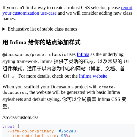
If you can't find a way to create a robust CSS selector, please
report
your customization use-case
and we will consider adding new class
names.
Exhaustive list of stable class names
用 Infima 给你的站点添加样式
uses
Infima
as the underlying
@docusaurus/preset-classic
styling framework. Infima 提供了灵活的布局，以及常见的 UI
组件样式，适用于以内容为中心的网站（博客、文档、首
页）。 For more details, check out the
Infima website
.
When you scaffold your Docusaurus project with
create-
, the website will be generated with basic Infima
docusaurus
stylesheets and default styling. 你可以全局覆盖 Infima CSS 变
量。
/src/css/custom.css
:root
{
--ifm-color-primary
:
#25c2a0
;
--ifm-code-font-size
:
95
%
;