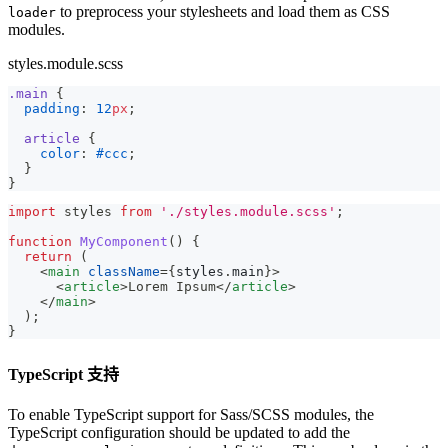
to preprocess your stylesheets and load them as CSS
loader
modules.
styles.module.scss
.main 
{
padding
:
12
px
;
article 
{
color
:
#ccc
;
}
}
import
styles
from
'./styles.module.scss'
;
function
MyComponent
(
)
{
return
(
<
main
className
=
{
styles
.
main
}
>
<
article
>
Lorem Ipsum
</
article
>
</
main
>
)
;
}
TypeScript 支持
To enable TypeScript support for Sass/SCSS modules, the
TypeScript configuration should be updated to add the