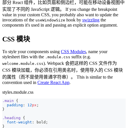
部分 React 组件，比如页眉和侧边栏，可能在移动设备视图中
实现了不同的 JavaScript 逻辑。 If you change the breakpoint
value in your custom CSS, you probably also want to update the
invocations of the
hook by
swizzling
the
useWindowSize
components it's used in and passing an explicit option argument.
CSS 模块
To style your components using
CSS Modules
, name your
stylesheet files with the
suffix (e.g.
.module.css
). Webpack 会把这样的 CSS 文件作为
welcome.module.css
CSS 模块加载，你必须在引用类名时，使用导入的 CSS 模块
的属性（而不是使用普通字符串）。 This is similar to the
convention used in
Create React App
.
styles.module.css
.main
{
padding
:
12
px
;
}
.heading
{
font-weight
:
 bold
;
}