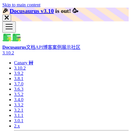
Skip to main content
🎉️
Docusaurus v3.10
is out!
🥳️
Docusaurus
文档
API
博客
案例展示
社区
3.10.2
Canary 🚧
3.10.2
3.9.2
3.8.1
3.7.0
3.6.3
3.5.2
3.4.0
3.3.2
3.2.1
3.1.1
3.0.1
2.x