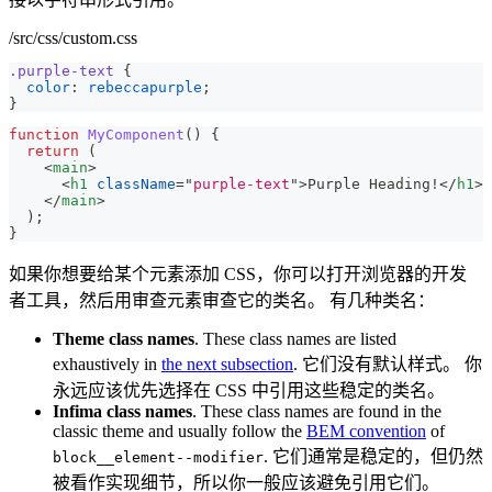
/src/css/custom.css
.purple-text
{
color
:
rebeccapurple
;
}
function
MyComponent
(
)
{
return
(
<
main
>
<
h1
className
=
"
purple-text
"
>
Purple Heading!
</
h1
>
</
main
>
)
;
}
如果你想要给某个元素添加 CSS，你可以打开浏览器的开发
者工具，然后用审查元素审查它的类名。 有几种类名：
Theme class names
. These class names are listed
exhaustively in
the next subsection
. 它们没有默认样式。 你
永远应该优先选择在 CSS 中引用这些稳定的类名。
Infima class names
. These class names are found in the
classic theme and usually follow the
BEM convention
of
. 它们通常是稳定的，但仍然
block__element--modifier
被看作实现细节，所以你一般应该避免引用它们。