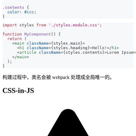
.contents
{
color
:
#ccc
;
}
import
styles
from
'./styles.module.css'
;
function
MyComponent
(
)
{
return
(
<
main
className
=
{
styles
.
main
}
>
<
h1
className
=
{
styles
.
heading
}
>
Hello!
</
h1
>
<
article
className
=
{
styles
.
contents
}
>
Lorem Ipsum
<
</
main
>
)
;
}
构建过程中，类名会被 webpack 处理成全局唯一的。
CSS-in-JS