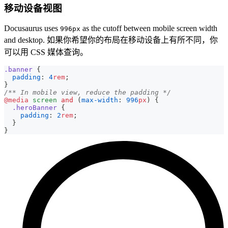
移动设备视图
Docusaurus uses
as the cutoff between mobile screen width
996px
and desktop. 如果你希望你的布局在移动设备上有所不同，你
可以用 CSS 媒体查询。
.banner
{
padding
:
4
rem
;
}
/** In mobile view, reduce the padding */
@media
 screen 
and
(
max-width
:
996
px
)
{
.heroBanner
{
padding
:
2
rem
;
}
}