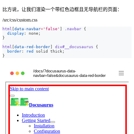
比方说，让我们渲染一个带红色边框且无导航栏的页面：
/src/css/custom.css
html
[
data-navbar
=
'false'
]
.navbar
{
display
:
 none
;
}
html
[
data-red-border
]
 div
#__docusaurus
{
border
:
red
 solid thick
;
}
/docs/?docusaurus-data-
navbar=false&docusaurus-data-red-border