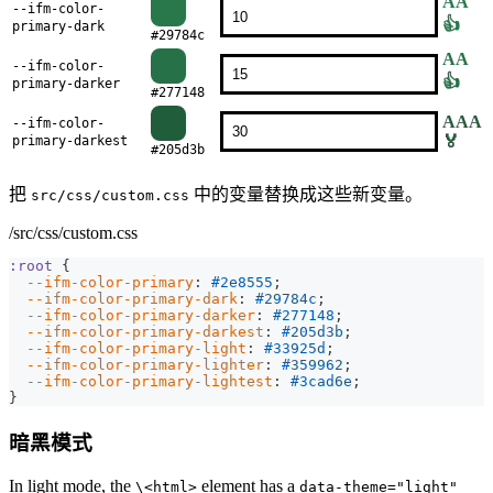
AA
--ifm-color-
👍
primary-dark
#29784c
AA
--ifm-color-
👍
primary-darker
#277148
AAA
--ifm-color-
🏅
primary-darkest
#205d3b
把
中的变量替换成这些新变量。
src/css/custom.css
/src/css/custom.css
:root
{
--ifm-color-primary
:
#2e8555
;
--ifm-color-primary-dark
:
#29784c
;
--ifm-color-primary-darker
:
#277148
;
--ifm-color-primary-darkest
:
#205d3b
;
--ifm-color-primary-light
:
#33925d
;
--ifm-color-primary-lighter
:
#359962
;
--ifm-color-primary-lightest
:
#3cad6e
;
}
暗黑模式
In light mode, the
element has a
\<html>
data-theme="light"