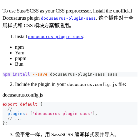
To use Sass/SCSS as your CSS preprocessor, install the unofficial
Docusaurus plugin
. 这个插件对于全
docusaurus-plugin-sass
局样式和 CSS 模块方案都适用。
Install
:
docusaurus-plugin-sass
npm
Yarn
pnpm
Bun
npm
install
--save
 docusaurus-plugin-sass sass
Include the plugin in your
file:
docusaurus.config.js
docusaurus.config.js
export
default
{
// ...
plugins
:
[
'docusaurus-plugin-sass'
]
,
// ...
}
;
像平常一样，用 Sass/SCSS 编写样式表并导入。