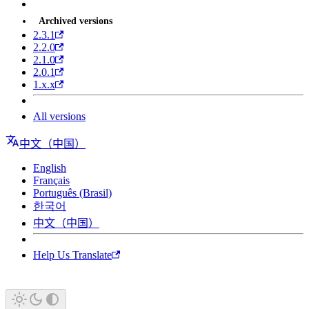
Archived versions
2.3.1
2.2.0
2.1.0
2.0.1
1.x.x
All versions
中文（中国）
English
Français
Português (Brasil)
한국어
中文（中国）
Help Us Translate