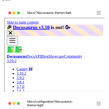
/docs/?docusaurus-theme=dark
/docs/configuration?docusaurus-
theme=light