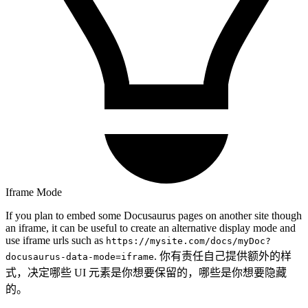
Iframe Mode
If you plan to embed some Docusaurus pages on another site though
an iframe, it can be useful to create an alternative display mode and
use iframe urls such as
https://mysite.com/docs/myDoc?
. 你有责任自己提供额外的样
docusaurus-data-mode=iframe
式，决定哪些 UI 元素是你想要保留的，哪些是你想要隐藏
的。