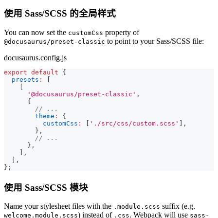
使用 Sass/SCSS 的全局样式
You can now set the
property of
customCss
to point to your Sass/SCSS file:
@docusaurus/preset-classic
docusaurus.config.js
export
default
{
presets
:
[
[
'@docusaurus/preset-classic'
,
{
// ...
theme
:
{
customCss
:
[
'./src/css/custom.scss'
]
,
}
,
// ...
}
,
]
,
]
,
}
;
使用 Sass/SCSS 模块
Name your stylesheet files with the
suffix (e.g.
.module.scss
) instead of
. Webpack will use
welcome.module.scss
.css
sass-