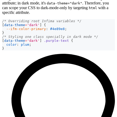
attribute; in dark mode, it's
. Therefore, you
data-theme="dark"
can scope your CSS to dark-mode-only by targeting
with a
html
specific attribute.
/* Overriding root Infima variables */
[
data-theme
=
'dark'
]
{
--ifm-color-primary
:
#4e89e8
;
}
/* Styling one class specially in dark mode */
[
data-theme
=
'dark'
]
.purple-text
{
color
:
plum
;
}