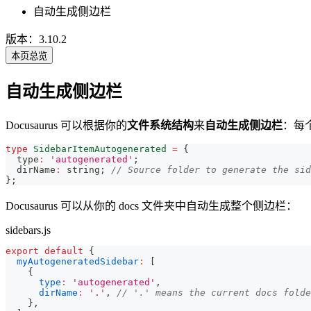
自动生成侧边栏
版本：3.10.2
本页总览
自动生成侧边栏
Docusaurus 可以根据你的
文件系统结构
来
自动生成侧边栏
：每
type
SidebarItemAutogenerated
=
{
  type
:
'autogenerated'
;
  dirName
:
string
;
// Source folder to generate the sid
}
;
Docusaurus 可以从你的 docs 文件夹中自动生成整个侧边栏：
sidebars.js
export
default
{
myAutogeneratedSidebar
:
[
{
type
:
'autogenerated'
,
dirName
:
'.'
,
// '.' means the current docs folde
}
,