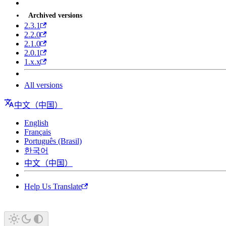
Archived versions
2.3.1
2.2.0
2.1.0
2.0.1
1.x.x
All versions
中文（中国）
English
Français
Português (Brasil)
한국어
中文（中国）
Help Us Translate