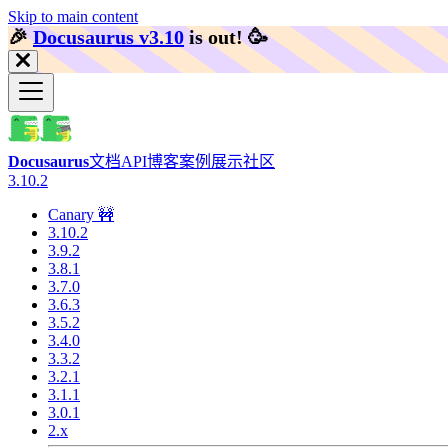
Skip to main content
🎉️
Docusaurus v3.10
is out!
🥳️
Docusaurus
文档
API
博客
案例展示
社区
3.10.2
Canary 🚧
3.10.2
3.9.2
3.8.1
3.7.0
3.6.3
3.5.2
3.4.0
3.3.2
3.2.1
3.1.1
3.0.1
2.x