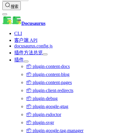
搜索
Docusaurus
CLI
客户端 API
docusaurus.config.js
插件方法总览
插件
📦 plugin-content-docs
📦 plugin-content-blog
📦 plugin-content-pages
📦 plugin-client-redirects
📦 plugin-debug
📦 plugin-google-gtag
📦 plugin-rsdoctor
📦 plugin-svgr
📦 plugin-google-tag-manager