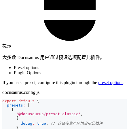
提示
大多数 Docusaurus 用户通过预设选项配置此插件。
Preset options
Plugin Options
If you use a preset, configure this plugin through the
preset options
:
docusaurus.config.js
export
default
{
presets
:
[
[
'@docusaurus/preset-classic'
,
{
debug
:
true
,
// 这会在生产环境启用此插件
}
,