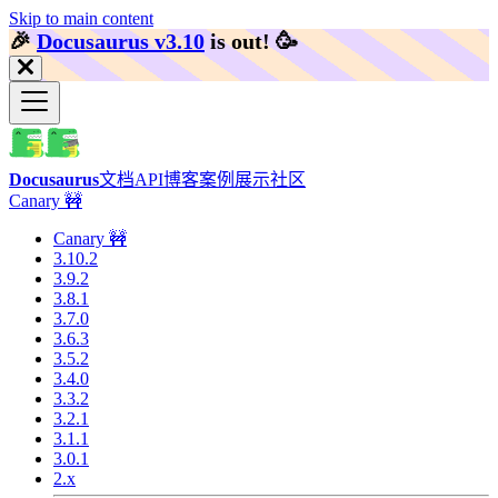
Skip to main content
🎉️
Docusaurus v3.10
is out!
🥳️
Docusaurus
文档
API
博客
案例展示
社区
Canary 🚧
Canary 🚧
3.10.2
3.9.2
3.8.1
3.7.0
3.6.3
3.5.2
3.4.0
3.3.2
3.2.1
3.1.1
3.0.1
2.x