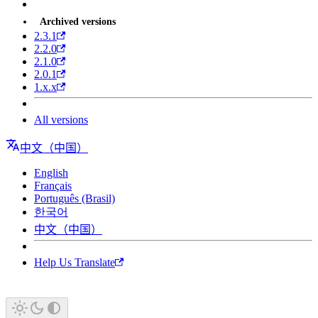
Archived versions
2.3.1
2.2.0
2.1.0
2.0.1
1.x.x
All versions
中文（中国）
English
Français
Português (Brasil)
한국어
中文（中国）
Help Us Translate