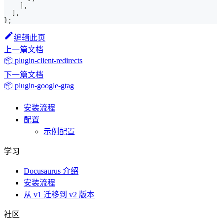
]
,
]
,
}
;
编辑此页
上一篇文档
📦 plugin-client-redirects
下一篇文档
📦 plugin-google-gtag
安装流程
配置
示例配置
学习
Docusaurus 介绍
安装流程
从 v1 迁移到 v2 版本
社区