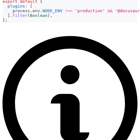
export
default
{
plugins
:
[
    process
.
env
.
NODE_ENV
!==
'production'
&&
'@docusaur
]
.
filter
(
Boolean
)
,
}
;