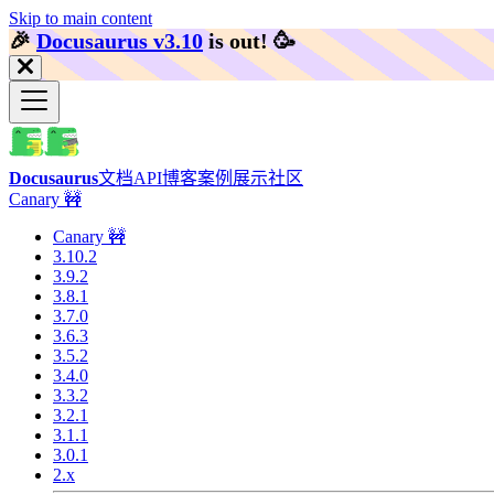
Skip to main content
🎉️
Docusaurus v3.10
is out!
🥳️
Docusaurus
文档
API
博客
案例展示
社区
Canary 🚧
Canary 🚧
3.10.2
3.9.2
3.8.1
3.7.0
3.6.3
3.5.2
3.4.0
3.3.2
3.2.1
3.1.1
3.0.1
2.x