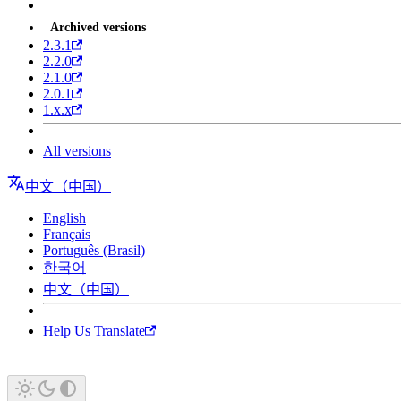
Archived versions
2.3.1
2.2.0
2.1.0
2.0.1
1.x.x
All versions
中文（中国）
English
Français
Português (Brasil)
한국어
中文（中国）
Help Us Translate