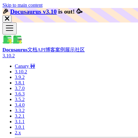
Skip to main content
🎉️
Docusaurus v3.10
is out!
🥳️
Docusaurus
文档
API
博客
案例展示
社区
3.10.2
Canary 🚧
3.10.2
3.9.2
3.8.1
3.7.0
3.6.3
3.5.2
3.4.0
3.3.2
3.2.1
3.1.1
3.0.1
2.x