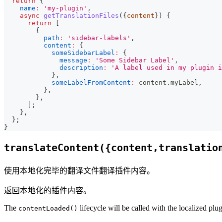
return
{
name
:
'my-plugin'
,
async
getTranslationFiles
(
{
content
}
)
{
return
[
{
path
:
'sidebar-labels'
,
content
:
{
someSidebarLabel
:
{
message
:
'Some Sidebar Label'
,
description
:
'A label used in my plugin i
}
,
someLabelFromContent
:
 content
.
myLabel
,
}
,
}
,
]
;
}
,
}
;
}
translateContent({content,translatio
使用本地化完毕的翻译文件翻译插件内容。
返回本地化的插件内容。
The
lifecycle will be called with the localized pl
contentLoaded()