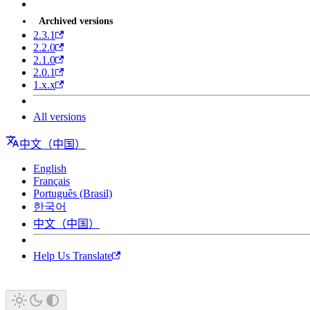
Archived versions
2.3.1
2.2.0
2.1.0
2.0.1
1.x.x
All versions
中文（中国）
English
Français
Português (Brasil)
한국어
中文（中国）
Help Us Translate