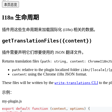
本页总览
I18n 生命周期
插件用这些生命周期来加载国际化 (i18n) 相关的数据。
getTranslationFiles({content})
插件需要声明它们想要使用的 JSON 翻译文件。
Returns translation files
{path: string, content: ChromeI18nJS
: relative to the plugin localized folder
path
i18n/[locale]/[
: using the Chrome i18n JSON format.
content
These files will be written by the
CLI
to the pl
write-translations
示例：
my-plugin.js
export
default
function
(
context
,
 options
)
{