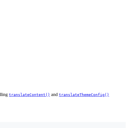
alling
and
translateContent()
translateThemeConfig()