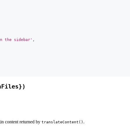
n the sidebar'
,
nFiles})
ugin content returned by
.
translateContent()